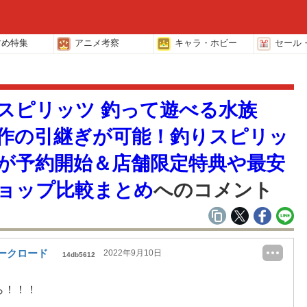
すめ特集
アニメ考察
キャラ・ホビー
セール
覧
スピリッツ 釣って遊べる水族
作の引継ぎが可能！釣りスピリッ
が予約開始＆店舗限定特典や最安
ョップ比較まとめ
へのコメント
ークロード
2022年9月10日
14db5612
ら！！！