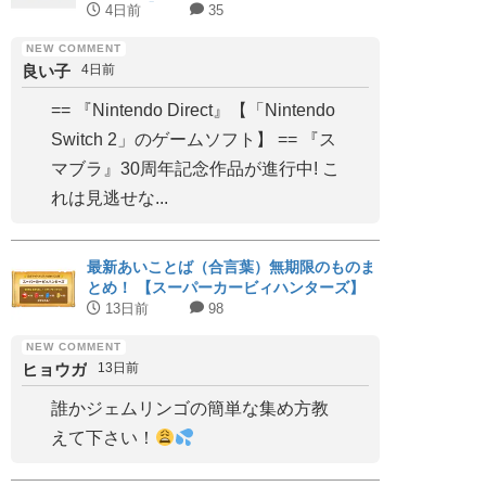
期まとめ】
4日前
35
良い子
4日前
== 『Nintendo Direct』【「Nintendo
Switch 2」のゲームソフト】 == 『ス
マブラ』30周年記念作品が進行中! こ
れは見逃せな...
最新あいことば（合言葉）無期限のものま
とめ！ 【スーパーカービィハンターズ】
13日前
98
ヒョウガ
13日前
誰かジェムリンゴの簡単な集め方教
えて下さい！