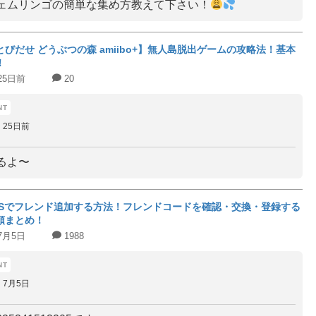
ェムリンゴの簡単な集め方教えて下さい！
とびだせ どうぶつの森 amiibo+】無人島脱出ゲームの攻略法！基本
！
25日前
20
25日前
るよ〜
DSでフレンド追加する方法！フレンドコードを確認・交換・登録する
順まとめ！
7月5日
1988
7月5日