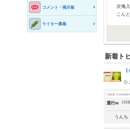
次俺
コメント・掲示板
こん
ライター募集
新着ト
【
2日
運行w
うんち