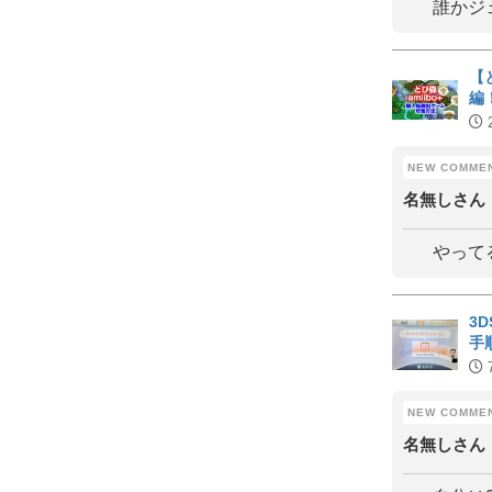
誰かジ
【
編
名無しさん
やって
3
手
名無しさん