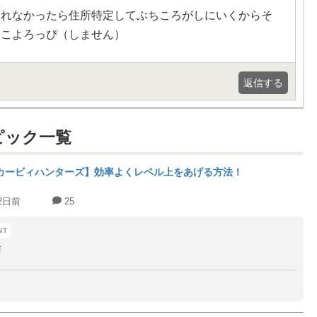
入れなかったら住所特定してぶちころがしにいくからそ
とこよろっぴ（しません）
返信する
ピック一覧
カービィハンターズ】効率よくレベル上をあげる方法！
2日前
25
前