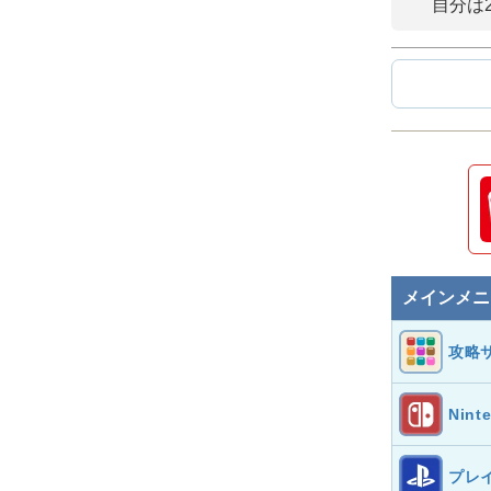
自分は2
メインメニ
攻略
Nint
プレ