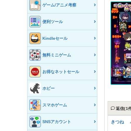
ゲーム/アニメ考察
便利ツール
Kindleセール
無料ミニゲーム
お得なネットセール
ホビー
スマホゲーム
返信(1件
SNSアカウント
きつね