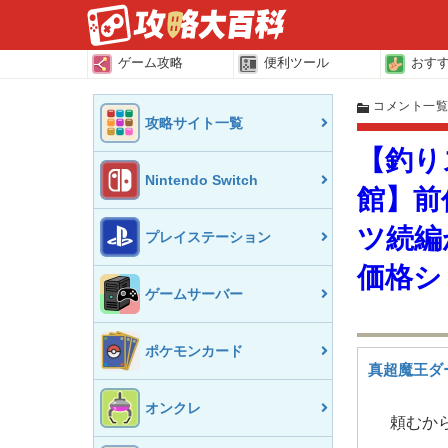
ゲーム攻略
便利ツール
おす
コメント一
攻略サイト一覧
【釣り
Nintendo Switch
館】前
ツ続編
プレイステーション
価格シ
ゲームサーバー
ポケモンカード
真超魔王ダ
オンクレ
頼むか