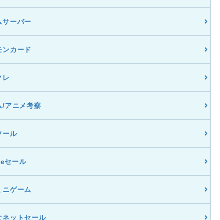
ムサーバー
モンカード
クレ
ム/アニメ考察
ツール
dleセール
ミニゲーム
なネットセール