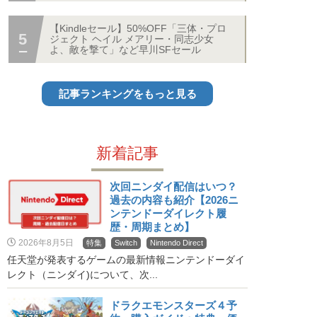
【Kindleセール】50%OFF「三体・プロ
ジェクト ヘイル メアリー・同志少女
よ、敵を撃て」など早川SFセール
記事ランキングをもっと見る
新着記事
次回ニンダイ配信はいつ？
過去の内容も紹介【2026ニ
ンテンドーダイレクト履
歴・周期まとめ】
2026年8月5日
特集
Switch
Nintendo Direct
任天堂が発表するゲームの最新情報ニンテンドーダイ
レクト（ニンダイ)について、次...
ドラクエモンスターズ４予