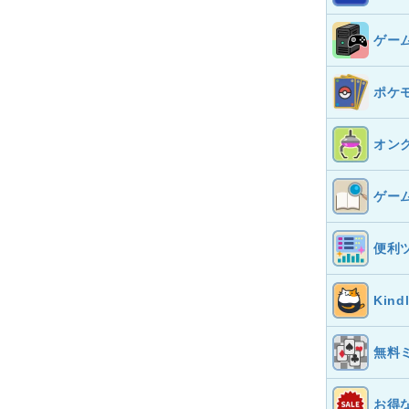
ゲー
ポケ
オン
ゲー
便利
Kin
無料
お得