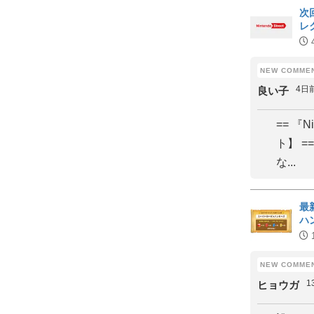
次
レ
4日
良い子
== 『N
ト】 
な...
最
ハ
1
ヒョウガ