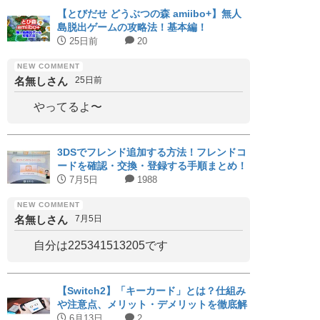
【とびだせ どうぶつの森 amiibo+】無人
島脱出ゲームの攻略法！基本編！
25日前
20
名無しさん
25日前
やってるよ〜
3DSでフレンド追加する方法！フレンドコ
ードを確認・交換・登録する手順まとめ！
7月5日
1988
名無しさん
7月5日
自分は225341513205です
【Switch2】「キーカード」とは？仕組み
や注意点、メリット・デメリットを徹底解
説｜対応タイトルまとめ
6月13日
2