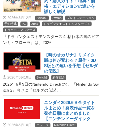
約・購入ガイド：特典・価
格・エディションの違いを
詳しく解説
2026年6月12日
Switch2
Switch
プレイステーション
予約特典
PC
Xbox
ドラゴンクエストモンスターズ４
ドラクエモンスターズ
『ドラゴンクエストモンスターズ４ 枯れ木の国のビア
ンカ・フローラ』は、2026...
【時のオカリナ】リメイク
版は何が変わる？原作・3D
S版との違いを予想【ゼルダ
の伝説】
2026年6月10日
Switch2
新作紹介
2026年6月9日のNintendo Directにて、『Nintendo Sw
itch 2』向けに『ゼルダの伝説 ...
ニンダイ2026.6.9 全タイト
ルまとめ！発表作品一覧を
発売日順にまとめました
【ニンテンドーダイレク
ト】
2026年6月10日
ニュース
Nintendo Direct