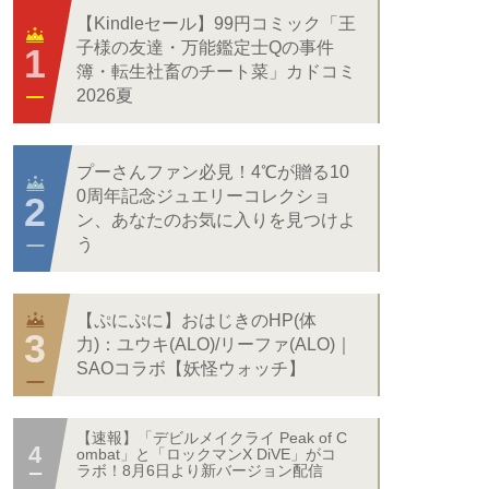
【Kindleセール】99円コミック「王
子様の友達・万能鑑定士Qの事件
簿・転生社畜のチート菜」カドコミ
2026夏
プーさんファン必見！4℃が贈る10
0周年記念ジュエリーコレクショ
ン、あなたのお気に入りを見つけよ
う
【ぷにぷに】おはじきのHP(体
力)：ユウキ(ALO)/リーファ(ALO)｜
SAOコラボ【妖怪ウォッチ】
【速報】「デビルメイクライ Peak of C
ombat」と「ロックマンX DiVE」がコ
ラボ！8月6日より新バージョン配信