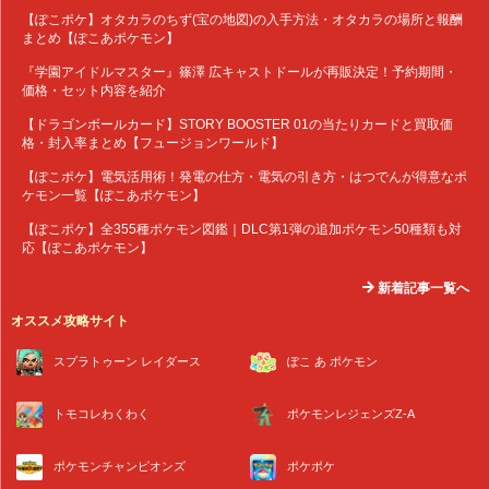
【ぽこポケ】オタカラのちず(宝の地図)の入手方法・オタカラの場所と報酬
まとめ【ぽこあポケモン】
『学園アイドルマスター』篠澤 広キャストドールが再販決定！予約期間・
価格・セット内容を紹介
【ドラゴンボールカード】STORY BOOSTER 01の当たりカードと買取価
格・封入率まとめ【フュージョンワールド】
【ぽこポケ】電気活用術！発電の仕方・電気の引き方・はつでんが得意なポ
ケモン一覧【ぽこあポケモン】
【ぽこポケ】全355種ポケモン図鑑｜DLC第1弾の追加ポケモン50種類も対
応【ぽこあポケモン】
新着記事一覧へ
オススメ攻略サイト
スプラトゥーン レイダース
ぽこ あ ポケモン
トモコレわくわく
ポケモンレジェンズZ-A
ポケモンチャンピオンズ
ポケポケ