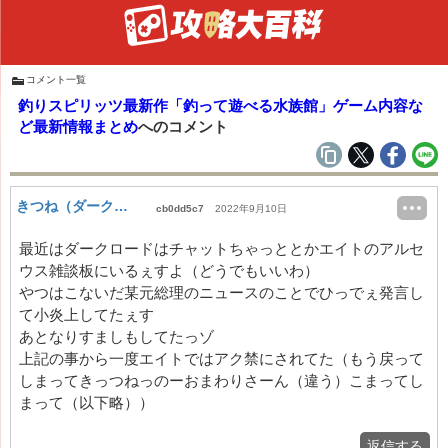
コメント一覧
釣りスピリッツ最新作「釣って遊べる水族館」ゲーム内容な
ど最新情報まとめ
へのコメント
きつね（ダークロード対策やてめす）
cb0dd5c7
2022年9月10日
最近はダークロードはチャットちゃっととかエイトのアルセ
ウス雑談板にいるぇすよ（どうでもいいわ）
やつはこないだ某元総理のニュースのことでひっでぇ発言し
て小炎上してたぇす
あとなりすましもしてたっゾ
上記の事から一度エイトではアク禁にされてた（もう戻って
しまってきっつねっのーおまわりさーん（違う）こまってし
まって（以下略））
返信する