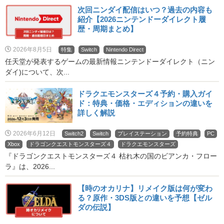
次回ニンダイ配信はいつ？過去の内容も
紹介【2026ニンテンドーダイレクト履
歴・周期まとめ】
2026年8月5日
特集
Switch
Nintendo Direct
任天堂が発表するゲームの最新情報ニンテンドーダイレクト（ニン
ダイ)について、次...
ドラクエモンスターズ４予約・購入ガイ
ド：特典・価格・エディションの違いを
詳しく解説
2026年6月12日
Switch2
Switch
プレイステーション
予約特典
PC
Xbox
ドラゴンクエストモンスターズ４
ドラクエモンスターズ
『ドラゴンクエストモンスターズ４ 枯れ木の国のビアンカ・フロー
ラ』は、2026...
【時のオカリナ】リメイク版は何が変わ
る？原作・3DS版との違いを予想【ゼル
ダの伝説】