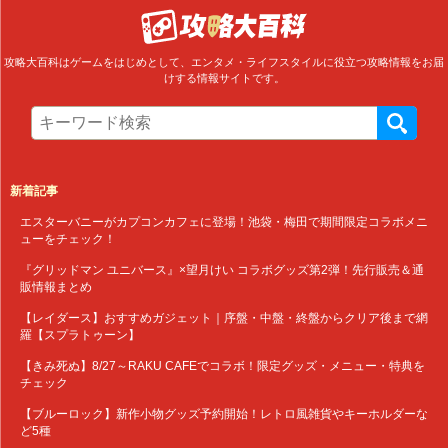
攻略大百科はゲームをはじめとして、エンタメ・ライフスタイルに役立つ攻略情報をお届
けする情報サイトです。
新着記事
エスターバニーがカプコンカフェに登場！池袋・梅田で期間限定コラボメニ
ューをチェック！
『グリッドマン ユニバース』×望月けい コラボグッズ第2弾！先行販売＆通
販情報まとめ
【レイダース】おすすめガジェット｜序盤・中盤・終盤からクリア後まで網
羅【スプラトゥーン】
【きみ死ぬ】8/27～RAKU CAFEでコラボ！限定グッズ・メニュー・特典を
チェック
【ブルーロック】新作小物グッズ予約開始！レトロ風雑貨やキーホルダーな
ど5種