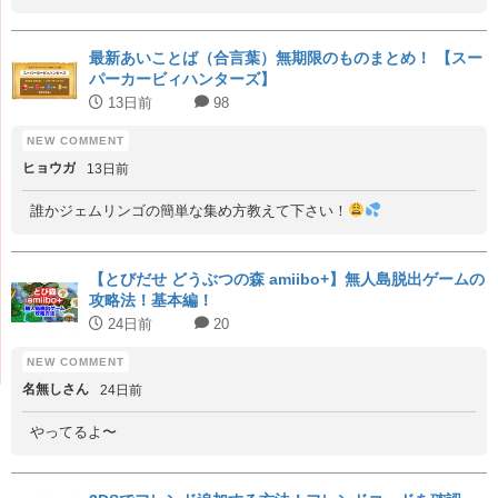
最新あいことば（合言葉）無期限のものまとめ！ 【スー
パーカービィハンターズ】
13日前
98
ヒョウガ
13日前
誰かジェムリンゴの簡単な集め方教えて下さい！
【とびだせ どうぶつの森 amiibo+】無人島脱出ゲームの
攻略法！基本編！
24日前
20
名無しさん
24日前
やってるよ〜