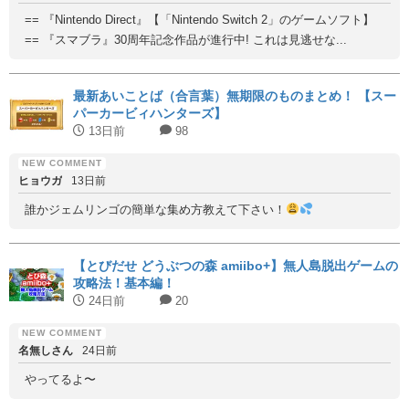
== 『Nintendo Direct』【「Nintendo Switch 2」のゲームソフト】
== 『スマブラ』30周年記念作品が進行中! これは見逃せな...
最新あいことば（合言葉）無期限のものまとめ！ 【スー
パーカービィハンターズ】
13日前
98
ヒョウガ
13日前
誰かジェムリンゴの簡単な集め方教えて下さい！
【とびだせ どうぶつの森 amiibo+】無人島脱出ゲームの
攻略法！基本編！
24日前
20
名無しさん
24日前
やってるよ〜