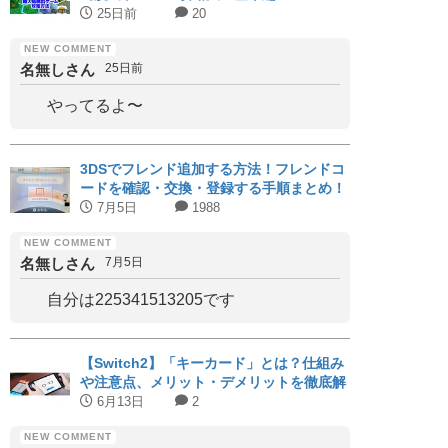
25日前
20
名無しさん
25日前
やってるよ〜
3DSでフレンド追加する方法！フレンドコ
ードを確認・交換・登録する手順まとめ！
7月5日
1988
名無しさん
7月5日
自分は225341513205です
【Switch2】「キーカード」とは？仕組み
や注意点、メリット・デメリットを徹底解
説｜対応タイトルまとめ
6月13日
2