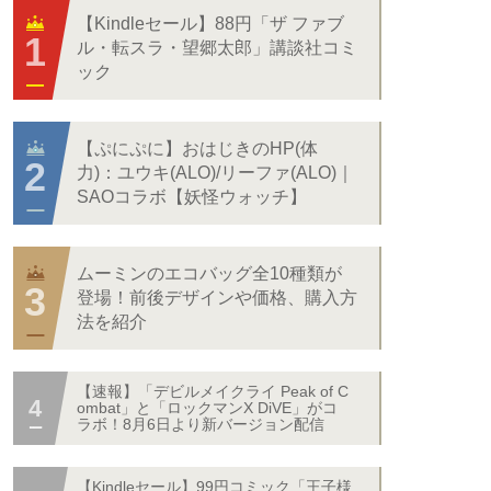
【Kindleセール】88円「ザ ファブ
ル・転スラ・望郷太郎」講談社コミ
ック
【ぷにぷに】おはじきのHP(体
力)：ユウキ(ALO)/リーファ(ALO)｜
SAOコラボ【妖怪ウォッチ】
ムーミンのエコバッグ全10種類が
登場！前後デザインや価格、購入方
法を紹介
【速報】「デビルメイクライ Peak of C
ombat」と「ロックマンX DiVE」がコ
ラボ！8月6日より新バージョン配信
【Kindleセール】99円コミック「王子様