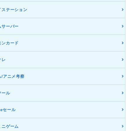
イステーション
ムサーバー
モンカード
クレ
ム/アニメ考察
ツール
dleセール
ミニゲーム