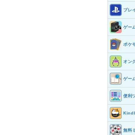
プレ
ゲー
ポケ
オン
ゲー
便利
Kin
無料