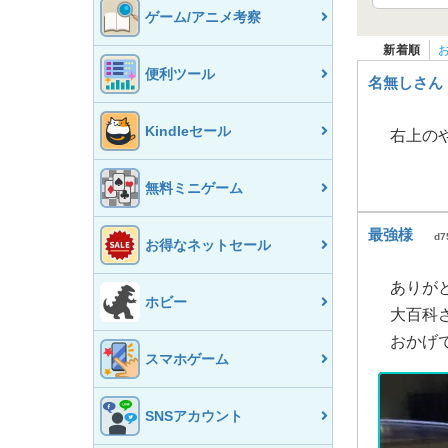
ゲーム/アニメ考察
新着順
便利ツール
名無しさん
Kindleセール
右上の
無料ミニゲーム
最強様
d7
お得なネットセール
ありが
ホビー
大百科
おかげ
スマホゲーム
SNSアカウント