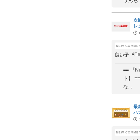
うんち
次
レ
4日
良い子
== 『N
ト】 
な...
最
ハ