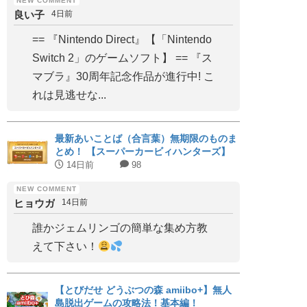
良い子
4日前
== 『Nintendo Direct』【「Nintendo
Switch 2」のゲームソフト】 == 『ス
マブラ』30周年記念作品が進行中! こ
れは見逃せな...
最新あいことば（合言葉）無期限のものま
とめ！ 【スーパーカービィハンターズ】
14日前
98
ヒョウガ
14日前
誰かジェムリンゴの簡単な集め方教
えて下さい！
【とびだせ どうぶつの森 amiibo+】無人
島脱出ゲームの攻略法！基本編！