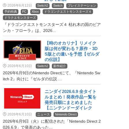
2026年6月12日
Switch2
Switch
プレイステーション
予約特典
PC
Xbox
ドラゴンクエストモンスターズ４
ドラクエモンスターズ
『ドラゴンクエストモンスターズ４ 枯れ木の国のビア
ンカ・フローラ』は、2026...
【時のオカリナ】リメイク
版は何が変わる？原作・3D
S版との違いを予想【ゼルダ
の伝説】
2026年6月10日
Switch2
新作紹介
2026年6月9日のNintendo Directにて、『Nintendo Sw
itch 2』向けに『ゼルダの伝説 ...
ニンダイ2026.6.9 全タイト
ルまとめ！発表作品一覧を
発売日順にまとめました
【ニンテンドーダイレク
ト】
2026年6月10日
ニュース
Nintendo Direct
2026年6月9日（火）に配信された「Nintendo Direct 2
026.6.9」で発表のあった...