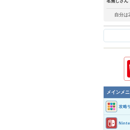
名無しさん
自分は2
メインメニ
攻略
Nint