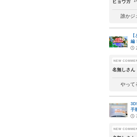
1
ヒョウガ
誰かジ
【
編
名無しさん
やって
3
手