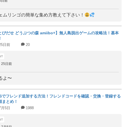
4日前
ェムリンゴの簡単な集め方教えて下さい！
とびだせ どうぶつの森 amiibo+】無人島脱出ゲームの攻略法！基本
！
25日前
20
25日前
るよ〜
DSでフレンド追加する方法！フレンドコードを確認・交換・登録する
順まとめ！
7月5日
1988