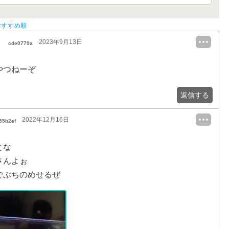
おすすめ順
2023年9月13日
cde0779a
やつねーぞ
返信する
2022年12月16日
55b2ef
とな
さんよぉ
でぶちのめせるぜ