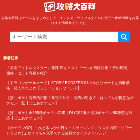
攻略大百科はゲームをはじめとして、エンタメ・ライフスタイルに役立つ攻略情報をお届
けする情報サイトです。
新着記事
『学園アイドルマスター』篠澤 広キャストドールが再販決定！予約期間・
価格・セット内容を紹介
【ドラゴンボールカード】STORY BOOSTER 01の当たりカードと買取価
格・封入率まとめ【フュージョンワールド】
【ぽこポケ】電気活用術！発電の仕方・電気の引き方・はつでんが得意なポ
ケモン一覧【ぽこあポケモン】
【ぽこポケ】全355種ポケモン図鑑｜DLC第1弾の追加ポケモン50種類も対
応【ぽこあポケモン】
【ポケモンGO】「炎と氷ふかの日タイムチャレンジ」タスク内容・リワー
ドまとめ│ふかそうちを入手できる無料のタイムチャレンジ