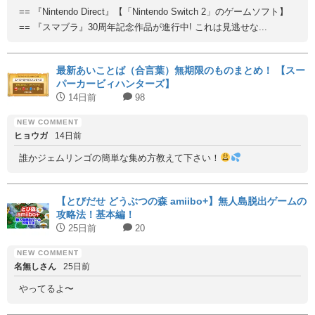
== 『Nintendo Direct』【「Nintendo Switch 2」のゲームソフト】
== 『スマブラ』30周年記念作品が進行中! これは見逃せな...
最新あいことば（合言葉）無期限のものまとめ！ 【スー
パーカービィハンターズ】
14日前
98
ヒョウガ
14日前
誰かジェムリンゴの簡単な集め方教えて下さい！
【とびだせ どうぶつの森 amiibo+】無人島脱出ゲームの
攻略法！基本編！
25日前
20
名無しさん
25日前
やってるよ〜