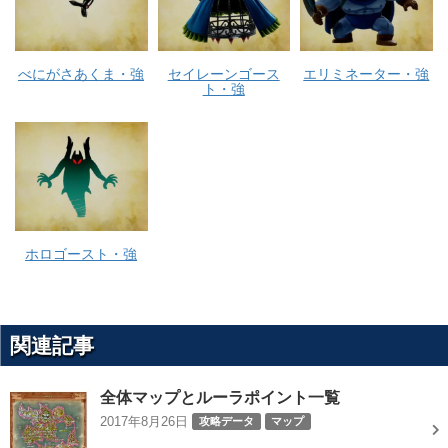
べにがさあくま・強
セイレーンゴース
エリミネーター・強
ト・強
ホロゴースト・強
関連記事
全体マップとルーラポイント一覧
2017年8月26日
攻略データ
マップ