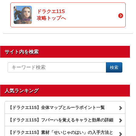
ドラクエ11S
攻略トップへ
サイト内を検索
サ
検索
イ
ト
内
を
人気ランキング
検
索
【ドラクエ11S】全体マップとルーラポイント一覧
【ドラクエ11S】フバーハを覚えるキャラと効果の詳細
【ドラクエ11S】素材「せいじゃのはい」の入手方法と