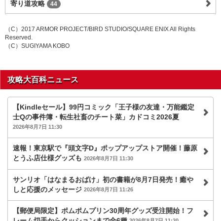
寄り道攻略
44
（C）2017 ARMOR PROJECT/BIRD STUDIO/SQUARE ENIX All Rights
Reserved.
（C）SUGIYAMA KOBO
攻略大百科ニュース
【Kindleセール】99円コミック「王子様の友達・万能鑑定
士Qの事件簿・転生社畜のチート菜」カドコミ2026夏
2026年8月7日 11:30
速報！東京駅で『頭文字D』ポップアップストア開催！藤原
とうふ店仕様グッズも
2026年8月7日 11:30
サンリオ「はなまるおばけ」初の書籍が8月7日発売！癒や
しと応援のメッセージ
2026年8月7日 11:26
【郵便局限定】ポムポムプリン30周年グッズ受注開始！フ
レーム切手からクッションまで全6種
2026年8月7日 11:20