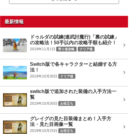
最新情報
ドゥルダの試練(連武討魔行)「裏の試練」
の攻略法！50手以内の攻略手順も紹介！
2019年11月1日
寄り道攻略
クリア後
Switch版で各キャラクターと結婚する方
法！
2019年10月30日
クリア後
switch版で追加された装備の入手方法一
覧
2019年10月30日
お役立ち
グレイグの見た目装備まとめ！入手方
法・見た目画像一覧
2019年10月25日
お役立ち