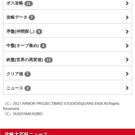
ボス攻略
21
攻略データ
7
序盤(仲間探し)
9
中盤(オーブ集め)
4
終盤(世界の異変後)
13
クリア後
7
ニュース
2
（C）2017 ARMOR PROJECT/BIRD STUDIO/SQUARE ENIX All Rights
Reserved.
（C）SUGIYAMA KOBO
攻略大百科ニュース