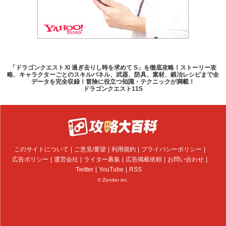
「ドラゴンクエストⅪ 過ぎ去りし時を求めて S」を徹底攻略！ストーリー攻
略、キャラクターごとのスキルパネル、武器、防具、素材、鍛冶レシピまで全
データを完全収録！冒険に役立つ知識・テクニックが満載！
ドラゴンクエスト11S
このサイトについて
ご意見/要望
利用規約
プライバシーポリシー
広告ポリシー
運営会社
ライター募集
広告掲載依頼
お問い合わせ
Twitter
YouTube
RSS
© Zender inc.