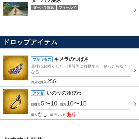
ダーハラ湿原
ダーハラ湿原
フィールド
ドロップアイテム
キメラのつばさ
つかうもの
最後にお祈りした 場所等に移動する 使ったらなく
なる
25G
お店で購入
いのりのゆびわ
アクセ
5〜10
10〜15
防御力
魅力
なし
あり
購入
鍛冶レシピ