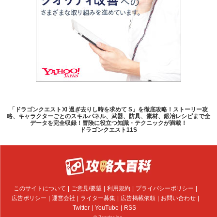
「ドラゴンクエストⅪ 過ぎ去りし時を求めて S」を徹底攻略！ストーリー攻
略、キャラクターごとのスキルパネル、武器、防具、素材、鍛冶レシピまで全
データを完全収録！冒険に役立つ知識・テクニックが満載！
ドラゴンクエスト11S
このサイトについて
ご意見/要望
利用規約
プライバシーポリシー
広告ポリシー
運営会社
ライター募集
広告掲載依頼
お問い合わせ
Twitter
YouTube
RSS