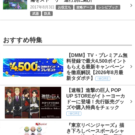
2017年8月3日
お役立ち
攻略データ
レシピブック
武器
防具
おすすめ特集
【DMM】TV・プレミアム無
料登録で最大4,500ポイント
もらえる最新キャンペーン
を徹底解説【2026年8月最
新タダポチ】
【速報】進撃の巨人 POP
UP STOREがイトーヨーカ
ドーに登場！先行販売グッ
ズや購入特典をチェック
『東京リベンジャーズ』描
き下ろしベースボールシャ