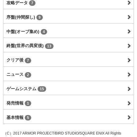
攻略データ
7
序盤(仲間探し)
9
中盤(オーブ集め)
4
終盤(世界の異変後)
13
クリア後
7
ニュース
2
ゲームシステム
15
発売情報
1
基本情報
5
（C）2017 ARMOR PROJECT/BIRD STUDIO/SQUARE ENIX All Rights