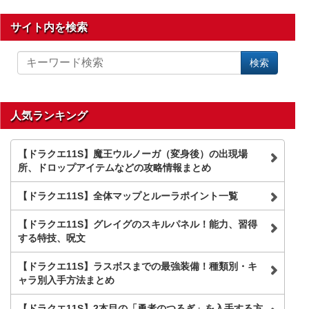
サイト内を検索
サ
検索
イ
ト
内
を
人気ランキング
検
索
【ドラクエ11S】魔王ウルノーガ（変身後）の出現場
所、ドロップアイテムなどの攻略情報まとめ
【ドラクエ11S】全体マップとルーラポイント一覧
【ドラクエ11S】グレイグのスキルパネル！能力、習得
する特技、呪文
【ドラクエ11S】ラスボスまでの最強装備！種類別・キ
ャラ別入手方法まとめ
【ドラクエ11S】2本目の「勇者のつるぎ」を入手する方