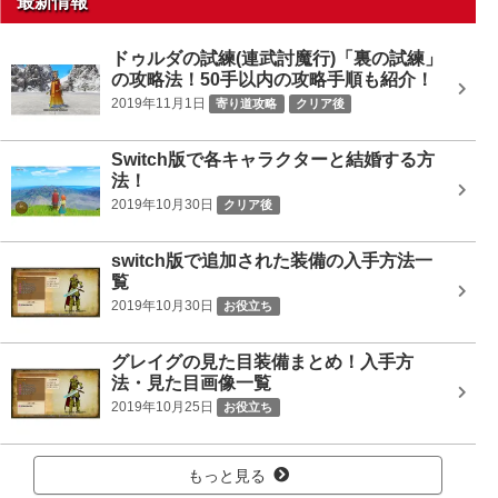
最新情報
ドゥルダの試練(連武討魔行)「裏の試練」
の攻略法！50手以内の攻略手順も紹介！
2019年11月1日
寄り道攻略
クリア後
Switch版で各キャラクターと結婚する方
法！
2019年10月30日
クリア後
switch版で追加された装備の入手方法一
覧
2019年10月30日
お役立ち
グレイグの見た目装備まとめ！入手方
法・見た目画像一覧
2019年10月25日
お役立ち
もっと見る