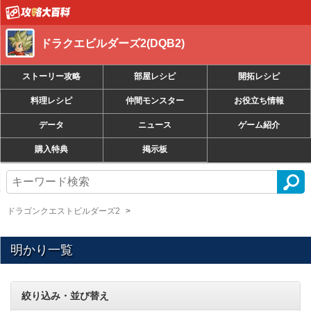
ドラクエビルダーズ2(DQB2)
ストーリー攻略
部屋レシピ
開拓レシピ
料理レシピ
仲間モンスター
お役立ち情報
データ
ニュース
ゲーム紹介
購入特典
掲示板
ドラゴンクエストビルダーズ2
明かり一覧
絞り込み・並び替え