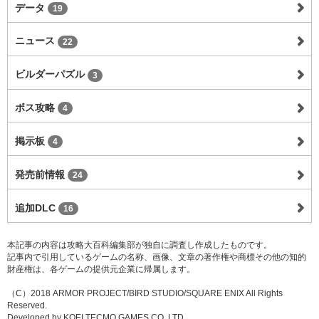
データ
19
ニュース
22
ビルダーパズル
3
ボス攻略
4
掲示板
4
発売前情報
24
追加DLC
16
本記事の内容は攻略大百科編集部が独自に調査し作成したものです。
記事内で引用しているゲームの名称、画像、文章の著作権や商標その他の知的
財産権は、各ゲームの提供元企業に帰属します。
（C）2018 ARMOR PROJECT/BIRD STUDIO/SQUARE ENIX All Rights
Reserved.
Developed by KOEI TECMO GAMES CO.,LTD.