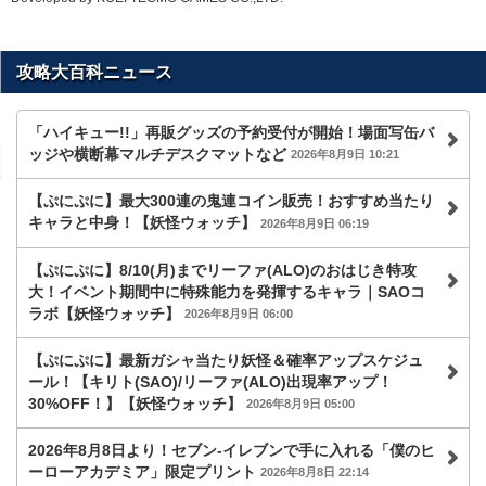
攻略大百科ニュース
「ハイキュー!!」再販グッズの予約受付が開始！場面写缶バ
ッジや横断幕マルチデスクマットなど
2026年8月9日 10:21
【ぷにぷに】最大300連の鬼連コイン販売！おすすめ当たり
キャラと中身！【妖怪ウォッチ】
2026年8月9日 06:19
【ぷにぷに】8/10(月)までリーファ(ALO)のおはじき特攻
大！イベント期間中に特殊能力を発揮するキャラ｜SAOコ
ラボ【妖怪ウォッチ】
2026年8月9日 06:00
【ぷにぷに】最新ガシャ当たり妖怪＆確率アップスケジュ
ール！【キリト(SAO)/リーファ(ALO)出現率アップ！
30%OFF！】【妖怪ウォッチ】
2026年8月9日 05:00
2026年8月8日より！セブン‐イレブンで手に入れる「僕のヒ
ーローアカデミア」限定プリント
2026年8月8日 22:14