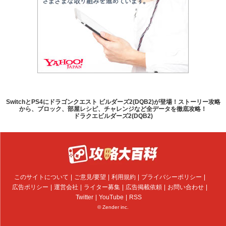
SwitchとPS4にドラゴンクエスト ビルダーズ2(DQB2)が登場！ストーリー攻略
から、ブロック、部屋レシピ、チャレンジなど全データを徹底攻略！
ドラクエビルダーズ2(DQB2)
このサイトについて
ご意見/要望
利用規約
プライバシーポリシー
広告ポリシー
運営会社
ライター募集
広告掲載依頼
お問い合わせ
Twitter
YouTube
RSS
© Zender inc.