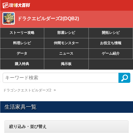
ドラクエビルダーズ2(DQB2)
ストーリー攻略
部屋レシピ
開拓レシピ
料理レシピ
仲間モンスター
お役立ち情報
データ
ニュース
ゲーム紹介
購入特典
掲示板
ドラゴンクエストビルダーズ2
生活家具一覧
絞り込み・並び替え