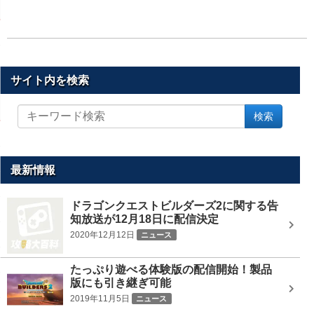
サイト内を検索
サ
検索
イ
ト
内
を
最新情報
検
索
ドラゴンクエストビルダーズ2に関する告
知放送が12月18日に配信決定
2020年12月12日
ニュース
たっぷり遊べる体験版の配信開始！製品
版にも引き継ぎ可能
2019年11月5日
ニュース