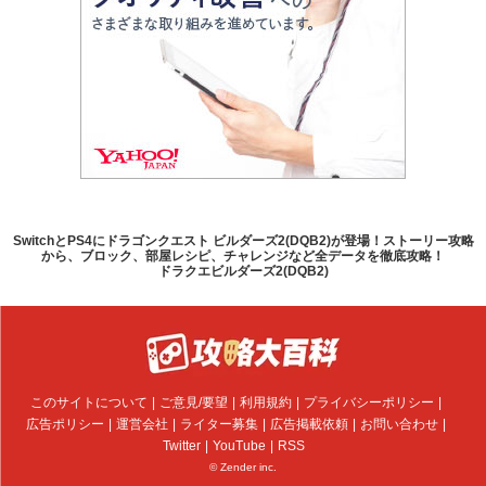
SwitchとPS4にドラゴンクエスト ビルダーズ2(DQB2)が登場！ストーリー攻略
から、ブロック、部屋レシピ、チャレンジなど全データを徹底攻略！
ドラクエビルダーズ2(DQB2)
このサイトについて
ご意見/要望
利用規約
プライバシーポリシー
広告ポリシー
運営会社
ライター募集
広告掲載依頼
お問い合わせ
Twitter
YouTube
RSS
© Zender inc.