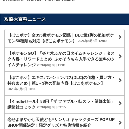
攻略大百科ニュース
【ぽこポケ】全355種ポケモン図鑑｜DLC第1弾の追加ポケ
モン50種類も対応【ぽこあポケモン】
2026年8月8日 12:00
【ポケモンGO】「炎と氷ふかの日タイムチャレンジ」タス
ク内容・リワードまとめ│ふかそうちを入手できる無料のタ
イムチャレンジ
2026年8月8日 11:01
【ぽこポケ】エキスパンションパス(DLC)の価格・買い方・
特典まとめ｜第1～3弾の配信内容【ぽこあポケモン】
2026年8月8日 10:00
【Kindleセール】88円「ザ ファブル・転スラ・望郷太郎」
講談社コミック
2026年8月8日 03:15
恋せよまやかし天使ども×サンリオキャラクターズ POP UP
SHOP開催決定！限定グッズと特典情報を紹介