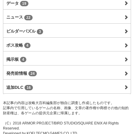
データ
19
ニュース
22
ビルダーパズル
3
ボス攻略
4
掲示板
4
発売前情報
24
追加DLC
16
本記事の内容は攻略大百科編集部が独自に調査し作成したものです。
記事内で引用しているゲームの名称、画像、文章の著作権や商標その他の知的
財産権は、各ゲームの提供元企業に帰属します。
（C）2018 ARMOR PROJECT/BIRD STUDIO/SQUARE ENIX All Rights
Reserved.
Developed by KOEI TECMO GAMES CO.,LTD.