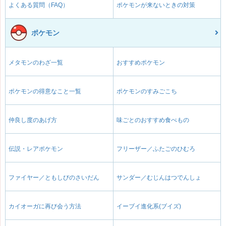
よくある質問（FAQ）
ポケモンが来ないときの対策
ポケモン
メタモンのわざ一覧
おすすめポケモン
ポケモンの得意なこと一覧
ポケモンのすみごこち
仲良し度のあげ方
味ごとのおすすめ食べもの
伝説・レアポケモン
フリーザー／ふたごのひむろ
ファイヤー／ともしびのさいだん
サンダー／むじんはつでんしょ
カイオーガに再び会う方法
イーブイ進化系(ブイズ)