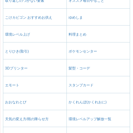
取り返しのつかない要素
オススメ毎日やること
こけカビゴン おすすめお供え
ゆめしま
環境レベル上げ
料理まとめ
とりひき(取引)
ポケモンセンター
3Dプリンター
髪型・コーデ
エモート
スタンプカード
おおなわとび
かくれんぼ(かくれおに)
天気の変え方/雨の降らせ方
環境レベルアップ解放一覧