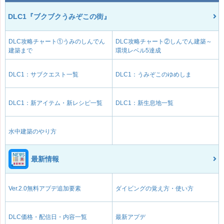
DLC1『ブクブクうみぞこの街』
DLC攻略チャート①うみのしんでん
DLC攻略チャート②しんでん建築～
建築まで
環境レベル5達成
DLC1：サブクエスト一覧
DLC1：うみぞこのゆめしま
DLC1：新アイテム・新レシピ一覧
DLC1：新生息地一覧
水中建築のやり方
最新情報
Ver.2.0無料アプデ追加要素
ダイビングの覚え方・使い方
DLC価格・配信日・内容一覧
最新アプデ