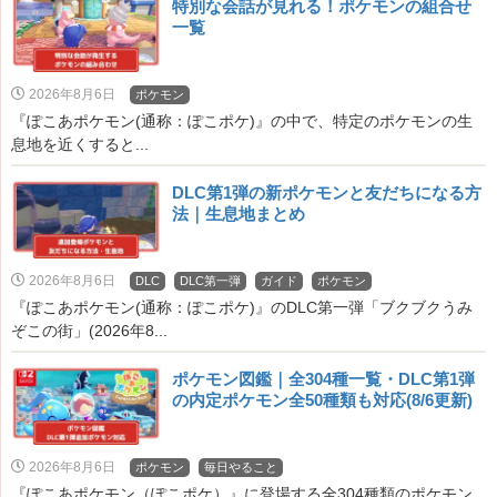
特別な会話が見れる！ポケモンの組合せ
一覧
2026年8月6日
ポケモン
『ぽこあポケモン(通称：ぽこポケ)』の中で、特定のポケモンの生
息地を近くすると...
DLC第1弾の新ポケモンと友だちになる方
法｜生息地まとめ
2026年8月6日
DLC
DLC第一弾
ガイド
ポケモン
『ぽこあポケモン(通称：ぽこポケ)』のDLC第一弾「ブクブクうみ
ぞこの街」(2026年8...
ポケモン図鑑｜全304種一覧・DLC第1弾
の内定ポケモン全50種類も対応(8/6更新)
2026年8月6日
ポケモン
毎日やること
『ぽこあポケモン（ぽこポケ）』に登場する全304種類のポケモン