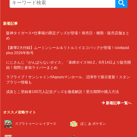
新着記事
阪神タイガース×仕事猫の限定グッズが登場！発売日・種類・販売店舗まと
め
【豪華2大付録】ムーミンシール＆リトルミイエコバッグが登場！cookpad
plus 2026年秋号
にじさんじ「がんばらないボイス」「束縛ボイスVol.2」8月14日より販売開
始！期間と参加ライバーまとめ
ラブライブ！サンシャイン!!Aqoursマンホール、沼津市で展示更新！スタン
プラリー情報も
戌亥とこ登録者100万人記念グッズを徹底解説！受注期間や購入方法
新着記事一覧へ
オススメ攻略サイト
スプラトゥーン レイダース
ぽこ あ ポケモン