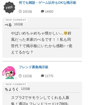
何でも雑談・ゲーム以外もOKな掲示板
10日前
14450
べる
10日前
やばいめちゃめちゃ懐かしい…
鈴
風だった本家のべるです！！私も同
世代？で掲示板にいたから感動߹ ߹覚
えてるかな？
フレンド募集掲示板
12日前
11775
ちょうく
12日前
スプラ2でサモランしてくれる人募
集！通話x フレンドコードは7869-