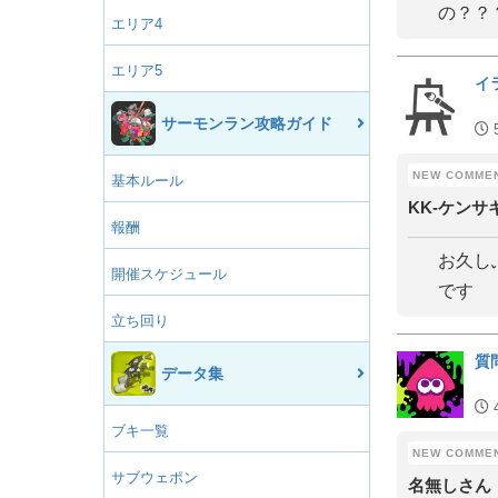
の？？
エリア4
エリア5
イ
サーモンラン攻略ガイド
基本ルール
KK‐ケンサ
報酬
お久し
開催スケジュール
です
立ち回り
質
データ集
ブキ一覧
サブウェポン
名無しさん