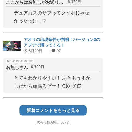
ここからは名無しがお送りします
6月29日
デュアカスのサブってクイボじゃな
かったっけ…？
アオリの出現条件が判明！バージョン3の
アプデで帰ってくる！
6月20日
97
名無しさん
6月20日
とてもわかりやすい！ あともうすか
しだから頑張るぞー！ ᕦ(ò_óˇ)ᕤ
新着コメントをもっと見る
広告掲載内容について