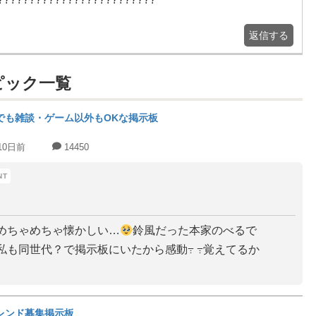
返信する
ピック一覧
でも雑談・ゲーム以外もOKな掲示板
10日前
14450
めちゃめちゃ懐かしい…
鈴風だった本家のべるで
私も同世代？で掲示板にいたから感動߹ ߹覚えてるか
レンド募集掲示板