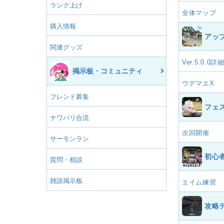
ランク上げ
全体マップ
購入情報
アッ
関連グッズ
Ver.5.0.0詳
掲示板・コミュニティ
ウデマエX
フレンド募集
フェ
ナワバリ合流
次回開催
サーモンラン
初心
質問・相談
雑談掲示板
エイム練習
攻略