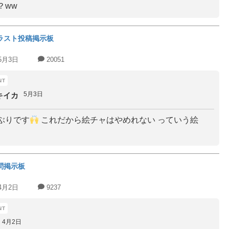
？ww
ラスト投稿掲示板
5月3日
20051
5月3日
キイカ
ぶりです
これだから絵チャはやめれない っていう絵
問掲示板
4月2日
9237
4月2日