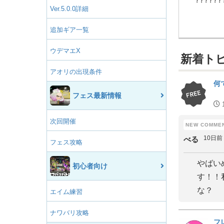
Ver.5.0.0詳細
追加ギア一覧
ウデマエX
新着ト
アオリの出現条件
何
フェス最新情報
次回開催
10日前
べる
フェス攻略
やばい
初心者向け
す！！
な？
エイム練習
ナワバリ攻略
フ