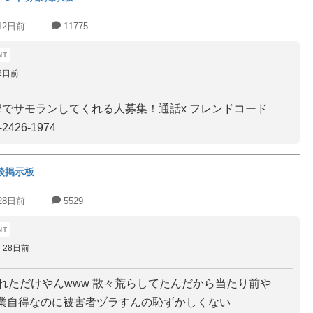
12日前
11775
2日前
2でサモランしてくれる人募集！通話x フレンドコード
2426-1974
談掲示板
28日前
5529
28日前
されただけやんwww 散々荒らしてたんだから当たり前や
業自得なのに被害者ヅラすんの恥ずかしくない