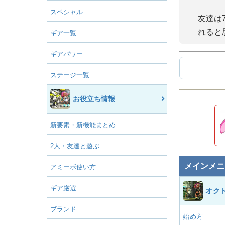
スペシャル
友達は
れると
ギア一覧
ギアパワー
ステージ一覧
お役立ち情報
新要素・新機能まとめ
2人・友達と遊ぶ
メインメニ
アミーボ使い方
ギア厳選
オク
ブランド
始め方