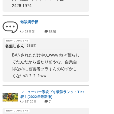
2426-1974
雑談掲示板
28日前
5529
名無しさん
28日前
BANされただけやんwww 散々荒らし
てたんだから当たり前やな。自業自
得なのに被害者ヅラすんの恥ずかし
くないの？？？ww
マニューバー系統ブキ最強ランク・Tier
表！(2022年最新版)
6月29日
7