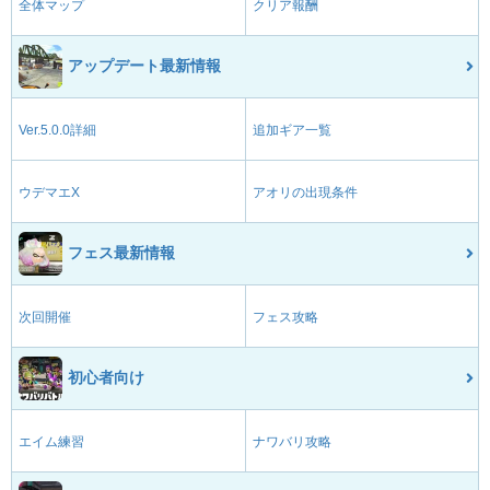
全体マップ
クリア報酬
アップデート最新情報
Ver.5.0.0詳細
追加ギア一覧
ウデマエX
アオリの出現条件
フェス最新情報
次回開催
フェス攻略
初心者向け
エイム練習
ナワバリ攻略