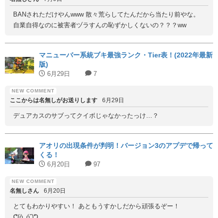
BANされただけやんwww 散々荒らしてたんだから当たり前やな。
自業自得なのに被害者ヅラすんの恥ずかしくないの？？？ww
マニューバー系統ブキ最強ランク・Tier表！(2022年最新
版)
6月29日
7
ここからは名無しがお送りします
6月29日
デュアカスのサブってクイボじゃなかったっけ…？
アオリの出現条件が判明！バージョン3のアプデで帰って
くる！
6月20日
97
名無しさん
6月20日
とてもわかりやすい！ あともうすかしだから頑張るぞー！
ᕦ(ò_óˇ)ᕤ