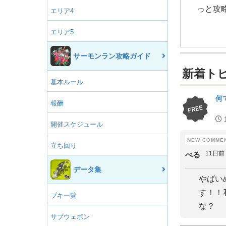
っと攻
エリア4
エリア5
サーモンラン攻略ガイド
新着ト
基本ルール
何
報酬
開催スケジュール
立ち回り
11日前
べる
データ集
やばい
す！！
ブキ一覧
な？
サブウェポン