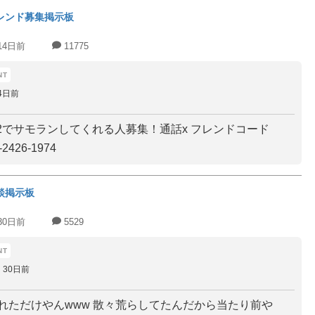
レンド募集掲示板
14日前
11775
4日前
2でサモランしてくれる人募集！通話x フレンドコード
2426-1974
談掲示板
30日前
5529
30日前
されただけやんwww 散々荒らしてたんだから当たり前や