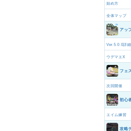
始め方
全体マップ
アッ
Ver.5.0.0詳
ウデマエX
フェ
次回開催
初心
エイム練習
攻略