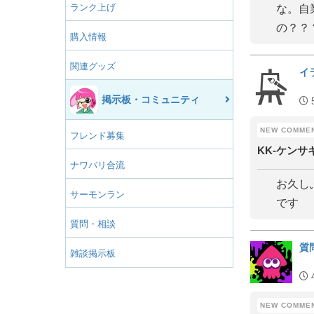
ランク上げ
な。自
の？？
購入情報
関連グッズ
イ
掲示板・コミュニティ
フレンド募集
KK‐ケンサ
ナワバリ合流
お久し
サーモンラン
です
質問・相談
質
雑談掲示板