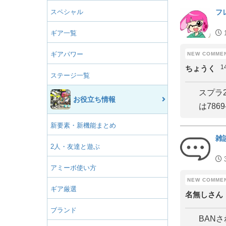
スペシャル
フ
ギア一覧
ギアパワー
1
ちょうく
ステージ一覧
スプラ
お役立ち情報
は7869-
新要素・新機能まとめ
雑
2人・友達と遊ぶ
アミーボ使い方
ギア厳選
名無しさん
ブランド
BAN