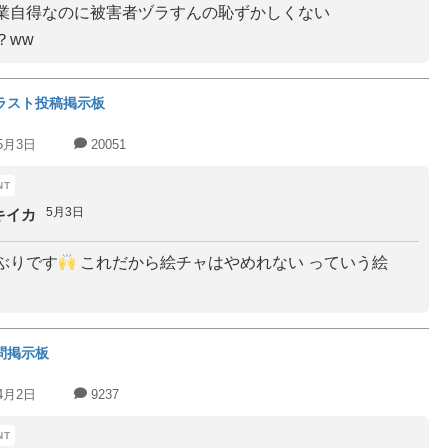
業自得なのに被害者ヅラすんの恥ずかしくない
？ww
ラスト投稿掲示板
5月3日
20051
5月3日
キイカ
ぶりです
これだから絵チャはやめれない っていう絵
問掲示板
4月2日
9237