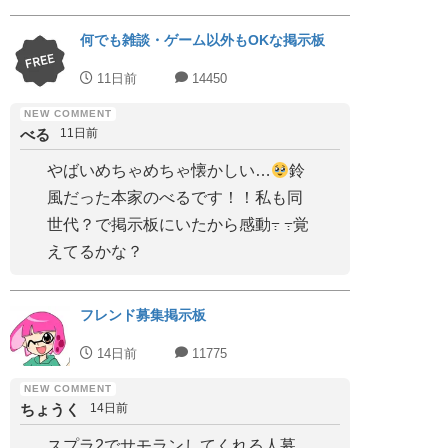
何でも雑談・ゲーム以外もOKな掲示板
11日前
14450
べる
11日前
やばいめちゃめちゃ懐かしい…
鈴
風だった本家のべるです！！私も同
世代？で掲示板にいたから感動߹ ߹覚
えてるかな？
フレンド募集掲示板
14日前
11775
ちょうく
14日前
スプラ2でサモランしてくれる人募