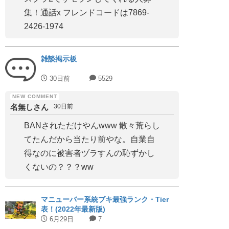
集！通話x フレンドコードは7869-
2426-1974
雑談掲示板
30日前
5529
名無しさん
30日前
BANされただけやんwww 散々荒らし
てたんだから当たり前やな。自業自
得なのに被害者ヅラすんの恥ずかし
くないの？？？ww
マニューバー系統ブキ最強ランク・Tier
表！(2022年最新版)
6月29日
7