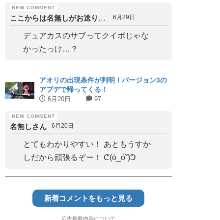
ここからは名無しがお送りします
6月29日
デュアカスのサブってクイボじゃな
かったっけ…？
アオリの出現条件が判明！バージョン3の
アプデで帰ってくる！
6月20日
97
名無しさん
6月20日
とてもわかりやすい！ あともうすか
しだから頑張るぞー！ ᕦ(ò_óˇ)ᕤ
新着コメントをもっと見る
広告掲載内容について