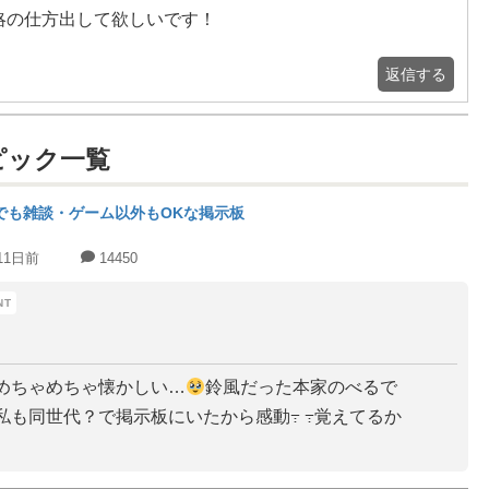
略の仕方出して欲しいです！
返信する
ピック一覧
でも雑談・ゲーム以外もOKな掲示板
11日前
14450
めちゃめちゃ懐かしい…
鈴風だった本家のべるで
私も同世代？で掲示板にいたから感動߹ ߹覚えてるか