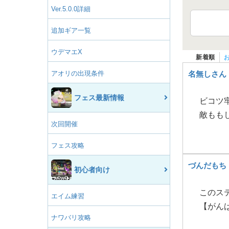
Ver.5.0.0詳細
追加ギア一覧
ウデマエX
新着順
アオリの出現条件
名無しさん
フェス最新情報
ビコツ
敵もも
次回開催
フェス攻略
づんだもち
初心者向け
このス
エイム練習
【がん
ナワバリ攻略