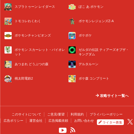
スプラトゥーン レイダース
ぽこ あ ポケモン
トモコレわくわく
ポケモンレジェンズZ-A
ポケモンチャンピオンズ
ポケポケ
ポケモン スカーレット・バイオレ
ゼルダの伝説 ティアーズオブザ・
ット
キングダム
あつまれ どうぶつの森
デルタルーン
桃太郎電鉄2
ポケ森 コンプリート
攻略サイト一覧へ
このサイトについて
ご意見/要望
利用規約
プライバシーポリシー
広告ポリシー
運営会社
広告掲載依頼
お問い合わせ
ライター募集