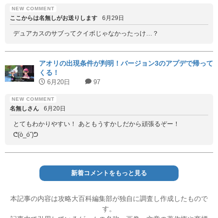
ここからは名無しがお送りします
6月29日
デュアカスのサブってクイボじゃなかったっけ…？
アオリの出現条件が判明！バージョン3のアプデで帰って
くる！
6月20日
97
名無しさん
6月20日
とてもわかりやすい！ あともうすかしだから頑張るぞー！
ᕦ(ò_óˇ)ᕤ
新着コメントをもっと見る
本記事の内容は攻略大百科編集部が独自に調査し作成したもので
す。