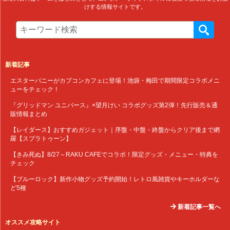
けする情報サイトです。
新着記事
エスターバニーがカプコンカフェに登場！池袋・梅田で期間限定コラボメニ
ューをチェック！
『グリッドマン ユニバース』×望月けい コラボグッズ第2弾！先行販売＆通
販情報まとめ
【レイダース】おすすめガジェット｜序盤・中盤・終盤からクリア後まで網
羅【スプラトゥーン】
【きみ死ぬ】8/27～RAKU CAFEでコラボ！限定グッズ・メニュー・特典を
チェック
【ブルーロック】新作小物グッズ予約開始！レトロ風雑貨やキーホルダーな
ど5種
新着記事一覧へ
オススメ攻略サイト