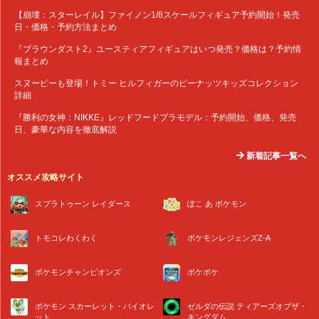
【崩壊：スターレイル】ファイノン1/8スケールフィギュア予約開始！発売
日・価格・予約方法まとめ
『ブラウンダスト2』ユースティアフィギュアはいつ発売？価格は？予約情
報まとめ
スヌーピーも登場！トミー ヒルフィガーのピーナッツキッズコレクション
詳細
『勝利の女神：NIKKE』レッドフードプラモデル：予約開始、価格、発売
日、豪華な内容を徹底解説
新着記事一覧へ
オススメ攻略サイト
スプラトゥーン レイダース
ぽこ あ ポケモン
トモコレわくわく
ポケモンレジェンズZ-A
ポケモンチャンピオンズ
ポケポケ
ポケモン スカーレット・バイオレ
ゼルダの伝説 ティアーズオブザ・
ット
キングダム