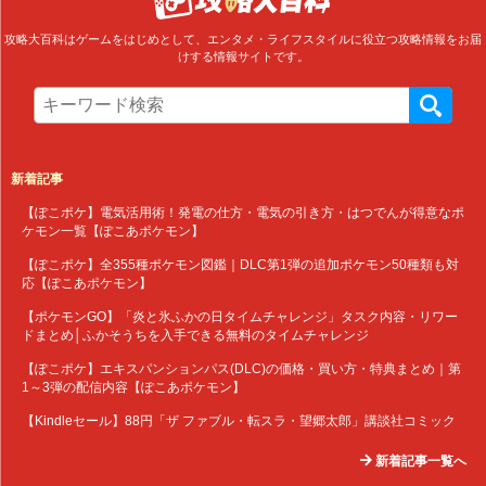
攻略大百科はゲームをはじめとして、エンタメ・ライフスタイルに役立つ攻略情報をお届
けする情報サイトです。
新着記事
【ぽこポケ】電気活用術！発電の仕方・電気の引き方・はつでんが得意なポ
ケモン一覧【ぽこあポケモン】
【ぽこポケ】全355種ポケモン図鑑｜DLC第1弾の追加ポケモン50種類も対
応【ぽこあポケモン】
【ポケモンGO】「炎と氷ふかの日タイムチャレンジ」タスク内容・リワー
ドまとめ│ふかそうちを入手できる無料のタイムチャレンジ
【ぽこポケ】エキスパンションパス(DLC)の価格・買い方・特典まとめ｜第
1～3弾の配信内容【ぽこあポケモン】
【Kindleセール】88円「ザ ファブル・転スラ・望郷太郎」講談社コミック
新着記事一覧へ