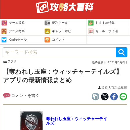
ゲーム攻略
便利ツール
おすすめ特集
アニメ考察
キャラ・ホビー
セール・ポイ活
Kindleセール
コメント
アプリ
最終更新日
2021年5月8日
【奪われし玉座：ウィッチャーテイルズ】
アプリの最新情報まとめ
攻略大百科編集部
奪われし玉座：ウィッチャーテイ
ルズ