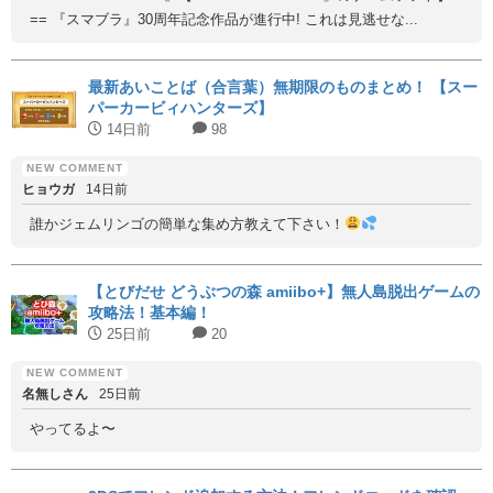
== 『スマブラ』30周年記念作品が進行中! これは見逃せな...
最新あいことば（合言葉）無期限のものまとめ！ 【スー
パーカービィハンターズ】
14日前
98
ヒョウガ
14日前
誰かジェムリンゴの簡単な集め方教えて下さい！
【とびだせ どうぶつの森 amiibo+】無人島脱出ゲームの
攻略法！基本編！
25日前
20
名無しさん
25日前
やってるよ〜