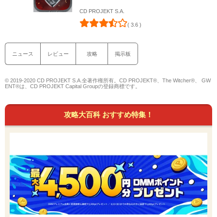
CD PROJEKT S.A.
( 3.6 )
ニュース
レビュー
攻略
掲示板
© 2019-2020 CD PROJEKT S.A.全著作権所有。CD PROJEKT®、The Witcher®、 GW
ENT®は、CD PROJEKT Capital Groupの登録商標です。
攻略大百科 おすすめ特集！