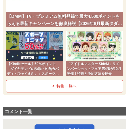
【DMM】TV・プレミアム無料登録で最大4,500ポイントも
らえる最新キャンペーンを徹底解説【2026年8月最新タダポ
チ】
【Kindleセール】50％ポイント
「アイドルマスター SideM」リメ
「ダイヤモンドの功罪・灼熱カバ
ンバーショットフェア第4弾が10月
ディ・ひゃくえむ。」スポーツコ
開催！特典と予約方法を紹介
ミック
特集一覧へ
コメント一覧