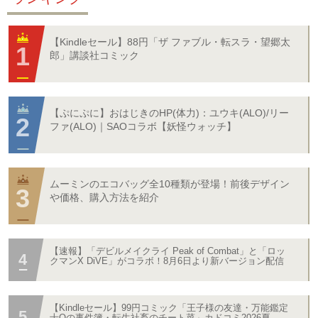
【Kindleセール】88円「ザ ファブル・転スラ・望郷太
郎」講談社コミック
【ぷにぷに】おはじきのHP(体力)：ユウキ(ALO)/リー
ファ(ALO)｜SAOコラボ【妖怪ウォッチ】
ムーミンのエコバッグ全10種類が登場！前後デザイン
や価格、購入方法を紹介
【速報】「デビルメイクライ Peak of Combat」と「ロッ
クマンX DiVE」がコラボ！8月6日より新バージョン配信
【Kindleセール】99円コミック「王子様の友達・万能鑑定
士Qの事件簿・転生社畜のチート菜」カドコミ2026夏