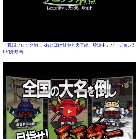
「戦国ブロック崩し -おとぼけ爺やと天下統一珍道中」バージョン3.
0紹介動画