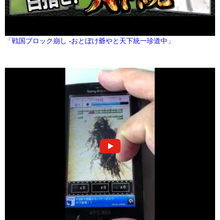
「戦国ブロック崩し -おとぼけ爺やと天下統一珍道中」