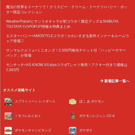
魔法の世界をドーナツで！クリスピー・クリーム・ドーナツ×ハリー・ポッ
ター限定コレクション
WeatherPlanetとサンリオキャラが初コラボ！限定グッズ＆SHIBUYA
TSUTAYAでのPOPUP情報＆特典まとめ
エスターバニー×AMOSTYLEコラボ！かわいすぎる新作インナー＆ルームウ
ェア登場♡
サンマルクカフェ×ミニオンズ！2,500円相当チケット付「ハッピーサマー
バッグ」が登場
モンチッチ×AS KNOW AS plusコラボTシャツ発売！アクキー付きで価格は
2,992円
新着記事一覧へ
オススメ攻略サイト
スプラトゥーン レイダース
ぽこ あ ポケモン
トモコレわくわく
ポケモンレジェンズZ-A
ポケモンチャンピオンズ
ポケポケ