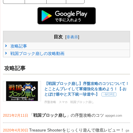
目次
[
非表示
]
攻略記事
戦国ブロック崩しの攻略動画
攻略記事
【戦国ブロック崩し】序盤攻略のコツについて！
とことんプレイして軍備強化を進めよう！【-お
とぼけ爺やと天下統一珍道中-】
序盤攻略
スマホ
戦国ブロック崩し
「
戦国ブロック崩し
」の序盤攻略のコツ
2021年2月11日
appget.com
Treasure Shooterをじっくり遊んで徹底レビュー！
2020年4月30日
ga