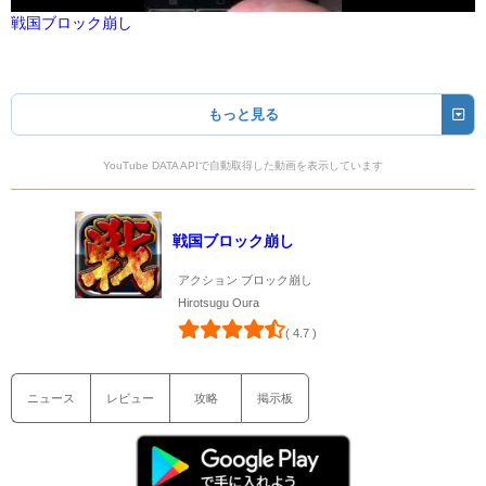
戦国ブロック崩し
もっと見る
YouTube DATA APIで自動取得した動画を表示しています
戦国ブロック崩し
アクション ブロック崩し
Hirotsugu Oura
( 4.7 )
ニュース
レビュー
攻略
掲示板