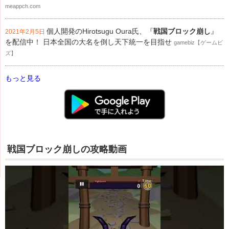
meappch.com
個人開発のHirotsugu Oura氏、『
戦国ブロック崩し
』
2021年2月5日
を配信中！ 日本全国の大名を倒し天下統一を目指せ
gamebiz【ゲームビ
ズ】
もっと見る
戦国ブロック崩しの攻略動画