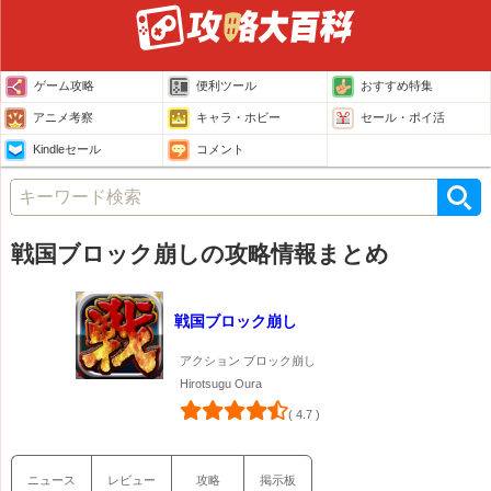
ゲーム攻略
便利ツール
おすすめ特集
アニメ考察
キャラ・ホビー
セール・ポイ活
Kindleセール
コメント
戦国ブロック崩しの攻略情報まとめ
戦国ブロック崩し
アクション ブロック崩し
Hirotsugu Oura
( 4.7 )
ニュース
レビュー
攻略
掲示板