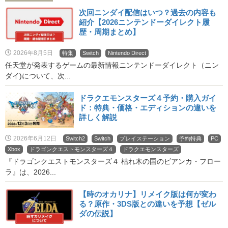
次回ニンダイ配信はいつ？過去の内容も
紹介【2026ニンテンドーダイレクト履
歴・周期まとめ】
2026年8月5日
特集
Switch
Nintendo Direct
任天堂が発表するゲームの最新情報ニンテンドーダイレクト（ニン
ダイ)について、次...
ドラクエモンスターズ４予約・購入ガイ
ド：特典・価格・エディションの違いを
詳しく解説
2026年6月12日
Switch2
Switch
プレイステーション
予約特典
PC
Xbox
ドラゴンクエストモンスターズ４
ドラクエモンスターズ
『ドラゴンクエストモンスターズ４ 枯れ木の国のビアンカ・フロー
ラ』は、2026...
【時のオカリナ】リメイク版は何が変わ
る？原作・3DS版との違いを予想【ゼル
ダの伝説】