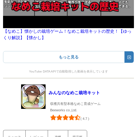
【なめこ】懐かしの栽培ゲーム！なめこ栽培キットの歴史！【ゆっ
くり解説】【懐かし】
もっと見る
YouTube DATA APIで自動取得した動画を表示しています
みんなのなめこ栽培キット
収穫共有型本格なめこ育成ゲーム
Beeworks co.,Ltd.
( 4.7 )