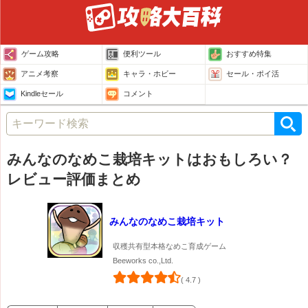
ゲーム攻略
便利ツール
おすすめ特集
アニメ考察
キャラ・ホビー
セール・ポイ活
Kindleセール
コメント
みんなのなめこ栽培キットはおもしろい？
レビュー評価まとめ
みんなのなめこ栽培キット
収穫共有型本格なめこ育成ゲーム
Beeworks co.,Ltd.
( 4.7 )