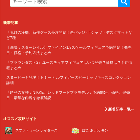
新着記事
『鬼灯の冷徹』新作グッズ受注開始！缶バッジ・Tシャツ・デスクマットな
ど7種
【崩壊：スターレイル】ファイノン1/8スケールフィギュア予約開始！発売
日・価格・予約方法まとめ
『ブラウンダスト2』ユースティアフィギュアはいつ発売？価格は？予約情
報まとめ
スヌーピーも登場！トミー ヒルフィガーのピーナッツキッズコレクション
詳細
『勝利の女神：NIKKE』レッドフードプラモデル：予約開始、価格、発売
日、豪華な内容を徹底解説
新着記事一覧へ
オススメ攻略サイト
スプラトゥーン レイダース
ぽこ あ ポケモン