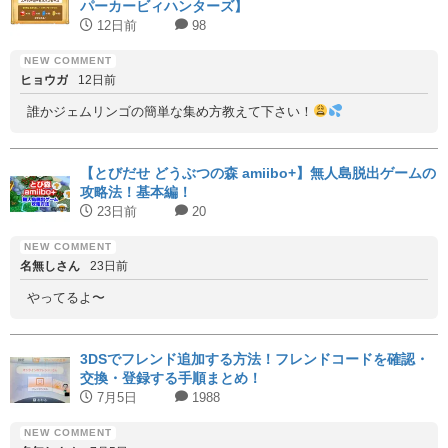
パーカービィハンターズ】
12日前
98
ヒョウガ
12日前
誰かジェムリンゴの簡単な集め方教えて下さい！
【とびだせ どうぶつの森 amiibo+】無人島脱出ゲームの
攻略法！基本編！
23日前
20
名無しさん
23日前
やってるよ〜
3DSでフレンド追加する方法！フレンドコードを確認・
交換・登録する手順まとめ！
7月5日
1988