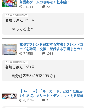
島脱出ゲームの攻略法！基本編！
24日前
20
名無しさん
24日前
やってるよ〜
3DSでフレンド追加する方法！フレンドコ
ードを確認・交換・登録する手順まとめ！
7月5日
1988
名無しさん
7月5日
自分は225341513205です
【Switch2】「キーカード」とは？仕組み
や注意点、メリット・デメリットを徹底解
説｜対応タイトルまとめ
6月13日
2