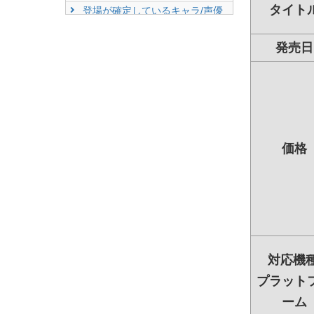
タイト
登場が確定しているキャラ/声優
転スラのおなじみキャラクタ
ー達が登場
発売日
オリジナルキャラクターも登
場
Nintendo Direct 2024.6.2.18映像
価格
対応機種
プラット
ーム