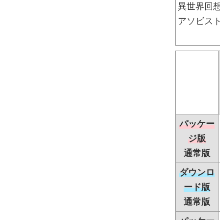
異世界回想
アソビス
パッケー
ジ版
通常版
ダウンロ
ード版
通常版