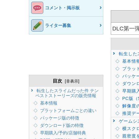
コメント・掲示板
ライター募集
DLC第一
転生した
基本情
プラッ
パッケ
目次
[
非表示
]
ダウン
転生したスライムだった件 テン
早期購入
ペストストーリーズの販売情報
PC版（
基本情報
解像度
プラットフォームごとの違い
推奨デ
パッケージ版の特徴
ゲームシ
ダウンロード版の特徴
横スクロ
早期購入/予約/店舗特典
親密度