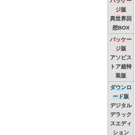
パッケー
ジ版
異世界回
想BOX
パッケー
ジ版
アソビス
トア超特
装版
ダウンロ
ード版
デジタル
デラック
スエディ
ション