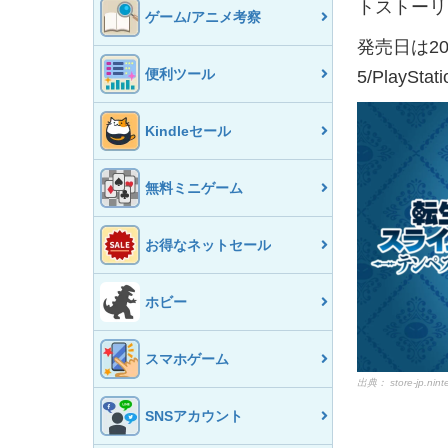
トストーリ
ゲーム/アニメ考察
発売日は20
便利ツール
5/PlaySta
Kindleセール
無料ミニゲーム
お得なネットセール
ホビー
スマホゲーム
出典：
store-jp.nin
SNSアカウント