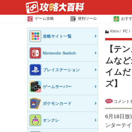
ゲーム攻略
便利ツール
おす
Xbox
PC
攻略サイト一覧
【テン
Nintendo Switch
ムなど
プレイステーション
イムだ
ズ】
ゲームサーバー
ポケモンカード
6月18日放
オンクレ
ンターテイ