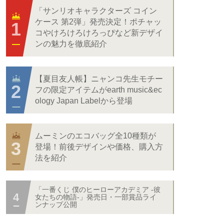
「サンリオキャラクターズ コイン
ケース 第2弾」発売決定！ポチャッ
コやけろけろけろっぴなど新デザイ
ンの魅力を徹底紹介
【夏目友人帳】ニャンコ先生モチー
フの限定アイテムがearth music&ec
ology Japan Labelから登場
ムーミンのエコバッグ全10種類が
登場！前後デザインや価格、購入方
法を紹介
「一番くじ 僕のヒーローアカデミア -彼
女たちの物語-」発売日・一部賞品ライ
ンナップ公開