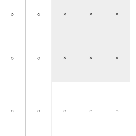
○
○
×
×
×
○
○
×
×
×
○
○
○
○
○