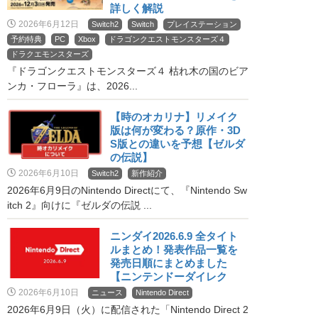
詳しく解説
2026年6月12日
Switch2
Switch
プレイステーション
予約特典
PC
Xbox
ドラゴンクエストモンスターズ４
ドラクエモンスターズ
『ドラゴンクエストモンスターズ４ 枯れ木の国のビア
ンカ・フローラ』は、2026...
【時のオカリナ】リメイク
版は何が変わる？原作・3D
S版との違いを予想【ゼルダ
の伝説】
2026年6月10日
Switch2
新作紹介
2026年6月9日のNintendo Directにて、『Nintendo Sw
itch 2』向けに『ゼルダの伝説 ...
ニンダイ2026.6.9 全タイト
ルまとめ！発表作品一覧を
発売日順にまとめました
【ニンテンドーダイレク
ト】
2026年6月10日
ニュース
Nintendo Direct
2026年6月9日（火）に配信された「Nintendo Direct 2