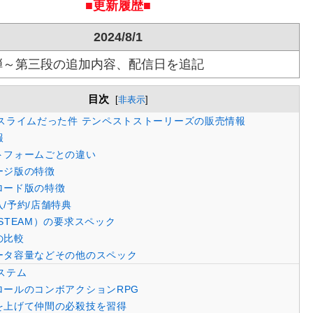
■更新履歴■
2024/8/1
弾～第三段の追加内容、配信日を追記
目次
[
非表示
]
スライムだった件 テンペストストーリーズの販売情報
報
トフォームごとの違い
ージ版の特徴
ロード版の特徴
/予約/店舗特典
STEAM）の要求スペック
の比較
ータ容量などその他のスペック
ステム
ールのコンボアクションRPG
を上げて仲間の必殺技を習得