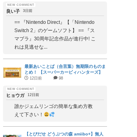
良い子
3日前
== 『Nintendo Direct』【「Nintendo
Switch 2」のゲームソフト】 == 『ス
マブラ』30周年記念作品が進行中! こ
れは見逃せな...
最新あいことば（合言葉）無期限のものま
とめ！ 【スーパーカービィハンターズ】
12日前
98
ヒョウガ
12日前
誰かジェムリンゴの簡単な集め方教
えて下さい！
【とびだせ どうぶつの森 amiibo+】無人