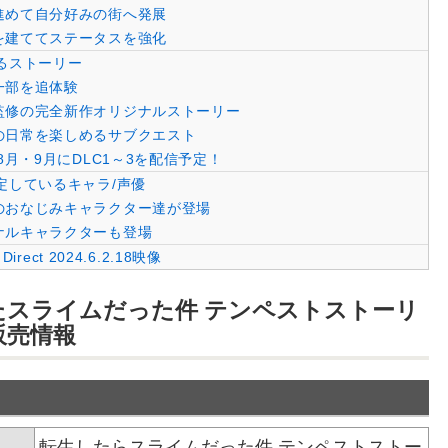
進めて自分好みの街へ発展
を建ててステータスを強化
るストーリー
一部を追体験
監修の完全新作オリジナルストーリー
の日常を楽しめるサブクエスト
年8月・9月にDLC1～3を配信予定！
定しているキャラ/声優
のおなじみキャラクター達が登場
ナルキャラクターも登場
 Direct 2024.6.2.18映像
たスライムだった件 テンペストストーリ
販売情報
転生したらスライムだった件 テンペストストー