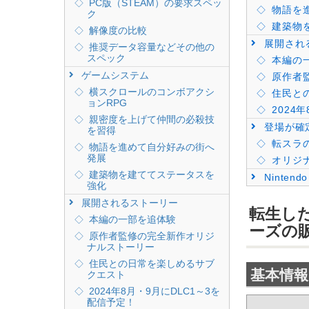
PC版（STEAM）の要求スペッ
物語を
ク
建築物
解像度の比較
展開され
推奨データ容量などその他の
スペック
本編の
ゲームシステム
原作者
横スクロールのコンボアクシ
住民と
ョンRPG
2024
親密度を上げて仲間の必殺技
登場が確
を習得
転スラ
物語を進めて自分好みの街へ
発展
オリジ
建築物を建ててステータスを
Nintendo
強化
展開されるストーリー
転生し
本編の一部を追体験
ーズの
原作者監修の完全新作オリジ
ナルストーリー
住民との日常を楽しめるサブ
基本情報
クエスト
2024年8月・9月にDLC1～3を
配信予定！