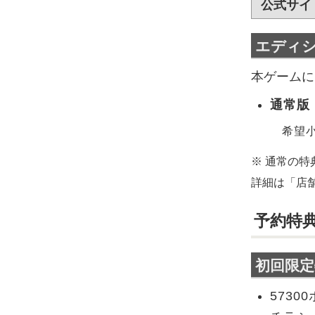
公式サイ
エディ
本ゲームに
通常版
希望小
※ 通常の
詳細は「店
予約特
初回限定
5730