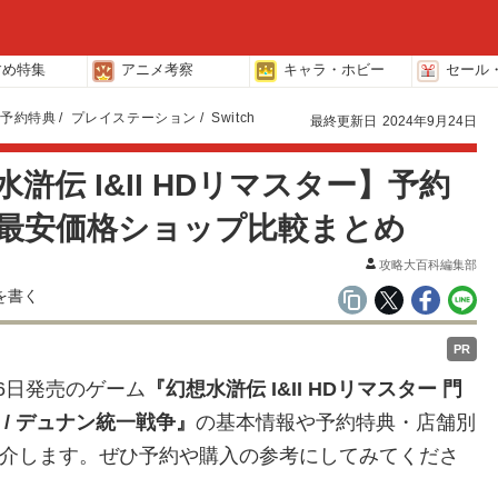
すめ特集
アニメ考察
キャラ・ホビー
セール
予約特典
プレイステーション
Switch
最終更新日
2024年9月24日
滸伝 I&II HDリマスター】予約
最安価格ショップ比較まとめ
攻略大百科編集部
PR
月6日発売のゲ
ーム
『幻想水滸伝 I&II HDリマスター 門
 / デュナン統一戦争』
の基本情報
や予約特典・店舗別
介します。ぜひ予約や購入の参考にしてみてくださ