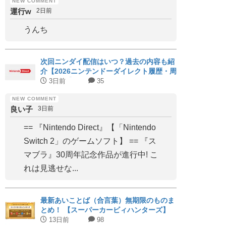
運行w
2日前
うんち
次回ニンダイ配信はいつ？過去の内容も紹
介【2026ニンテンドーダイレクト履歴・周
期まとめ】
3日前
35
良い子
3日前
== 『Nintendo Direct』【「Nintendo
Switch 2」のゲームソフト】 == 『ス
マブラ』30周年記念作品が進行中! こ
れは見逃せな...
最新あいことば（合言葉）無期限のものま
とめ！ 【スーパーカービィハンターズ】
13日前
98