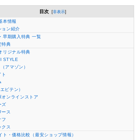
目次
[
非表示
]
基本情報
ション紹介
・早期購入特典 一覧
定特典
オリジナル特典
 STYLE
on（アマゾン）
イト
み
n（エビテン）
庫オンラインストア
ーズ
ワース
オフ
ックス
イト・価格比較（最安ショップ情報）