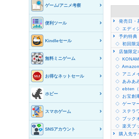
ゲーム/アニメ考察
発売日・
便利ツール
エディ
予約特典
Kindleセール
初回限
店舗限定
無料ミニゲーム
KONAMI
Amaz
アニメ
お得なネットセール
あみあ
ebte
ホビー
お宝創
ゲーマ
ステラ
スマホゲーム
ブック
楽天ブ
SNSアカウント
購入先サ