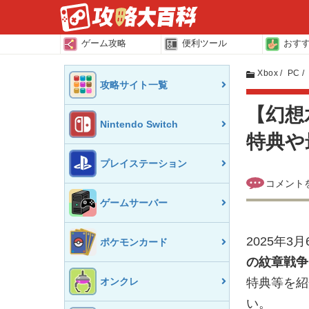
ゲーム攻略
便利ツール
おす
Xbox
PC
攻略サイト一覧
【幻想水
Nintendo Switch
特典や
プレイステーション
ゲームサーバー
2025年3
ポケモンカード
の紋章戦争
オンクレ
特典等を紹
い。