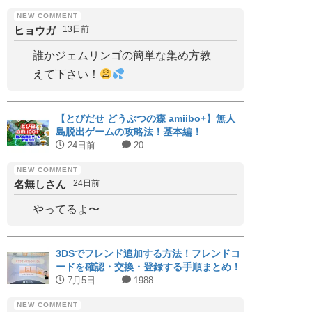
ヒョウガ
13日前
誰かジェムリンゴの簡単な集め方教
えて下さい！
【とびだせ どうぶつの森 amiibo+】無人
島脱出ゲームの攻略法！基本編！
24日前
20
名無しさん
24日前
やってるよ〜
3DSでフレンド追加する方法！フレンドコ
ードを確認・交換・登録する手順まとめ！
7月5日
1988