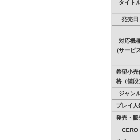
タイト
発売日
対応機
(サービス
希望小売
格（値段
ジャン
プレイ人
発売・販
CERO