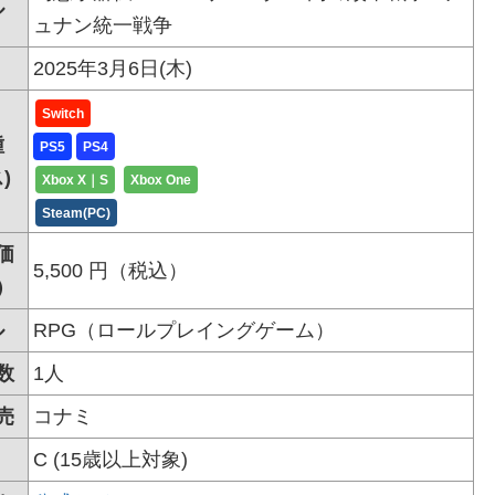
ル
ュナン統一戦争
2025年3月6日(木)
Switch
種
PS5
PS4
)
Xbox X｜S
Xbox One
Steam(PC)
価
5,500 円（税込）
）
ル
RPG（ロールプレイングゲーム）
数
1人
売
コナミ
C (15歳以上対象)