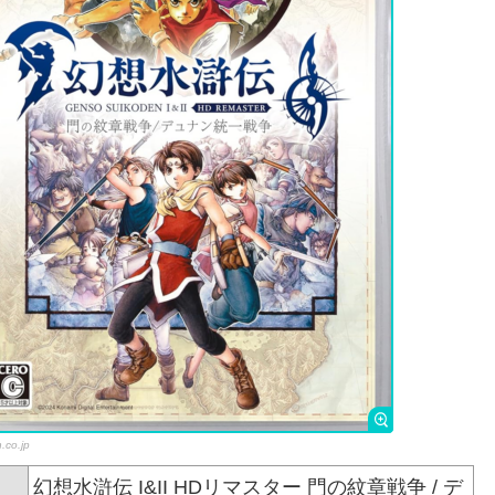
.co.jp
幻想水滸伝 I&II HDリマスター 門の紋章戦争 / デ