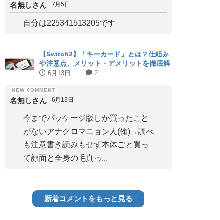
名無しさん
7月5日
自分は225341513205です
【Switch2】「キーカード」とは？仕組み
や注意点、メリット・デメリットを徹底解
説｜対応タイトルまとめ
6月13日
2
名無しさん
6月13日
今までパッケージ版しか買ったこと
がないアナクロマニョン人(俺)→調べ
も注意書き読みもせず本体ごと買っ
て顔面と全身の毛真っ...
新着コメントをもっと見る