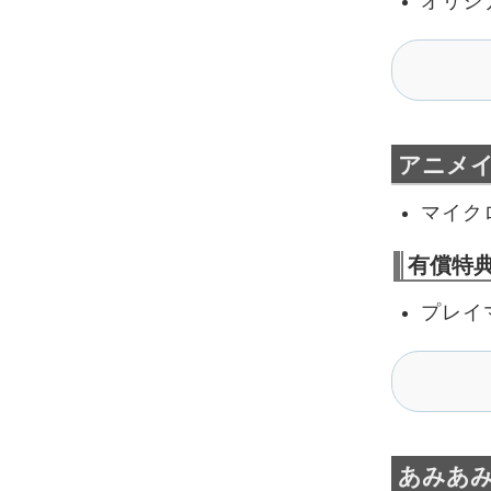
オリジ
アニメ
マイク
有償特
プレイ
あみあ