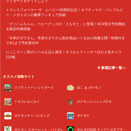
ストカードをゲットしよう
トランスフォーマー ザ・ムービー40周年記念！オプティマス・バンブルビ
ー・メガトロンの豪華フィギュア詳細
「クソハムちゃん」ベビーグッズが「ともすと」に登場！8/14受注予約開始
＆限定特典情報
「令和のダラさん」等身大ダラさん抱き枕ぬいぐるみの画像公開！特典付き
で9/1まで予約受付中
にっこりーノ初のシールえほん発売！タコさんウィンナーほか人気キャラ
124枚
新着記事一覧へ
オススメ攻略サイト
スプラトゥーン レイダース
ぽこ あ ポケモン
トモコレわくわく
ポケモンレジェンズZ-A
ポケモンチャンピオンズ
ポケポケ
ポケモン スカーレット・バイオレ
ゼルダの伝説 ティアーズオブザ・