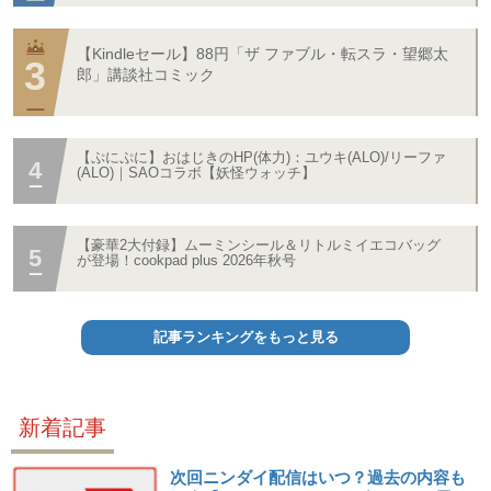
【Kindleセール】88円「ザ ファブル・転スラ・望郷太
郎」講談社コミック
【ぷにぷに】おはじきのHP(体力)：ユウキ(ALO)/リーファ
(ALO)｜SAOコラボ【妖怪ウォッチ】
【豪華2大付録】ムーミンシール＆リトルミイエコバッグ
が登場！cookpad plus 2026年秋号
記事ランキングをもっと見る
新着記事
次回ニンダイ配信はいつ？過去の内容も