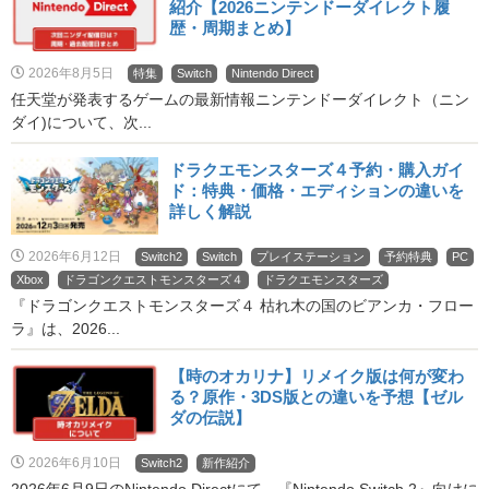
紹介【2026ニンテンドーダイレクト履
歴・周期まとめ】
2026年8月5日
特集
Switch
Nintendo Direct
任天堂が発表するゲームの最新情報ニンテンドーダイレクト（ニン
ダイ)について、次...
ドラクエモンスターズ４予約・購入ガイ
ド：特典・価格・エディションの違いを
詳しく解説
2026年6月12日
Switch2
Switch
プレイステーション
予約特典
PC
Xbox
ドラゴンクエストモンスターズ４
ドラクエモンスターズ
『ドラゴンクエストモンスターズ４ 枯れ木の国のビアンカ・フロー
ラ』は、2026...
【時のオカリナ】リメイク版は何が変わ
る？原作・3DS版との違いを予想【ゼル
ダの伝説】
2026年6月10日
Switch2
新作紹介
2026年6月9日のNintendo Directにて、『Nintendo Switch 2』向けに