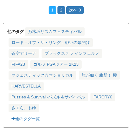
モンスターハンターダブルクロス
1
2
次へ
他のタグ
乃木坂リズムフェスティバル
ロード・オブ・ザ・リング：戦いの幕開け
蒼空アリーナ
ブラックステラ インフェルノ
FIFA23
ゴルフ PGAツアー 2K23
マジェスティック☆マジョリカル
龍が如く 維新！ 極
HARVESTELLA
Puzzles & Survival~パズル＆サバイバル
FARCRY6
さくら、もゆ
他のタグ一覧