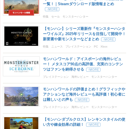
一覧！｜Steamダウンロード版情報まとめ
特集
セール
モンスターハンター
モンスターハンターワールド
【モンハン】シリーズ最新作『モンスターハンタ
ーワイルズ』2025年リリースを目指して開発中！
新要素や新モンスターなどまとめ
特集
ニュース
プレイステーション
PC
Xbox
モンスターハンター
Monster Hunter Wilds
モンハン
モンハンワールド：アイスボーンの海外レビュ
モンスターハンター ワイルズ
ー！ メタスコア90点の高評価、充実のコンテン
ツはファンを納得させる
プレイステーション
海外レビュー
モンスターハンター
モンスターハンターワールド
モンハンワールドの評価まとめ！グラフィックや
アクションなど海外レビューも高評価！初心者に
は難しいとの声も
プレイステーション
海外レビュー
モンスターハンター
モンスターハンターワールド
【モンハンダブルクロス】レンキンスタイルの使
い方や錬金効果の詳細！