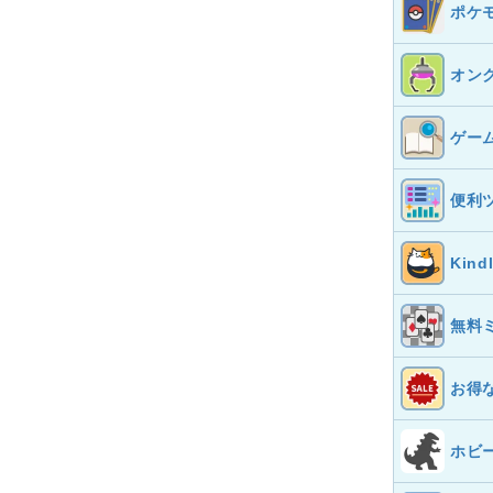
ポケ
オン
ゲー
便利
Kin
無料
お得
ホビ