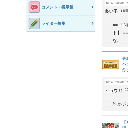
コメント・掲示板
3日
良い子
ライター募集
== 『N
ト】 
な...
最
ハ
1
ヒョウガ
誰かジ
【
編