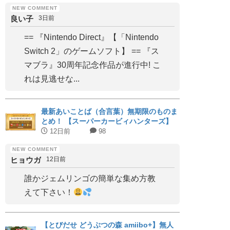
良い子
3日前
== 『Nintendo Direct』【「Nintendo
Switch 2」のゲームソフト】 == 『ス
マブラ』30周年記念作品が進行中! こ
れは見逃せな...
最新あいことば（合言葉）無期限のものま
とめ！ 【スーパーカービィハンターズ】
12日前
98
ヒョウガ
12日前
誰かジェムリンゴの簡単な集め方教
えて下さい！
【とびだせ どうぶつの森 amiibo+】無人