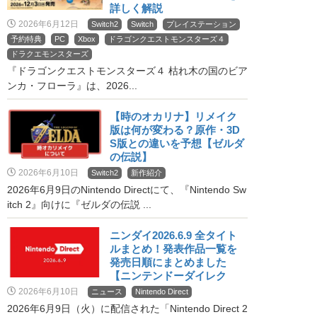
詳しく解説
2026年6月12日
Switch2
Switch
プレイステーション
予約特典
PC
Xbox
ドラゴンクエストモンスターズ４
ドラクエモンスターズ
『ドラゴンクエストモンスターズ４ 枯れ木の国のビア
ンカ・フローラ』は、2026...
【時のオカリナ】リメイク
版は何が変わる？原作・3D
S版との違いを予想【ゼルダ
の伝説】
2026年6月10日
Switch2
新作紹介
2026年6月9日のNintendo Directにて、『Nintendo Sw
itch 2』向けに『ゼルダの伝説 ...
ニンダイ2026.6.9 全タイト
ルまとめ！発表作品一覧を
発売日順にまとめました
【ニンテンドーダイレク
ト】
2026年6月10日
ニュース
Nintendo Direct
2026年6月9日（火）に配信された「Nintendo Direct 2