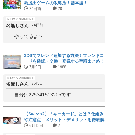
島脱出ゲームの攻略法！基本編！
24日前
20
名無しさん
24日前
やってるよ〜
3DSでフレンド追加する方法！フレンドコ
ードを確認・交換・登録する手順まとめ！
7月5日
1988
名無しさん
7月5日
自分は225341513205です
【Switch2】「キーカード」とは？仕組み
や注意点、メリット・デメリットを徹底解
説｜対応タイトルまとめ
6月13日
2