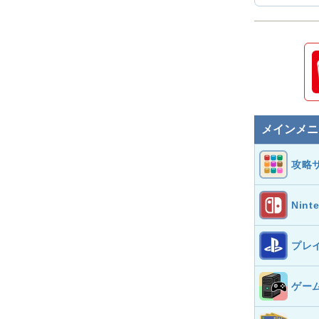
メインメニ
攻略
Nint
プレ
ゲー