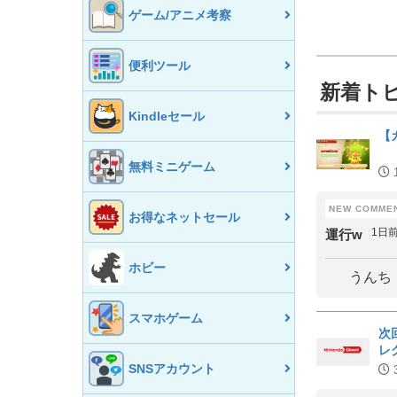
ゲーム/アニメ考察
便利ツール
新着ト
Kindleセール
【
無料ミニゲーム
お得なネットセール
1日
運行w
ホビー
うんち
スマホゲーム
次
レ
SNSアカウント