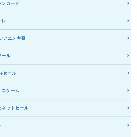
モンカード
クレ
ム/アニメ考察
ツール
dleセール
ミニゲーム
なネットセール
ー