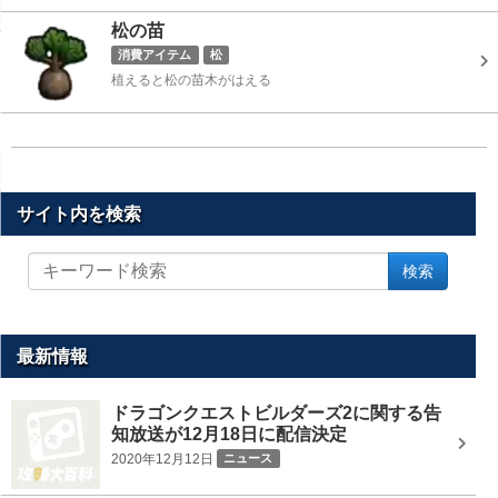
松の苗
消費アイテム
松
植えると松の苗木がはえる
サイト内を検索
サ
検索
イ
ト
内
を
最新情報
検
索
ドラゴンクエストビルダーズ2に関する告
知放送が12月18日に配信決定
2020年12月12日
ニュース