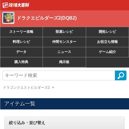
ドラクエビルダーズ2(DQB2)
ストーリー攻略
部屋レシピ
開拓レシピ
料理レシピ
仲間モンスター
お役立ち情報
データ
ニュース
ゲーム紹介
購入特典
掲示板
ドラゴンクエストビルダーズ2
アイテム一覧
絞り込み・並び替え