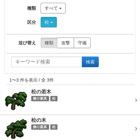
種類
すべて
区分
松
並び替え
種類
攻撃
守備
検索
1
〜
3
件を表示 / 全
3
件
松の若木
飾り家具
松
松の木
飾り家具
松