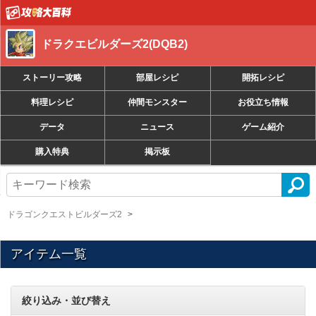
ドラクエビルダーズ2(DQB2)
ストーリー攻略
部屋レシピ
開拓レシピ
料理レシピ
仲間モンスター
お役立ち情報
データ
ニュース
ゲーム紹介
購入特典
掲示板
ドラゴンクエストビルダーズ2
アイテム一覧
絞り込み・並び替え