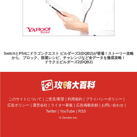
SwitchとPS4にドラゴンクエスト ビルダーズ2(DQB2)が登場！ストーリー攻略
から、ブロック、部屋レシピ、チャレンジなど全データを徹底攻略！
ドラクエビルダーズ2(DQB2)
このサイトについて
ご意見/要望
利用規約
プライバシーポリシー
広告ポリシー
運営会社
ライター募集
広告掲載依頼
お問い合わせ
Twitter
YouTube
RSS
© Zender inc.