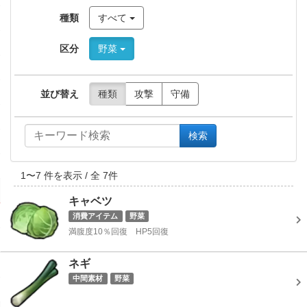
種類
すべて
区分
野菜
並び替え
種類
攻撃
守備
検索
1
〜
7
件を表示 / 全
7
件
キャベツ
消費アイテム
野菜
満腹度10％回復 HP5回復
ネギ
中間素材
野菜