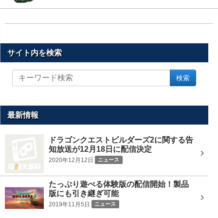
サイト内を検索
サ
検索
イ
ト
内
を
最新情報
検
索
ドラゴンクエストビルダーズ2に関する告
知放送が12月18日に配信決定
2020年12月12日
ニュース
たっぷり遊べる体験版の配信開始！製品
版にも引き継ぎ可能
2019年11月5日
ニュース