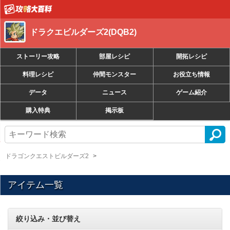
ドラクエビルダーズ2(DQB2)
ストーリー攻略
部屋レシピ
開拓レシピ
料理レシピ
仲間モンスター
お役立ち情報
データ
ニュース
ゲーム紹介
購入特典
掲示板
ドラゴンクエストビルダーズ2
アイテム一覧
絞り込み・並び替え