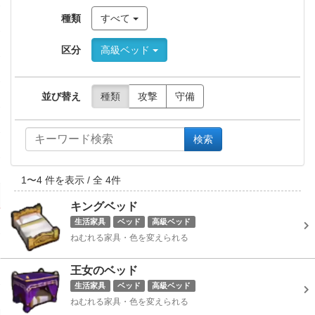
種類
すべて
区分
高級ベッド
並び替え
種類
攻撃
守備
検索
1
〜
4
件を表示 / 全
4
件
キングベッド
生活家具
ベッド
高級ベッド
ねむれる家具・色を変えられる
王女のベッド
生活家具
ベッド
高級ベッド
ねむれる家具・色を変えられる