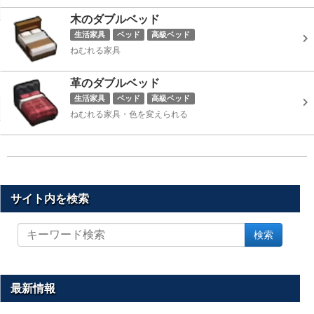
木のダブルベッド
生活家具
ベッド
高級ベッド
ねむれる家具
革のダブルベッド
生活家具
ベッド
高級ベッド
ねむれる家具・色を変えられる
サイト内を検索
サ
検索
イ
ト
内
を
最新情報
検
索