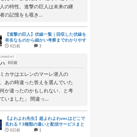
人の特性。進撃の巨人は未来の継
者の記憶をも覗き...
【進撃の巨人】伏線一覧｜回収した伏線を
有名なものから細かい考察までわかりやす
く解説【ネタバレ注意】
6日前
3
ィハ
6日前
ミカサはエレンのマーレ潜入の
、あの時違った答えを選んでいた
何か違ったのかもしれない、と考
ていました」 間違っ...
【よわよわ先生】超よわよわver.はどこで
見れる？3種類の違いと配信サービスまと
め
6日前
1