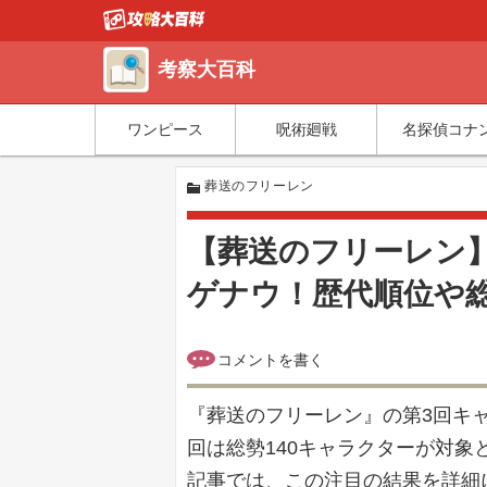
考察大百科
ワンピース
呪術廻戦
名探偵コナ
葬送のフリーレン
【葬送のフリーレン】
ゲナウ！歴代順位や
『葬送のフリーレン』の第3回キ
回は総勢140キャラクターが対
記事では、この注目の結果を詳細