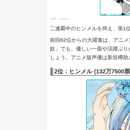
出典：
x.com
二連覇中のヒンメルを抑え、第1
前回62位からの大躍進は、アニ
奴」でも、優しい一面や活躍ぶり
しょう。アニメ版声優は新垣樽助
2位：ヒンメル (
132万7500票