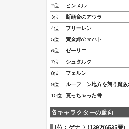
2位
ヒンメル
3位
断頭台のアウラ
4位
フリーレン
5位
黄金郷のマハト
6位
ゼーリエ
7位
シュタルク
8位
フェルン
9位
ルーフェン地方を襲う魔族
10位
買っちゃった骨
各キャラクターの動向
1位：ゲナウ (
139万6535票
)