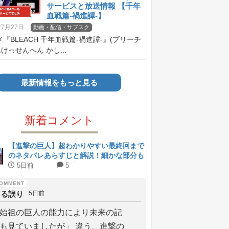
サービスと放送情報 【千年
血戦篇-禍進譚-】
年7月27日
動画・配信・サブスク
メ『BLEACH 千年血戦篇-禍進譚-』(ブリーチ
けっせんへん かし...
最新情報をもっと見る
新着コメント
【進撃の巨人】超わかりやすい最終回まで
のネタバレあらすじと解説！細かな部分も
解説【ネタバレ注意】
5日前
5
よる誤り
5日前
始祖の巨人の能力により未来の記
も見ていましたが」 違う、進撃の