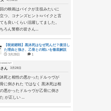
メス
回の映画はバイクが主役みたいに
立つ、コナンズヒント=バイクと言
ても良いくらい活躍してました。
ちろん警察の皆さん...
【呪術廻戦】黒沐死はなぜ死んだ？復活し
た理由と強さ、乙骨との戦いを徹底解説
【ネタバレ注意】
3月28日
1
しさん
3月28日
沐死と相性の悪かったドルゥヴが
骨に倒された ではなく 黒沐死は相
の悪かったドルゥヴが乙骨に倒さ
た が正しい ...