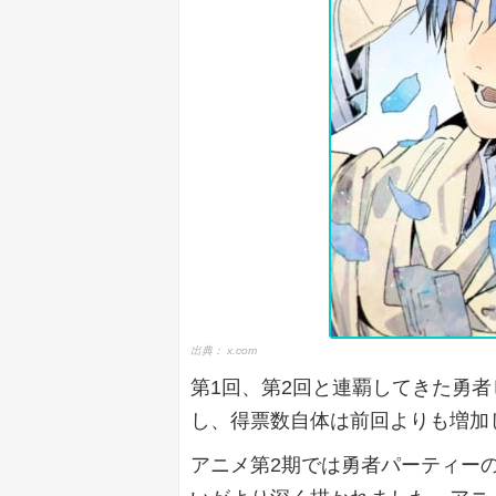
出典：
x.com
第1回、第2回と連覇してきた勇
し、得票数自体は前回よりも増加
アニメ第2期では勇者パーティー