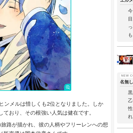
エル
今
目
っ
も
名無
黒
乙
者ヒンメルは惜しくも2位となりました。しか
性
しており、その根強い人気は健在です。
れ
の旅路が描かれ、彼の人柄やフリーレンへの想