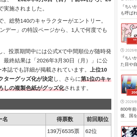
『ちい
で実施されました。
も呼ばれ
で、総勢140のキャラクターがエントリー。
サンデー」の特設ページから、1人で何度でも
に達し、投票期間中には公式Xで中間順位が随時発
2026
『ちい
最終結果は「2026年3月30日（月）」に公
た目や自
ー本誌でも詳細が掲載されています。
上位10
クターグッズ化が決定
し、さらに
第1位のキャ
ろしの複製色紙がグッズ化
されます。
2026
800年
後、国を
ー名
得票数
前回順位
139万6535票
62位