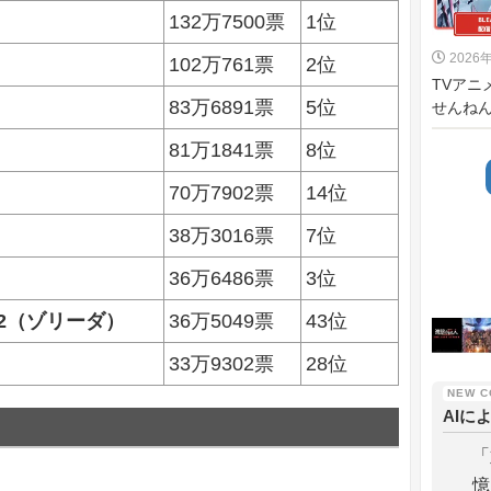
132万7500票
1位
2026
102万761票
2位
TVアニ
83万6891票
5位
せんねん
81万1841票
8位
70万7902票
14位
38万3016票
7位
36万6486票
3位
2（ゾリーダ）
36万5049票
43位
33万9302票
28位
AIに
「
憶