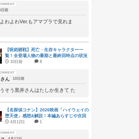
6日前
よわよわVer.もアマプラで見れま
【呪術廻戦】死亡・生存キャラクター一
覧！全登場人物の最期と最終回時点の状況
をまとめて解説【ネタバレ注意】
10日前
8
しさん
10日前
うそう黒井さんはたしか生きて た
【名探偵コナン】2026映画「ハイウェイの
堕天使」感想&解説！本編あらすじや次回
予告の考察まとめ【ネタバレ注意】
4月12日
1
4月12日