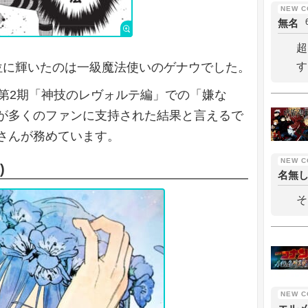
無名
超
位に輝いたのは一級魔法使いのゲナウでした。
す
メ第2期「神技のレヴォルテ編」での「嫌な
が多くのファンに支持された結果と言えるで
さんが務めています。
)
名無
そ