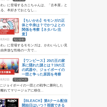
かわ』に登場するカニちゃんは、「古本屋」と
る、本好きでおとなし...
【ちいかわ】モモンガの正
体と中身は？でかつよとの
関係を考察【ネタバレ注
意】
年8月4日
ちいかわ
かわ』に登場するモモンガは、かわいらしい見
由奔放な性格の一方で...
【ワンピース】20の王の家
系に隠れた謎とは？19の王
の武器や、ジョイボーイの
一団と争った原因を考察
【ネタバレ注意】
年8月2日
ワンピース
前にジョイボーイの一団との戦争に勝利した
離れてマリージョアに移住...
【BLEACH】第4クール配信
開始日はいつ？視聴できる