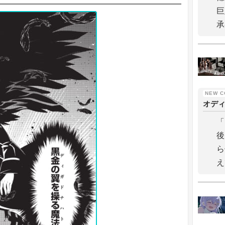
巨
承
オデ
「
後
ら
え