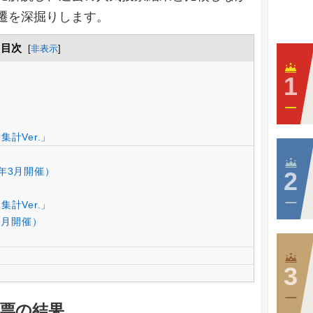
遷を深掘りします。
目次
[
非表示
]
計Ver.」
年3月開催）
計Ver.」
9月開催）
投票の結果