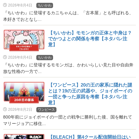
2026年8月4日
ちいかわ
『ちいかわ』に登場するカニちゃんは、「古本屋」とも呼ばれる、
本好きでおとなし...
【ちいかわ】モモンガの正体と中身は？
でかつよとの関係を考察【ネタバレ注
意】
2026年8月4日
ちいかわ
『ちいかわ』に登場するモモンガは、かわいらしい見た目や自由奔
放な性格の一方で...
【ワンピース】20の王の家系に隠れた謎
とは？19の王の武器や、ジョイボーイの
一団と争った原因を考察【ネタバレ注
意】
2026年8月2日
ワンピース
800年前にジョイボーイの一団との戦争に勝利した後、国を離れて
マリージョアに移住...
【BLEACH】第4クール配信開始日はい