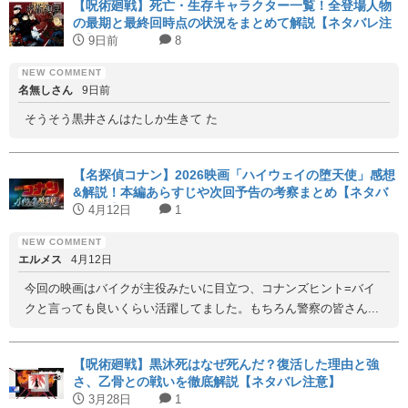
【呪術廻戦】死亡・生存キャラクター一覧！全登場人物
の最期と最終回時点の状況をまとめて解説【ネタバレ注
意】
9日前
8
名無しさん
9日前
そうそう黒井さんはたしか生きて た
【名探偵コナン】2026映画「ハイウェイの堕天使」感想
&解説！本編あらすじや次回予告の考察まとめ【ネタバ
レ注意】
4月12日
1
エルメス
4月12日
今回の映画はバイクが主役みたいに目立つ、コナンズヒント=バイ
クと言っても良いくらい活躍してました。もちろん警察の皆さん...
【呪術廻戦】黒沐死はなぜ死んだ？復活した理由と強
さ、乙骨との戦いを徹底解説【ネタバレ注意】
3月28日
1