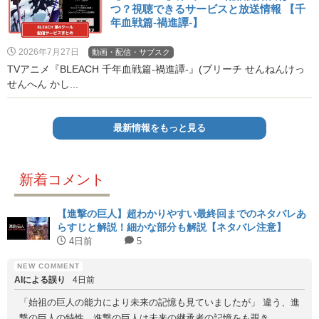
つ？視聴できるサービスと放送情報 【千
年血戦篇-禍進譚-】
2026年7月27日
動画・配信・サブスク
TVアニメ『BLEACH 千年血戦篇-禍進譚-』(ブリーチ せんねんけっ
せんへん かし...
最新情報をもっと見る
新着コメント
【進撃の巨人】超わかりやすい最終回までのネタバレあ
らすじと解説！細かな部分も解説【ネタバレ注意】
4日前
5
AIによる誤り
4日前
「始祖の巨人の能力により未来の記憶も見ていましたが」 違う、進
撃の巨人の特性。進撃の巨人は未来の継承者の記憶をも覗き...