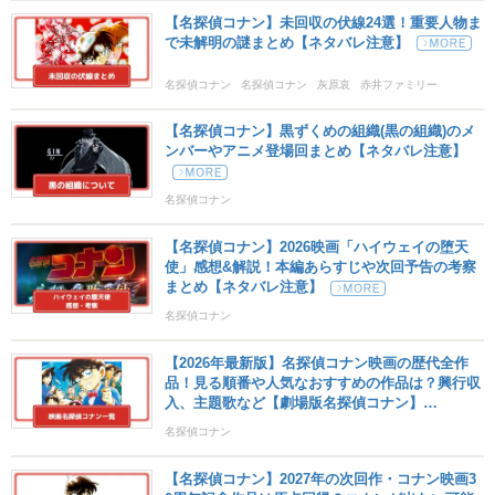
【名探偵コナン】未回収の伏線24選！重要人物ま
で未解明の謎まとめ【ネタバレ注意】
名探偵コナン
名探偵コナン
灰原哀
赤井ファミリー
黒ずくめの組織
【名探偵コナン】黒ずくめの組織(黒の組織)のメ
ンバーやアニメ登場回まとめ【ネタバレ注意】
名探偵コナン
【名探偵コナン】2026映画「ハイウェイの堕天
使」感想&解説！本編あらすじや次回予告の考察
まとめ【ネタバレ注意】
名探偵コナン
【2026年最新版】名探偵コナン映画の歴代全作
品！見る順番や人気なおすすめの作品は？興行収
入、主題歌など【劇場版名探偵コナン】
名探偵コナン
【名探偵コナン】2027年の次回作・コナン映画3