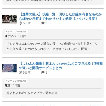
【進撃の巨人】伏線一覧｜回収した伏線を有名なものか
ら細かい考察までわかりやすく解説【ネタバレ注意】
5日前
3
オディハ
5日前
「ミカサはエレンのマーレ潜入の後、あの時違った答えを選んでい
たら何か違ったのかもしれない、と考えていました」 間違っ...
【よわよわ先生】超よわよわver.はどこで見れる？3種類
の違いと配信サービスまとめ
5日前
1
無名
5日前
超よわよわVer.もアマプラで見れます