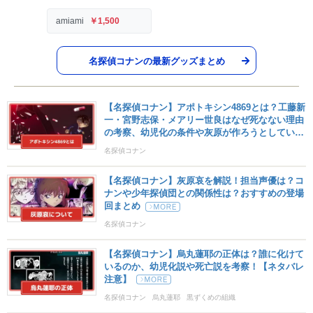
amiami
￥1,500
名探偵コナンの最新グッズまとめ
【名探偵コナン】アポトキシン4869とは？工藤新
一・宮野志保・メアリー世良はなぜ死なない理由
の考察、幼児化の条件や灰原が作ろうとしていた
薬についても解説【ネタバレ注意】
名探偵コナン
【名探偵コナン】灰原哀を解説！担当声優は？コ
ナンや少年探偵団との関係性は？おすすめの登場
回まとめ
名探偵コナン
【名探偵コナン】烏丸蓮耶の正体は？誰に化けて
いるのか、幼児化説や死亡説を考察！【ネタバレ
注意】
名探偵コナン
烏丸蓮耶
黒ずくめの組織