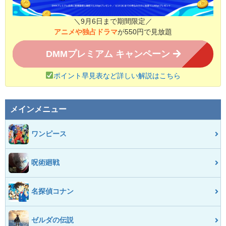
＼9月6日まで期間限定／
アニメや独占ドラマ
が550円で見放題
DMMプレミアム キャンペーン
ポイント早見表など詳しい解説はこちら
メインメニュー
ワンピース
呪術廻戦
名探偵コナン
ゼルダの伝説