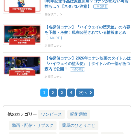
0周年記念作品は原点回帰？コナンが出ない可能
性も…？【ネタバレ注意】
名探偵コナン
【名探偵コナン】『ハイウェイの堕天使』の内容
を予想・考察！現在公開されている情報まとめ
名探偵コナン
【名探偵コナン】2026年コナン映画のタイトルは
『ハイウェイの堕天使』｜タイトルの一部があつ
森内で公開！
名探偵コナン
1
2
3
4
次へ
他のカテゴリー
ワンピース
呪術廻戦
動画・配信・サブスク
薬屋のひとりごと