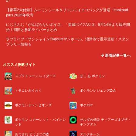
め
【豪華2大付録】ムーミンシール＆リトルミイエコバッグが登場！cookpad
plus 2026年秋号
にじさんじ「がんばらないボイス」「束縛ボイスVol.2」8月14日より販売開
始！期間と参加ライバーまとめ
ラブライブ！サンシャイン!!Aqoursマンホール、沼津市で展示更新！スタン
プラリー情報も
新着記事一覧へ
オススメ攻略サイト
スプラトゥーン レイダース
ぽこ あ ポケモン
トモコレわくわく
ポケモンレジェンズZ-A
ポケモンチャンピオンズ
ポケポケ
ポケモン スカーレット・バイオレ
ゼルダの伝説 ティアーズオブザ・
ット
キングダム
あつまれ どうぶつの森
デルタルーン