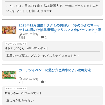
こんにちは。日本の友達！ 私は韓国人で、一緒にゲームを楽しみた
いです よろしくお願いします!!★
2025年12月開催！タクミの挑戦状！(冬の小さなマーケ
ット/31日のそば屋/豪華なクリスマス会)パーフェクト家
具と代用家具を紹介！【ハッピーホームアカデミー】
2025年12月
12日
1
オトナッツくん
2025年12月12日
31日のそば屋は、どんぐりのイスもナイス出ました！
ガーデンイベントの遊び方と効率のよい攻略方法
2025年12月
9日
1
名無しさん
2025年12月9日
逃し方がわからない