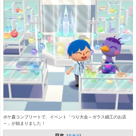
ポケ森コンプリートで、イベント「
つり大会～ガラス細工のお店
～
」が始まりました！
目次
[
非表示
]