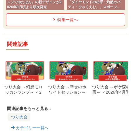
ンジでゆたぽん』の新デザインが2
「ダイヤモンドの功罪・灼熱カバ
026年9月頃より順次発売
ディ・ひゃくえむ。」スポーツコ
ミック
特集一覧へ
関連記事
つり大会 ～幻想モロ
つり大会 ～幸せのホ
つり大会 ～ポケ森学
ッカンランプ～ ＜2
ワイトセッション～
園～ ＜2026年4月開
026年7月開催＞
＜2026年6月開催＞
催＞
関連記事をもっと見る：
つり大会
カテゴリー一覧へ