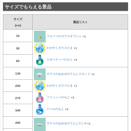
サイズでもらえる景品
サイズ
賞品リスト
(cm)
10
フルーツのガラスオブジェ
×1
かがやくガラスだま
×1
30
スポーティーのもと
×3
60
130
ガラスのおみせのてんじスタンド
×1
かがやくガラスだま
×1
200
ファンシーのもと
×3
270
クールのもと
×3
340
440
ガラスのおみせのてんじだいA
×1