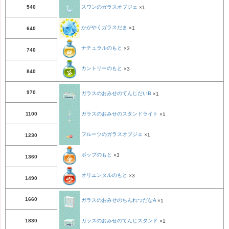
540
スワンのガラスオブジェ
×1
かがやくガラスだま
×1
640
ナチュラルのもと
×3
740
カントリーのもと
×3
840
970
ガラスのおみせのてんじだいB
×1
1100
ガラスのおみせのスタンドライト
×1
フルーツのガラスオブジェ
×1
1230
ポップのもと
×3
1360
オリエンタルのもと
×3
1490
1660
ガラスのおみせのちんれつだなA
×1
1830
ガラスのおみせのてんじスタンド
×1