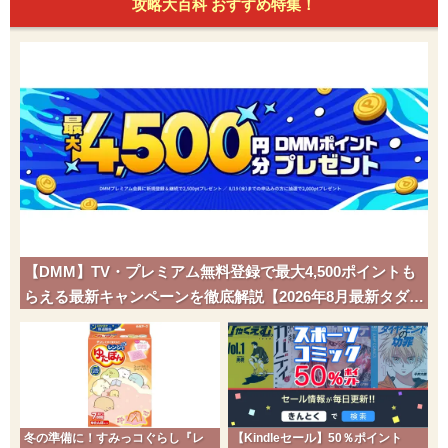
攻略大百科 おすすめ特集！
【DMM】TV・プレミアム無料登録で最大4,500ポイントも
らえる最新キャンペーンを徹底解説【2026年8月最新タダポ
チ】
冬の準備に！すみっコぐらし『レ
【Kindleセール】50％ポイント