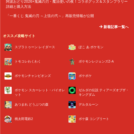
阿波おどり2026×鬼滅の刃・魔法使いの夜！コラボグッズ＆スタンプラリー
詳細と購入方法
「一番くじ 鬼滅の刃 ～上弦の弐～」再販売情報が公開
新着記事一覧へ
オススメ攻略サイト
スプラトゥーン レイダース
ぽこ あ ポケモン
トモコレわくわく
ポケモンレジェンズZ-A
ポケモンチャンピオンズ
ポケポケ
ポケモン スカーレット・バイオレ
ゼルダの伝説 ティアーズオブザ・
ット
キングダム
あつまれ どうぶつの森
デルタルーン
桃太郎電鉄2
ポケ森 コンプリート