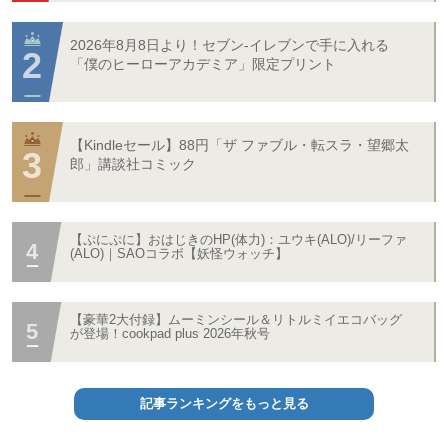
2026年8月8日より！セブン‐イレブンで手に入れる
「僕のヒーローアカデミア」限定プリント
【Kindleセール】88円「ザ ファブル・転スラ・望郷太
郎」講談社コミック
【ぷにぷに】おはじきのHP(体力)：ユウキ(ALO)/リーファ
(ALO)｜SAOコラボ【妖怪ウォッチ】
【豪華2大付録】ムーミンシール＆リトルミイエコバッグ
が登場！cookpad plus 2026年秋号
記事ランキングをもっと見る