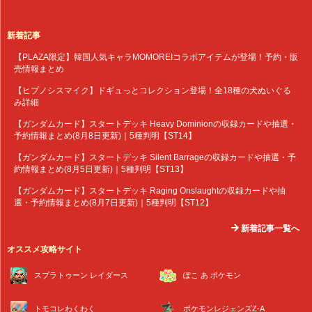
新着記事
【PLAZA限定】韓国人気キャラMOMOREIコラボアイテムが登場！予約・販
売情報まとめ
【ヒプノシスマイク】ドギュっとコレクション登場！全18種の犬ぬいぐる
み詳細
【ガンダムカード】スタートデッキ Heavy Dominionの収録カードや抽選・
予約情報まとめ(8月8日更新)｜5種判明【ST14】
【ガンダムカード】スタートデッキ Silent Barrageの収録カードや抽選・予
約情報まとめ(8月5日更新)｜5種判明【ST13】
【ガンダムカード】スタートデッキ Raging Onslaughtの収録カードや抽
選・予約情報まとめ(8月7日更新)｜5種判明【ST12】
新着記事一覧へ
オススメ攻略サイト
スプラトゥーン レイダース
ぽこ あ ポケモン
トモコレわくわく
ポケモンレジェンズZ-A