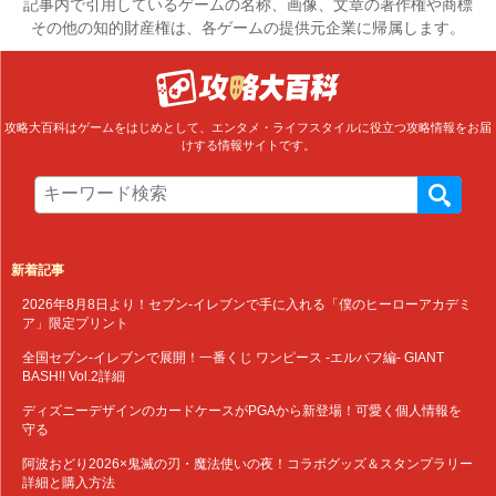
記事内で引用しているゲームの名称、画像、文章の著作権や商標
その他の知的財産権は、各ゲームの提供元企業に帰属します。
攻略大百科はゲームをはじめとして、エンタメ・ライフスタイルに役立つ攻略情報をお届
けする情報サイトです。
新着記事
2026年8月8日より！セブン‐イレブンで手に入れる「僕のヒーローアカデミ
ア」限定プリント
全国セブン‐イレブンで展開！一番くじ ワンピース -エルバフ編- GIANT
BASH!! Vol.2詳細
ディズニーデザインのカードケースがPGAから新登場！可愛く個人情報を
守る
阿波おどり2026×鬼滅の刃・魔法使いの夜！コラボグッズ＆スタンプラリー
詳細と購入方法