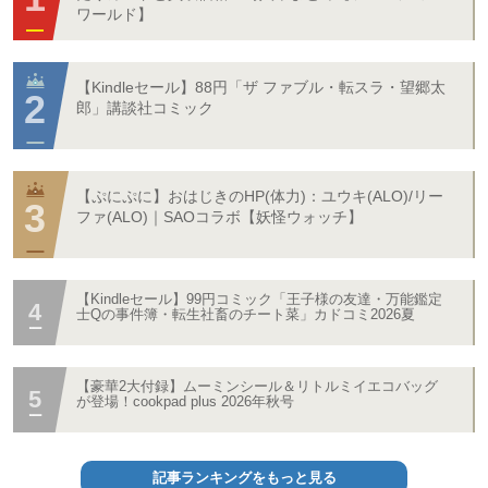
ワールド】
【Kindleセール】88円「ザ ファブル・転スラ・望郷太
郎」講談社コミック
【ぷにぷに】おはじきのHP(体力)：ユウキ(ALO)/リー
ファ(ALO)｜SAOコラボ【妖怪ウォッチ】
【Kindleセール】99円コミック「王子様の友達・万能鑑定
士Qの事件簿・転生社畜のチート菜」カドコミ2026夏
【豪華2大付録】ムーミンシール＆リトルミイエコバッグ
が登場！cookpad plus 2026年秋号
記事ランキングをもっと見る