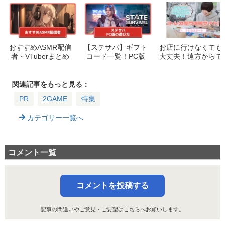
おすすめASMR配信
【ステサバ】ギフト
お店に行けなくても
者・VTuberまとめ
コード一覧！PC版
大丈夫！遠方からで
で遊ぶ方法、スマホ
もトレカが買えるト
版との違いや【ステ
レカ通販サイト「ト
ート・オブ・サバイ
レカスタート」
関連記事をもっと見る：
バル】
PR
2GAME
特集
カテゴリー一覧へ
コメント一覧
コメントを投稿する
記事の間違いやご意見・ご要望は
こちら
へお願いします。