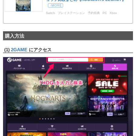
Switch
プレイステーション
予約特典
PC
Xbox
HOGWARTS・LEGACY
ホグワーツレガシー
購入方法
(1)
2GAME
にアクセス