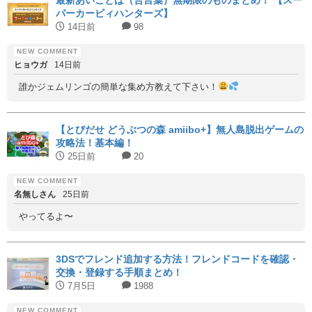
パーカービィハンターズ】
14日前
98
ヒョウガ
14日前
誰かジェムリンゴの簡単な集め方教えて下さい！
【とびだせ どうぶつの森 amiibo+】無人島脱出ゲームの
攻略法！基本編！
25日前
20
名無しさん
25日前
やってるよ〜
3DSでフレンド追加する方法！フレンドコードを確認・
交換・登録する手順まとめ！
7月5日
1988