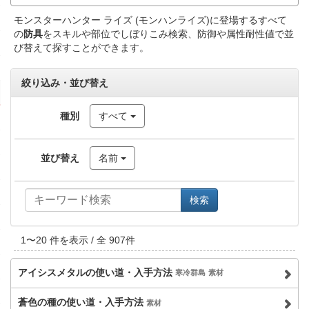
モンスターハンター ライズ (モンハンライズ)に登場するすべて
の
防具
をスキルや部位でしぼりこみ検索、防御や属性耐性値で並
び替えて探すことができます。
絞り込み・並び替え
種別
すべて
並び替え
名前
検索
1
〜
20
件を表示 / 全
907
件
アイシスメタルの使い道・入手方法
寒冷群島
素材
蒼色の種の使い道・入手方法
素材