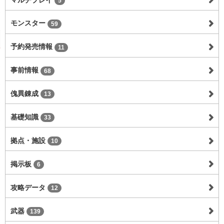
5
モンスター
59
予約発売情報
11
事前情報
68
傀異錬成
13
基礎知識
33
拠点・施設
10
掲示板
6
攻略データ
12
武器
139