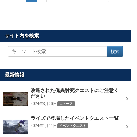
サイト内を検索
サ
検索
イ
ト
内
を
最新情報
検
索
改造された傀異討究クエストにご注意く
ださい
2024年3月26日
ニュース
ライズで登場したイベントクエスト一覧
2024年1月11日
イベントクエスト