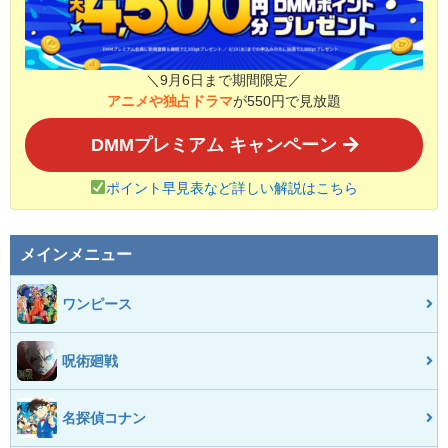
＼9月6日まで期間限定／
アニメや独占ドラマ
が550円で見放題
DMMプレミアム キャンペーン
ポイント早見表など詳しい解説はこちら
メインメニュー
ワンピース
呪術廻戦
名探偵コナン