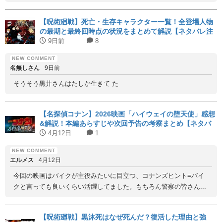
【呪術廻戦】死亡・生存キャラクター一覧！全登場人物
の最期と最終回時点の状況をまとめて解説【ネタバレ注
意】
9日前
8
名無しさん
9日前
そうそう黒井さんはたしか生きて た
【名探偵コナン】2026映画「ハイウェイの堕天使」感想
&解説！本編あらすじや次回予告の考察まとめ【ネタバ
レ注意】
4月12日
1
エルメス
4月12日
今回の映画はバイクが主役みたいに目立つ、コナンズヒント=バイ
クと言っても良いくらい活躍してました。もちろん警察の皆さん...
【呪術廻戦】黒沐死はなぜ死んだ？復活した理由と強