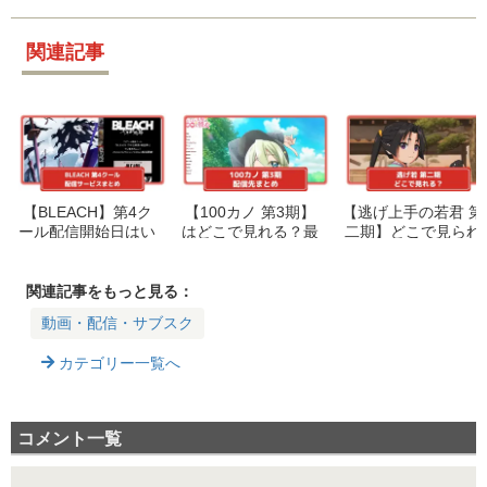
関連記事
【BLEACH】第4ク
【100カノ 第3期】
【逃げ上手の若君 第
ール配信開始日はい
はどこで見れる？最
二期】どこで見られ
つ？視聴できるサー
速・無料・見放題・
る？Prime Video最
ビスと放送情報 【千
都度課金を比較【君
速配信と全サービス
年血戦篇-禍進譚-】
のことが大大大大大
一覧
関連記事をもっと見る：
好きな100人の彼
動画・配信・サブスク
女】
カテゴリー一覧へ
コメント一覧