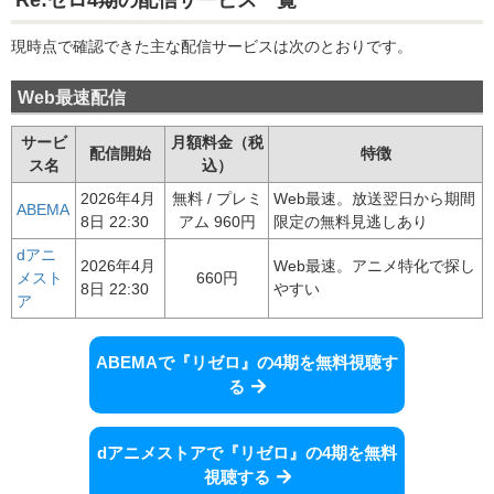
現時点で確認できた主な配信サービスは次のとおりです。
Web最速配信
サービ
月額料金（税
配信開始
特徴
ス名
込）
2026年4月
無料 / プレミ
Web最速。放送翌日から期間
ABEMA
8日 22:30
アム 960円
限定の無料見逃しあり
dアニ
2026年4月
Web最速。アニメ特化で探し
メスト
660円
8日 22:30
やすい
ア
ABEMAで『リゼロ』の4期を無料視聴す
る
dアニメストアで『リゼロ』の4期を無料
視聴する