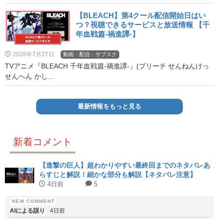
【BLEACH】第4クール配信開始日はい
つ？視聴できるサービスと放送情報 【千
年血戦篇-禍進譚-】
2026年7月27日
動画・配信・サブスク
TVアニメ『BLEACH 千年血戦篇-禍進譚-』(ブリーチ せんねんけっ
せんへん かし...
最新情報をもっと見る
新着コメント
【進撃の巨人】超わかりやすい最終回までのネタバレあ
らすじと解説！細かな部分も解説【ネタバレ注意】
4日前
5
AIによる誤り
4日前