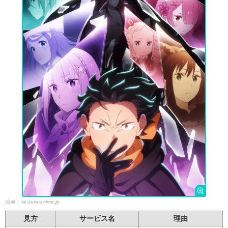
出典：
re-zero-anime.jp
見方
サービス名
理由