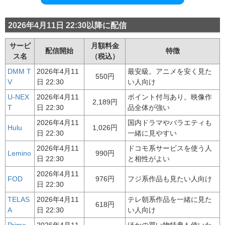
2026年4月11日 22:30以降に配信
サービ
月額料金
配信開始
特徴
ス名
（税込）
DMM T
2026年4月11
最安級。アニメを安く見た
550円
V
日 22:30
い人向け
U-NEX
2026年4月11
ポイント付与あり。映像作
2,189円
T
日 22:30
品全体が強い
2026年4月11
国内ドラマやバラエティも
Hulu
1,026円
日 22:30
一緒に見やすい
2026年4月11
ドコモ系サービスを使う人
Lemino
990円
日 22:30
と相性がよい
2026年4月11
FOD
976円
フジ系作品も見たい人向け
日 22:30
TELAS
2026年4月11
テレ朝系作品を一緒に見た
618円
A
日 22:30
い人向け
Prime
2026年4月11
ほかの買い物特典も使いた