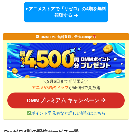
dアニメストアで『リゼロ』の4期を無料
視聴する
DMM TVに無料登録で最大4500pt
＼9月6日まで期間限定／
アニメや独占ドラマ
が550円で見放題
DMMプレミアム キャンペーン
ポイント早見表など詳しい解説はこちら
Re:ゼロ4期の配信サービス一覧