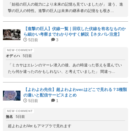
「始祖の巨人の能力により未来の記憶も見ていましたが」 違う、進
撃の巨人の特性。進撃の巨人は未来の継承者の記憶をも覗き...
【進撃の巨人】伏線一覧｜回収した伏線を有名なものか
ら細かい考察までわかりやすく解説【ネタバレ注意】
5日前
3
オディハ
5日前
「ミカサはエレンのマーレ潜入の後、あの時違った答えを選んでい
たら何か違ったのかもしれない、と考えていました」 間違っ...
【よわよわ先生】超よわよわver.はどこで見れる？3種類
の違いと配信サービスまとめ
5日前
1
無名
5日前
超よわよわVer.もアマプラで見れます