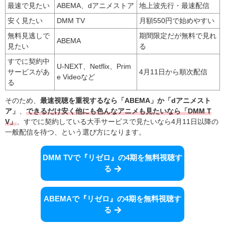
最速で見たい
ABEMA、dアニメストア
地上波先行・最速配信
安く見たい
DMM TV
月額550円で始めやすい
無料見逃しで
期間限定だが無料で見れ
ABEMA
見たい
る
すでに契約中
U-NEXT、Netflix、Prim
サービスがあ
4月11日から順次配信
e Videoなど
る
そのため、
最速視聴を重視するなら「ABEMA」か「dアニメスト
ア」
、
できるだけ安く他にも色んなアニメも見たいなら「DMM T
V」
、すでに契約している大手サービスで見たいなら4月11日以降の
一般配信を待つ、という選び方になります。
DMM TVで『リゼロ』の4期を無料視聴す
る
ABEMAで『リゼロ』の4期を無料視聴す
る