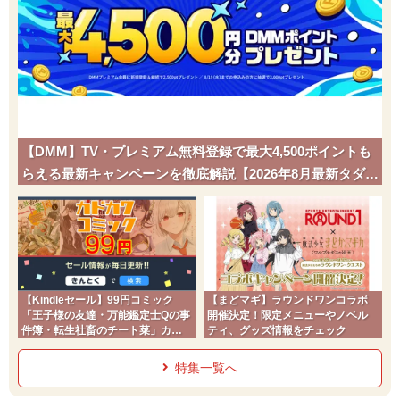
【DMM】TV・プレミアム無料登録で最大4,500ポイントも
らえる最新キャンペーンを徹底解説【2026年8月最新タダポ
チ】
【Kindleセール】99円コミック
【まどマギ】ラウンドワンコラボ
「王子様の友達・万能鑑定士Qの事
開催決定！限定メニューやノベル
件簿・転生社畜のチート菜」カド
ティ、グッズ情報をチェック
コミ2026夏
特集一覧へ