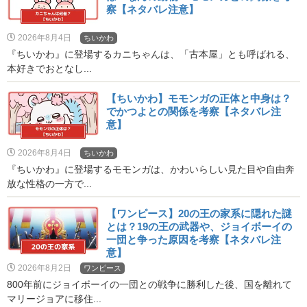
察【ネタバレ注意】
2026年8月4日
ちいかわ
『ちいかわ』に登場するカニちゃんは、「古本屋」とも呼ばれる、
本好きでおとなし...
【ちいかわ】モモンガの正体と中身は？
でかつよとの関係を考察【ネタバレ注
意】
2026年8月4日
ちいかわ
『ちいかわ』に登場するモモンガは、かわいらしい見た目や自由奔
放な性格の一方で...
【ワンピース】20の王の家系に隠れた謎
とは？19の王の武器や、ジョイボーイの
一団と争った原因を考察【ネタバレ注
意】
2026年8月2日
ワンピース
800年前にジョイボーイの一団との戦争に勝利した後、国を離れて
マリージョアに移住...