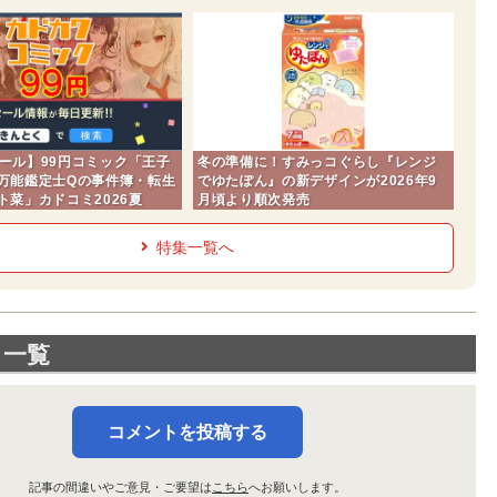
eセール】99円コミック「王子
冬の準備に！すみっコぐらし『レンジ
万能鑑定士Qの事件簿・転生
でゆたぽん』の新デザインが2026年9
ト菜」カドコミ2026夏
月頃より順次発売
特集一覧へ
ト一覧
コメントを投稿する
記事の間違いやご意見・ご要望は
こちら
へお願いします。