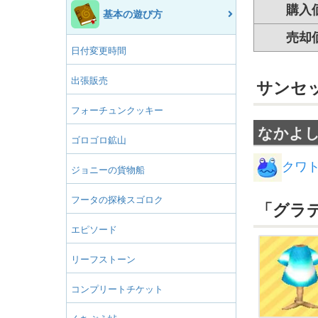
購入
基本の遊び方
売却
日付変更時間
出張販売
サンセ
フォーチュンクッキー
なかよ
ゴロゴロ鉱山
クワ
ジョニーの貨物船
フータの探検スゴロク
「グラ
エピソード
リーフストーン
コンプリートチケット