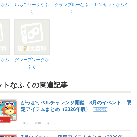
イなふ
いちごソーダなふ
グランブルーなふ
サンセットなふく
く
く
ダなふ
グレープソーダな
ふく
ットなふくの
関連記事
がっぽりベルチャレンジ開催！8月のイベント・限
定アイテムまとめ（2026年版）
家具
衣服
イベント