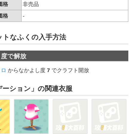
価格
非売品
価格
-
ットなふくの
入手方法
し度で解放
トロ
からなかよし度
7
でクラフト開放
デーション」の関連衣服