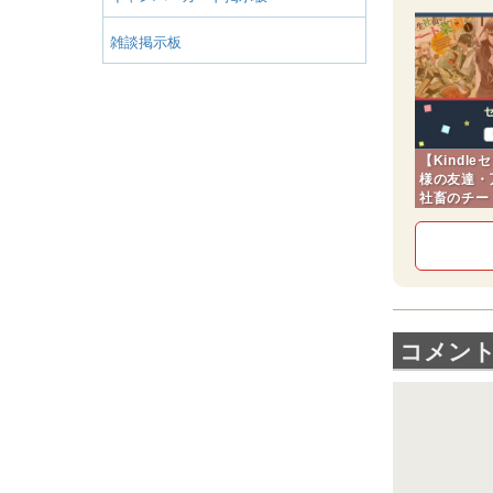
雑談掲示板
【Kindl
様の友達・
社畜のチー
コメン