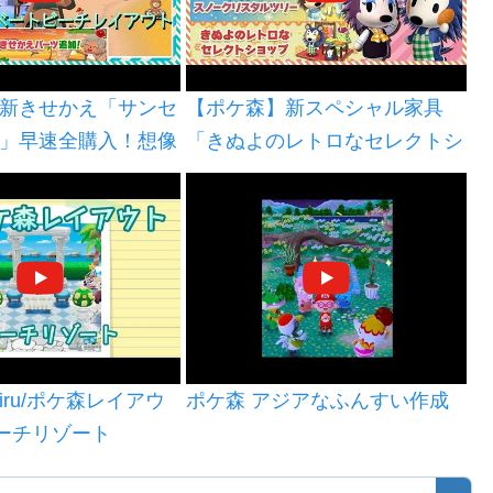
新きせかえ「サンセ
【ポケ森】新スペシャル家具
」早速全購入！想像
「きぬよのレトロなセレクトシ
リティに感激！サン
ョップ」登場！3姉妹がついに
ーのアイテムも使っ
再会！？
場レイアウト
ru/ポケ森レイアウ
ポケ森 アジアなふんすい作成
ビーチリゾート