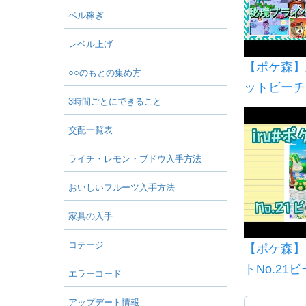
ベル稼ぎ
レベル上げ
【ポケ森】
○○のもとの集め方
ットビーチ
3時間ごとにできること
以上のクオ
トスクッキ
交配一覧表
てキャンプ
ライチ・レモン・ブドウ入手方法
おいしいフルーツ入手方法
家具の入手
コテージ
【ポケ森】i
トNo.21
エラーコード
アップデート情報