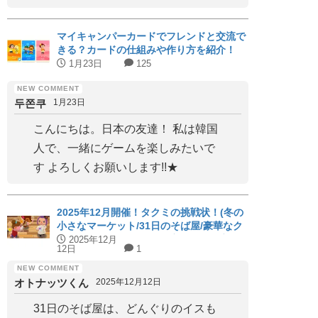
マイキャンパーカードでフレンドと交流で
きる？カードの仕組みや作り方を紹介！
1月23日
125
두쫀쿠
1月23日
こんにちは。日本の友達！ 私は韓国
人で、一緒にゲームを楽しみたいで
す よろしくお願いします!!★
2025年12月開催！タクミの挑戦状！(冬の
小さなマーケット/31日のそば屋/豪華なク
リスマス会)パーフェクト家具と代用家具
2025年12月
12日
1
を紹介！【ハッピーホームアカデミー】
オトナッツくん
2025年12月12日
31日のそば屋は、どんぐりのイスも