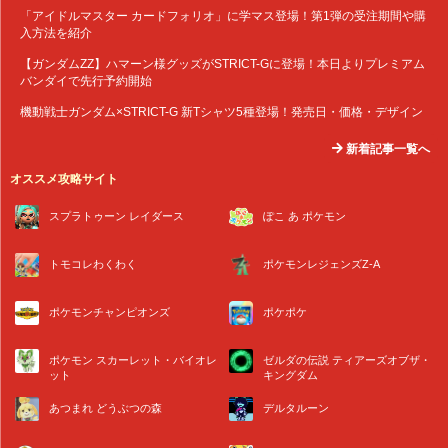
「アイドルマスター カードフォリオ」に学マス登場！第1弾の受注期間や購
入方法を紹介
【ガンダムZZ】ハマーン様グッズがSTRICT-Gに登場！本日よりプレミアム
バンダイで先行予約開始
機動戦士ガンダム×STRICT-G 新Tシャツ5種登場！発売日・価格・デザイン
新着記事一覧へ
オススメ攻略サイト
スプラトゥーン レイダース
ぽこ あ ポケモン
トモコレわくわく
ポケモンレジェンズZ-A
ポケモンチャンピオンズ
ポケポケ
ポケモン スカーレット・バイオレ
ゼルダの伝説 ティアーズオブザ・
ット
キングダム
あつまれ どうぶつの森
デルタルーン