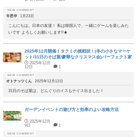
두쫀쿠
1月23日
こんにちは。日本の友達！ 私は韓国人で、一緒にゲームを楽しみた
いです よろしくお願いします!!★
2025年12月開催！タクミの挑戦状！(冬の小さなマーケ
ット/31日のそば屋/豪華なクリスマス会)パーフェクト家
具と代用家具を紹介！【ハッピーホームアカデミー】
2025年12月
12日
1
オトナッツくん
2025年12月12日
31日のそば屋は、どんぐりのイスもナイス出ました！
ガーデンイベントの遊び方と効率のよい攻略方法
2025年12月
9日
1