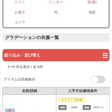
どうぐ
クッキー
花(種)
お菓子
島
地図
エリア
グラデーションの衣服一覧
絞り込み・並び替え
1
〜
6
件を表示 / 全
6
件
アイテムの詳細表示
名前/詳細
入手方法/解放条件
クラフトで作成
2時間
1350ベル
時間
価格