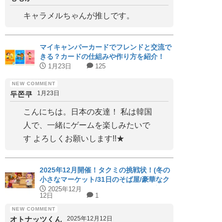
キャラメルちゃんが推しです。
マイキャンパーカードでフレンドと交流で
きる？カードの仕組みや作り方を紹介！
1月23日
125
두쫀쿠
1月23日
こんにちは。日本の友達！ 私は韓国
人で、一緒にゲームを楽しみたいで
す よろしくお願いします!!★
2025年12月開催！タクミの挑戦状！(冬の
小さなマーケット/31日のそば屋/豪華なク
リスマス会)パーフェクト家具と代用家具
2025年12月
12日
1
を紹介！【ハッピーホームアカデミー】
オトナッツくん
2025年12月12日