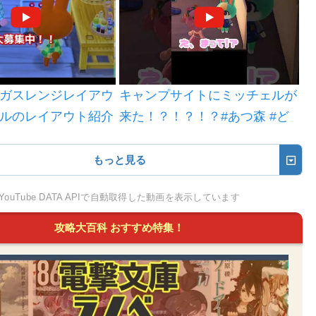
ガスレンジレイアウ
キャンプサイトにミッチェルが
ルのレイアウト紹介
来た！？！？！？#あつ森 #ど
うぶつの森 #あつまれどうぶつ
の森 #shortvideo #shorts #short
もっと見る
YouTube DATA APIで自動取得した動画を表示しています
攻略大百科 おすすめ特集！