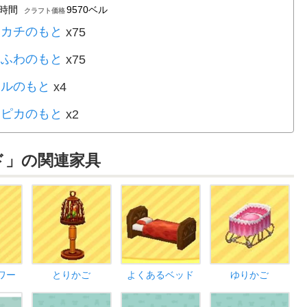
9時間
9570ベル
クラフト価格
チカチのもと
x75
わふわのもと
x75
ールのもと
x4
カピカのもと
x2
ド」の関連家具
ワー
とりかご
よくあるベッド
ゆりかご