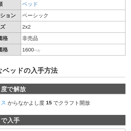
類
ベッド
ション
ベーシック
ズ
2x2
価格
非売品
価格
1600
ベル
なベッドの
入手方法
し度で解放
クス
からなかよし度
15
でクラフト開放
トで入手