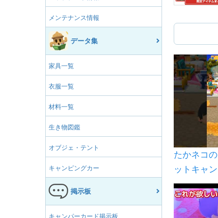
メンテナンス情報
データ集
家具一覧
衣服一覧
材料一覧
生き物図鑑
オブジェ・テント
たかネコの
キャンピングカー
ットキャン
６話 完成
掲示板
ント！
キャンパーカード掲示板