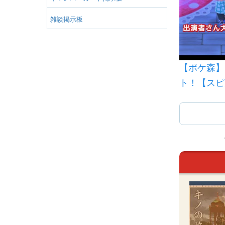
雑談掲示板
【ポケ森】
ト！【スピ
＃1】