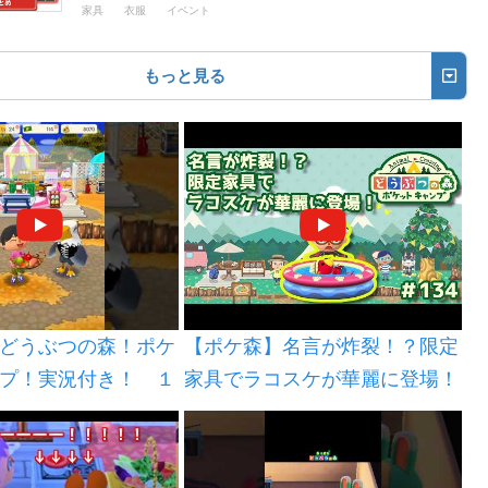
家具
衣服
イベント
もっと見る
どうぶつの森！ポケ
【ポケ森】名言が炸裂！？限定
プ！実況付き！ １
家具でラコスケが華麗に登場！
！スポーティーなテ
#134【どうぶつの森：ポケッ
トキャンプ】