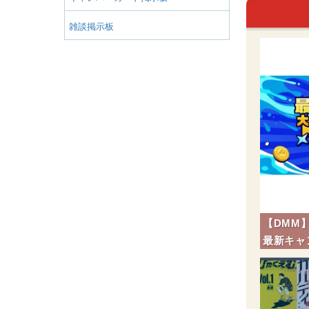
環境音 ]
雑談掲示板
【DMM
最新キャ