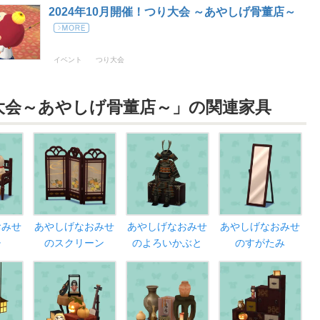
2024年10月開催！つり大会 ～あやしげ骨董店～
イベント
つり大会
大会～あやしげ骨董店～」の関連家具
おみせ
あやしげなおみせ
あやしげなおみせ
あやしげなおみせ
チ
のスクリーン
のよろいかぶと
のすがたみ