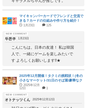
キャラメルちゃんが推しです。
マイキャンパーカードでフレンドと交流で
きる？カードの仕組みや作り方を紹介！
1月23日
125
두쫀쿠
1月23日
こんにちは。日本の友達！ 私は韓国
人で、一緒にゲームを楽しみたいで
す よろしくお願いします!!★
2025年12月開催！タクミの挑戦状！(冬の
小さなマーケット/31日のそば屋/豪華なク
リスマス会)パーフェクト家具と代用家具
2025年12月
12日
1
を紹介！【ハッピーホームアカデミー】
オトナッツくん
2025年12月12日