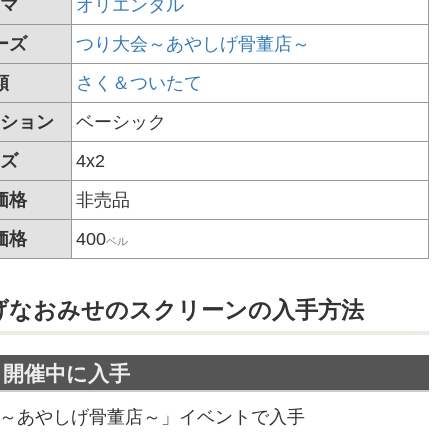
マ
オリエンタル
ーズ
つり大会～あやしげ骨董店～
類
さく＆ついたて
ション
ベーシック
ズ
4x2
価格
非売品
価格
400
ベル
げなおみせのスクリーンの
入手方法
ト開催中に入手
～あやしげ骨董店～」イベントで入手