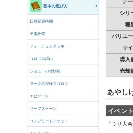
テー
基本の遊び方
シリ
日付変更時間
種
出張販売
バリエー
フォーチュンクッキー
サイ
ゴロゴロ鉱山
購入
売却
ジョニーの貨物船
フータの探検スゴロク
あやし
エピソード
リーフストーン
イベン
コンプリートチケット
「つり大会