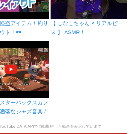
怪盗アイテム！釣り
【 しなこちゃん × リアルピー
ウト！🕶
ス 】 ASMR！
スターバックスカフ
洒落なジャズ音楽 /
ェアンビエント , c
YouTube DATA APIで自動取得した動画を表示しています
２hour [ 話し声 /