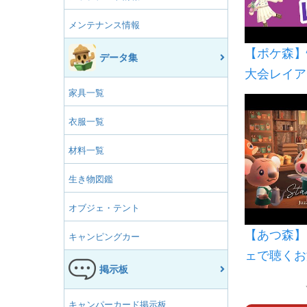
メンテナンス情報
【ポケ森】
データ集
大会レイア
家具一覧
衣服一覧
材料一覧
生き物図鑑
オブジェ・テント
【あつ森】
キャンピングカー
ェで聴くお
掲示板
BGM＋カフ
hill music
キャンパーカード掲示板