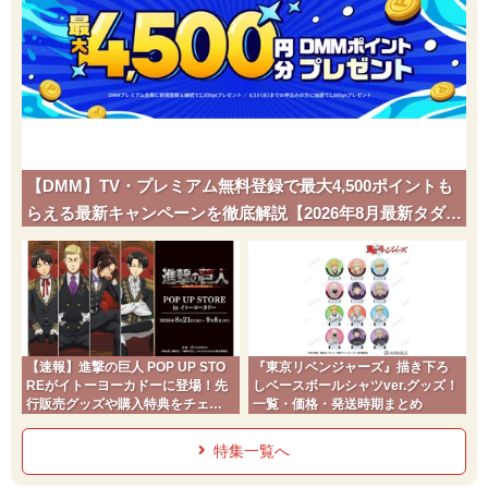
【DMM】TV・プレミアム無料登録で最大4,500ポイントも
らえる最新キャンペーンを徹底解説【2026年8月最新タダポ
チ】
【速報】進撃の巨人 POP UP STO
『東京リベンジャーズ』描き下ろ
REがイトーヨーカドーに登場！先
しベースボールシャツver.グッズ！
行販売グッズや購入特典をチェッ
一覧・価格・発送時期まとめ
ク
特集一覧へ