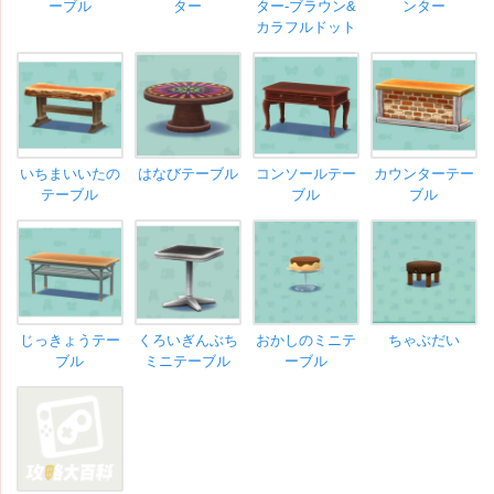
ーブル
ター
ター-ブラウン&
ンター
カラフルドット
いちまいいたの
はなびテーブル
コンソールテー
カウンターテー
テーブル
ブル
ブル
じっきょうテー
くろいぎんぶち
おかしのミニテ
ちゃぶだい
ブル
ミニテーブル
ーブル