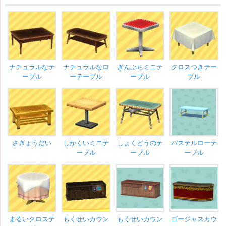
ナチュラルなテ
ナチュラルなロ
ぎんぶちミニテ
クロスつきテー
ーブル
ーテーブル
ーブル
ブル
さぎょうだい
しかくいミニテ
しょくどうのテ
パステルローテ
ーブル
ーブル
ーブル
まるいクロステ
もくせいカウン
もくせいカウン
ゴージャスカウ