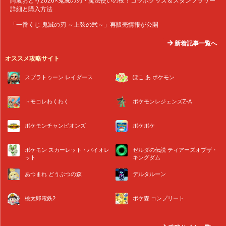
阿波おどり2026×鬼滅の刃・魔法使いの夜！コラボグッズ＆スタンプラリー
詳細と購入方法
「一番くじ 鬼滅の刃 ～上弦の弐～」再販売情報が公開
新着記事一覧へ
オススメ攻略サイト
スプラトゥーン レイダース
ぽこ あ ポケモン
トモコレわくわく
ポケモンレジェンズZ-A
ポケモンチャンピオンズ
ポケポケ
ポケモン スカーレット・バイオレ
ゼルダの伝説 ティアーズオブザ・
ット
キングダム
あつまれ どうぶつの森
デルタルーン
桃太郎電鉄2
ポケ森 コンプリート