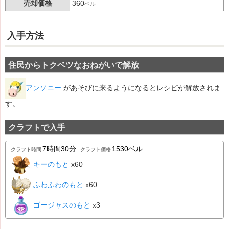
売却価格
360
ベル
入手方法
住民からトクベツなおねがいで解放
アンソニー
があそびに来るようになるとレシピが解放されま
す。
クラフトで入手
7時間30分
1530ベル
クラフト時間
クラフト価格
キーのもと
x60
ふわふわのもと
x60
ゴージャスのもと
x3