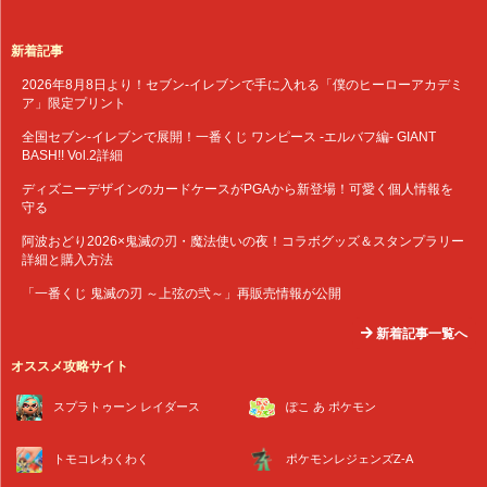
新着記事
2026年8月8日より！セブン‐イレブンで手に入れる「僕のヒーローアカデミ
ア」限定プリント
全国セブン‐イレブンで展開！一番くじ ワンピース -エルバフ編- GIANT
BASH!! Vol.2詳細
ディズニーデザインのカードケースがPGAから新登場！可愛く個人情報を
守る
阿波おどり2026×鬼滅の刃・魔法使いの夜！コラボグッズ＆スタンプラリー
詳細と購入方法
「一番くじ 鬼滅の刃 ～上弦の弐～」再販売情報が公開
新着記事一覧へ
オススメ攻略サイト
スプラトゥーン レイダース
ぽこ あ ポケモン
トモコレわくわく
ポケモンレジェンズZ-A