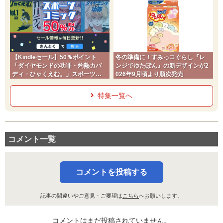
【Kindleセール】50％ポイント
冬の準備に！すみっコぐらし『レ
「ダイヤモンドの功罪・灼熱カバ
ンジでゆたぽん』の新デザインが2
ディ・ひゃくえむ。」スポーツコ
026年9月頃より順次発売
ミック
特集一覧へ
コメント一覧
コメントを投稿する
記事の間違いやご意見・ご要望は
こちら
へお願いします。
コメントはまだ投稿されていません。