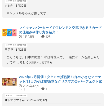
ももか
3月30日
キャラメルちゃんが推しです。
マイキャンパーカードでフレンドと交流できる？カード
の仕組みや作り方を紹介！
1月23日
125
두쫀쿠
1月23日
こんにちは。日本の友達！ 私は韓国人で、一緒にゲームを楽しみた
いです よろしくお願いします!!★
2025年12月開催！タクミの挑戦状！(冬の小さなマーケ
ット/31日のそば屋/豪華なクリスマス会)パーフェクト家
具と代用家具を紹介！【ハッピーホームアカデミー】
2025年12月
12日
1
オトナッツくん
2025年12月12日