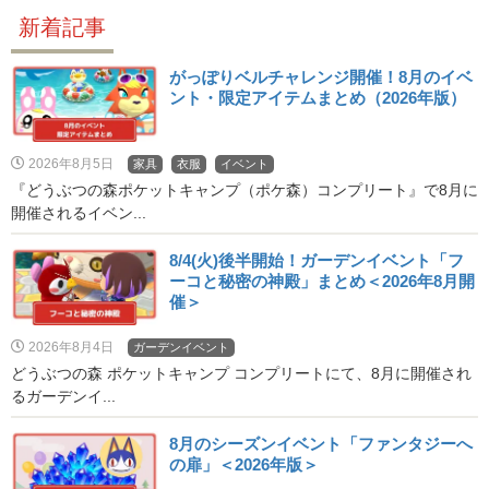
新着記事
がっぽりベルチャレンジ開催！8月のイベ
ント・限定アイテムまとめ（2026年版）
2026年8月5日
家具
衣服
イベント
『どうぶつの森ポケットキャンプ（ポケ森）コンプリート』で8月に
開催されるイベン...
8/4(火)後半開始！ガーデンイベント「フ
ーコと秘密の神殿」まとめ＜2026年8月開
催＞
2026年8月4日
ガーデンイベント
どうぶつの森 ポケットキャンプ コンプリートにて、8月に開催され
るガーデンイ...
8月のシーズンイベント「ファンタジーへ
の扉」＜2026年版＞