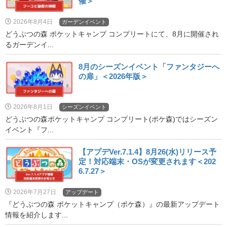
催＞
2026年8月4日
ガーデンイベント
どうぶつの森 ポケットキャンプ コンプリートにて、8月に開催され
るガーデンイ...
8月のシーズンイベント「ファンタジーへ
の扉」＜2026年版＞
2026年8月1日
シーズンイベント
どうぶつの森ポケットキャンプ コンプリート(ポケ森)ではシーズン
イベント『フ...
【アプデVer.7.1.4】8月26(水)リリース予
定！対応端末・OSが変更されます＜202
6.7.27＞
2026年7月27日
アップデート
『どうぶつの森 ポケットキャンプ（ポケ森）』の最新アップデート
情報を紹介します...