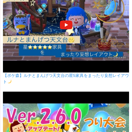
【ポケ森】ルナとまんげつ天文台の星5家具をまったり妄想レイアウ
ト