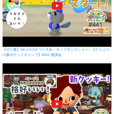
【ポケ森】Ver.2.6.0＆つり大会～タップダンスショー～【どうぶつ
の森ポケットキャンプ】#441 無課金