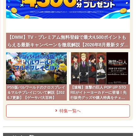
【DMM】TV・プレミアム無料登録で最大4,500ポイントも
らえる最新キャンペーンを徹底解説【2026年8月最新タダポ
チ】
PS5版パルワールドのクロスプレイ
【速報】進撃の巨人 POP UP STO
＆マルチプレイについて解説【202
REがイトーヨーカドーに登場！先
6.7更新】【ゲーサバ大百科】
行販売グッズや購入特典をチェッ
ク
特集一覧へ