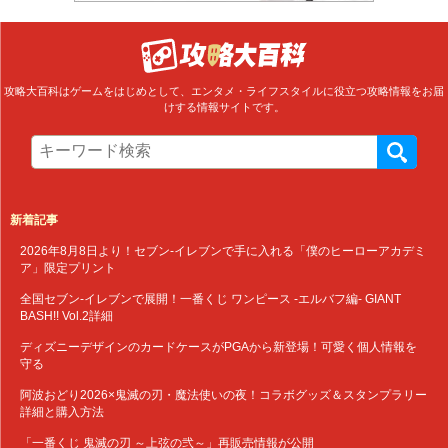
攻略大百科はゲームをはじめとして、エンタメ・ライフスタイルに役立つ攻略情報をお届
けする情報サイトです。
新着記事
2026年8月8日より！セブン‐イレブンで手に入れる「僕のヒーローアカデミ
ア」限定プリント
全国セブン‐イレブンで展開！一番くじ ワンピース -エルバフ編- GIANT
BASH!! Vol.2詳細
ディズニーデザインのカードケースがPGAから新登場！可愛く個人情報を
守る
阿波おどり2026×鬼滅の刃・魔法使いの夜！コラボグッズ＆スタンプラリー
詳細と購入方法
「一番くじ 鬼滅の刃 ～上弦の弐～」再販売情報が公開