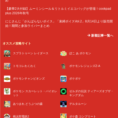
め
【豪華2大付録】ムーミンシール＆リトルミイエコバッグが登場！cookpad
plus 2026年秋号
にじさんじ「がんばらないボイス」「束縛ボイスVol.2」8月14日より販売開
始！期間と参加ライバーまとめ
新着記事一覧へ
オススメ攻略サイト
スプラトゥーン レイダース
ぽこ あ ポケモン
トモコレわくわく
ポケモンレジェンズZ-A
ポケモンチャンピオンズ
ポケポケ
ポケモン スカーレット・バイオレ
ゼルダの伝説 ティアーズオブザ・
ット
キングダム
あつまれ どうぶつの森
デルタルーン
桃太郎電鉄2
ポケ森 コンプリート