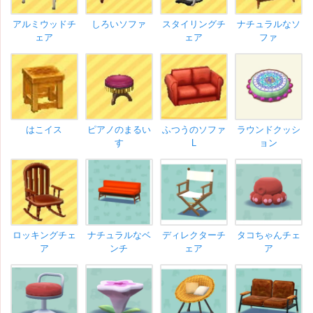
アルミウッドチ
しろいソファ
スタイリングチ
ナチュラルなソ
ェア
ェア
ファ
はこイス
ピアノのまるい
ふつうのソファ
ラウンドクッシ
す
L
ョン
ロッキングチェ
ナチュラルなベ
ディレクターチ
タコちゃんチェ
ア
ンチ
ェア
ア