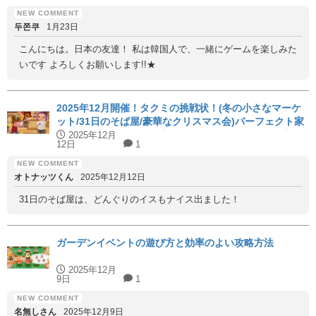
두쫀쿠
1月23日
こんにちは。日本の友達！ 私は韓国人で、一緒にゲームを楽しみた
いです よろしくお願いします!!★
2025年12月開催！タクミの挑戦状！(冬の小さなマーケ
ット/31日のそば屋/豪華なクリスマス会)パーフェクト家
具と代用家具を紹介！【ハッピーホームアカデミー】
2025年12月
12日
1
オトナッツくん
2025年12月12日
31日のそば屋は、どんぐりのイスもナイス出ました！
ガーデンイベントの遊び方と効率のよい攻略方法
2025年12月
9日
1
名無しさん
2025年12月9日