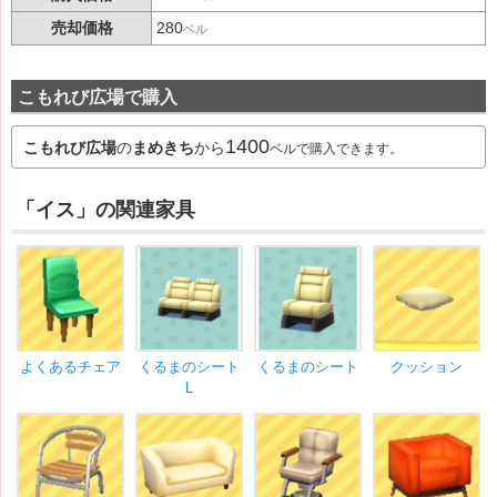
売却価格
280
ベル
こもれび広場で購入
1400
こもれび広場
の
まめきち
から
ベルで購入できます。
「イス」の関連家具
よくあるチェア
くるまのシート
くるまのシート
クッション
L