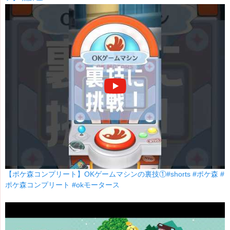
【ポケ森コンプリート】OKゲームマシンの裏技①#shorts #ポケ森 #
ポケ森コンプリート #okモータース