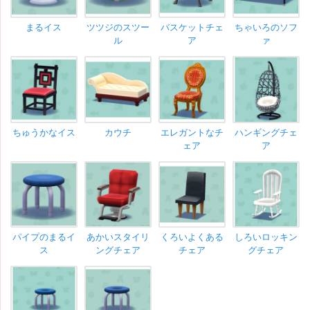
まるイス
ツツジのスツー
バスケットチェ
ちゃいろのソフ
ル
ア
ァ
ちゅうかなイス
カウチ
エレガントなチ
ハンギングチェ
ェア
ア
パイプのまるイ
あかいスタイリ
くろいよくある
しろいロッキン
ス
ングチェア
チェア
グチェア