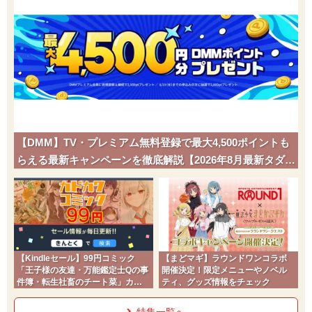
【DMM】TV・プレミアム無料登録で最大4,500ポイントも
らえる最新キャンペーンを徹底解説【2026年8月最新タダポ
チ】
【Kindleセール】99円コミック
【まどマギ】ラウンドワンコラボ
「王子様の友達・万能鑑定士Qの事
開催決定！限定メニューやノベル
件簿・転生社畜のチート菜」カド
ティ、グッズ情報をチェック
コミ2026夏
特集一覧へ