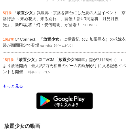
ニュース
スマホ
放置少女〜百花繚乱の萌姫たち〜
『
放置少女
』異世界・京洛を舞台にした夏の大型イベント「京
5日前
洛行抄 ～来ぬ花火、来る別れ～」開催！新UR閃副将「月見月夜
光」、新EX副将「幻・安倍晴明」が登場！
PR TIMES
C4Connect、『
放置少女
』に楊貴妃（cv. 加隈亜衣）の花嫁衣
16日前
装が期間限定で登場
gamebiz【ゲームビズ】
『
放置少女
』新TVCM「
放置少女
9周年」篇が7月25日（土）
15日前
より放送開始！最大約2万円相当のゲーム内報酬が手に入る記念イベ
ントも開催！
時事ドットコム
もっと見る
放置少女の動画