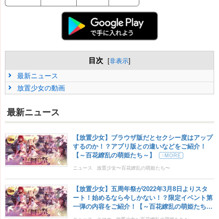
目次
[
非表示
]
最新ニュース
放置少女の動画
最新ニュース
【放置少女】ブラウザ版だとセクシー度はアップ
するのか！？アプリ版との違いなどをご紹介！
【～百花繚乱の萌姫たち～】
ニュース
放置少女〜百花繚乱の萌姫たち〜
【放置少女】五周年祭が2022年3月8日よりスタ
ート！始めるなら今しかない！？限定イベント第
一弾の内容をご紹介！【～百花繚乱の萌姫たち
～】