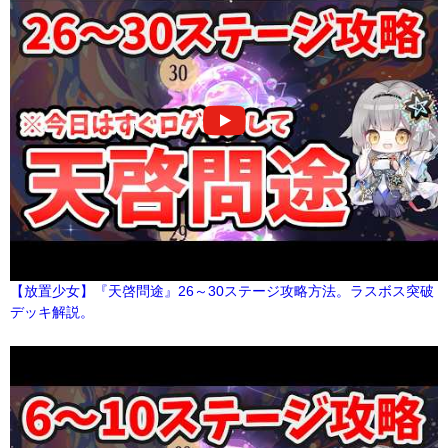
【放置少女】『天啓問途』26～30ステージ攻略方法。ラスボス突破
デッキ解説。