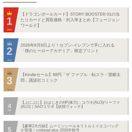
【ドラゴンボールカード】STORY BOOSTER 01の当
たりカードと買取価格・封入率まとめ【フュージョン
ワールド】
2026年8月8日より！セブン‐イレブンで手に入れる
「僕のヒーローアカデミア」限定プリント
【Kindleセール】88円「ザ ファブル・転スラ・望郷太
郎」講談社コミック
【ぷにぷに】おはじきのHP(体力)：ユウキ(ALO)/リーファ
(ALO)｜SAOコラボ【妖怪ウォッチ】
【豪華2大付録】ムーミンシール＆リトルミイエコバッグ
が登場！cookpad plus 2026年秋号