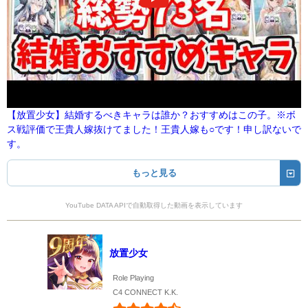
【放置少女】結婚するべきキャラは誰か？おすすめはこの子。※ボ
ス戦評価で王貴人嫁抜けてました！王貴人嫁も○です！申し訳ないで
す。
もっと見る
YouTube DATA APIで自動取得した動画を表示しています
放置少女
Role Playing
C4 CONNECT K.K.