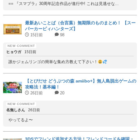
== 『スマブラ』30周年記念作品が進行中! これは見逃せな...
最新あいことば（合言葉）無期限のものまとめ！ 【スー
パーカービィハンターズ】
15日前
98
ヒョウガ
15日前
誰かジェムリンゴの簡単な集め方教えて下さい！
【とびだせ どうぶつの森 amiibo+】無人島脱出ゲームの
攻略法！基本編！
26日前
20
名無しさん
26日前
やってるよ〜
3DSでフレンド追加する方法！フレンドコードを確認・