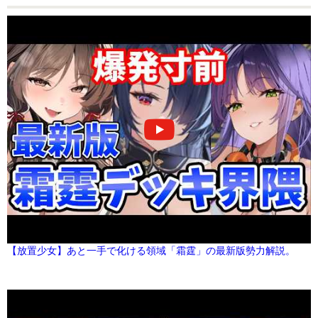
【放置少女】あと一手で化ける領域「霜霆」の最新版勢力解説。