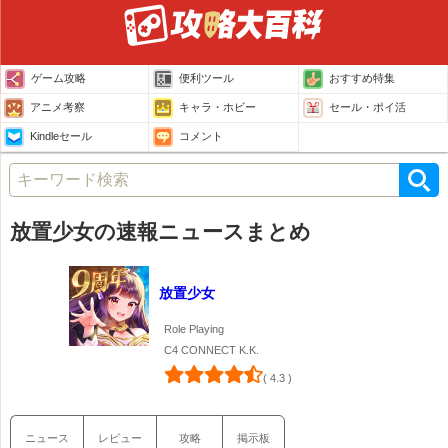
ゲーム攻略
便利ツール
おすすめ特集
アニメ考察
キャラ・ホビー
セール・ポイ活
Kindleセール
コメント
放置少女の速報ニュースまとめ
放置少女
Role Playing
C4 CONNECT K.K.
( 4.3 )
ニュース
レビュー
攻略
掲示板