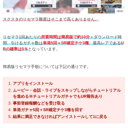
スクスタのリセマラ難度はそこまで高くありません。
リセマラ1回あたりの
所要時間は簡易版で約10分
＋ダウンロード時
間、引けるガチャ数は
単発5回＋SR確定チケ3種
、最高レアである
U
Rの確率は5％
となっています。
簡易版リセマラ手順については下記の通りです。
アプリをインストール
ムービー・会話・ライブをスキップしながらチュートリアル
を進める※チュートリアルガチャでもUR報告あり
事前登録報酬などを受け取る
単発ガチャ5回＋SR確定チケ3種を回す
結果に満足できなければアンイストールして1に戻る