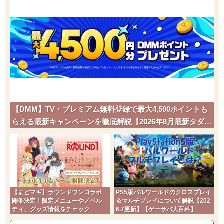
【DMM】TV・プレミアム無料登録で最大4,500ポイントも
らえる最新キャンペーンを徹底解説【2026年8月最新タダポ
チ】
【まどマギ】ラウンドワンコラボ
PS5版パルワールドのクロスプレイ
開催決定！限定メニューやノベル
＆マルチプレイについて解説【202
ティ、グッズ情報をチェック
6.7更新】【ゲーサバ大百科】