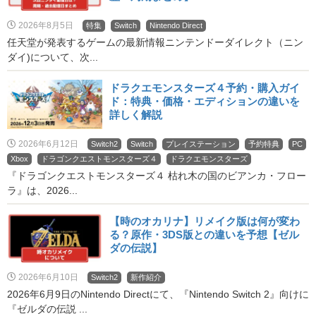
2026年8月5日
特集
Switch
Nintendo Direct
任天堂が発表するゲームの最新情報ニンテンドーダイレクト（ニン
ダイ)について、次...
ドラクエモンスターズ４予約・購入ガイ
ド：特典・価格・エディションの違いを
詳しく解説
2026年6月12日
Switch2
Switch
プレイステーション
予約特典
PC
Xbox
ドラゴンクエストモンスターズ４
ドラクエモンスターズ
『ドラゴンクエストモンスターズ４ 枯れ木の国のビアンカ・フロー
ラ』は、2026...
【時のオカリナ】リメイク版は何が変わ
る？原作・3DS版との違いを予想【ゼル
ダの伝説】
2026年6月10日
Switch2
新作紹介
2026年6月9日のNintendo Directにて、『Nintendo Switch 2』向けに
『ゼルダの伝説 ...