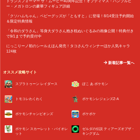
トランスフォーマー ザ・ムービー40周年記念！オプティマス・バンブルビ
ー・メガトロンの豪華フィギュア詳細
「クソハムちゃん」ベビーグッズが「ともすと」に登場！8/14受注予約開始
＆限定特典情報
「令和のダラさん」等身大ダラさん抱き枕ぬいぐるみの画像公開！特典付き
で9/1まで予約受付中
にっこりーノ初のシールえほん発売！タコさんウィンナーほか人気キャラ
124枚
新着記事一覧へ
オススメ攻略サイト
スプラトゥーン レイダース
ぽこ あ ポケモン
トモコレわくわく
ポケモンレジェンズZ-A
ポケモンチャンピオンズ
ポケポケ
ポケモン スカーレット・バイオレ
ゼルダの伝説 ティアーズオブザ・
ット
キングダム