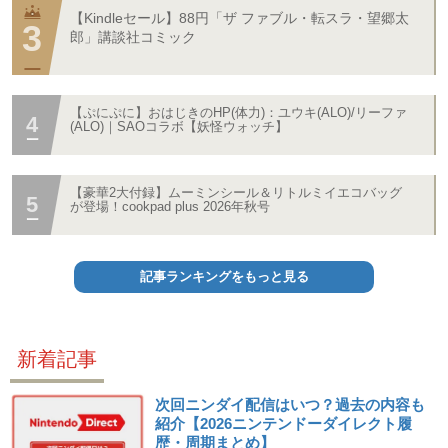
【Kindleセール】88円「ザ ファブル・転スラ・望郷太
郎」講談社コミック
【ぷにぷに】おはじきのHP(体力)：ユウキ(ALO)/リーファ
(ALO)｜SAOコラボ【妖怪ウォッチ】
【豪華2大付録】ムーミンシール＆リトルミイエコバッグ
が登場！cookpad plus 2026年秋号
記事ランキングをもっと見る
新着記事
次回ニンダイ配信はいつ？過去の内容も
紹介【2026ニンテンドーダイレクト履
歴・周期まとめ】