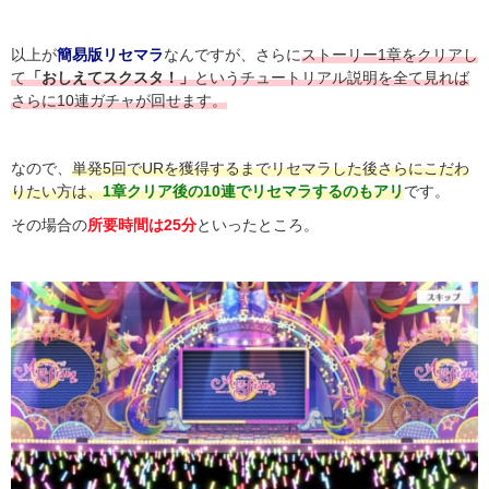
以上が
簡易版リセマラ
なんですが、さらに
ストーリー1章をクリアし
て
「おしえてスクスタ！」
というチュートリアル説明を全て見れば
さらに10連ガチャが回せます。
なので、
単発5回でURを獲得するまでリセマラした後さらにこだわ
りたい方は、
1章クリア後の10連でリセマラするのもアリ
です。
その場合の
所要時間は25分
といったところ。