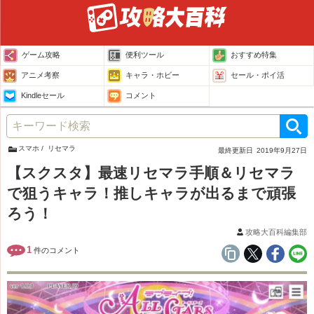
ゲーム攻略
便利ツール
おすすめ特集
アニメ考察
キャラ・ホビー
セール・ポイ活
Kindleセール
コメント
スマホ
リセマラ
最終更新日
2019年9月27日
【スクスタ】最速リセマラ手順＆リセマラ
で狙うキャラ！推しキャラが出るまで頑張
ろう！
攻略大百科編集部
1
件のコメント