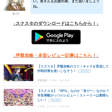
い。皆さんもお疲れ様、また会いましょう
ね。
レン
↓スクスタのダウンロードはこちらから！↓
↓序盤攻略・本音レビュー記事はこちら！↓
【スクスタ】序盤攻略のコツ！キャラを育成して
作戦切替を使いこなそう！
序盤攻略
スマホ
スクスタ
【スクスタ】「RPG」なのか「音ゲー」なのか？
本音満載がっつりレビュー！ストーリーは素晴ら
しい！
スマホ
レビュー
スクスタ