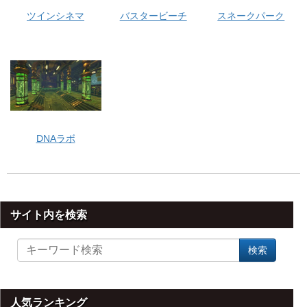
ツインシネマ
バスタービーチ
スネークパーク
DNAラボ
サイト内を検索
サ
検索
イ
ト
内
を
人気ランキング