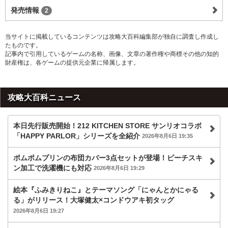
発売情報
2
当サイトに掲載しているコンテンツは攻略大百科編集部が独自に調査し作成し
たものです。
記事内で引用しているゲームの名称、画像、文章の著作権や商標その他の知的
財産権は、各ゲームの提供元企業に帰属します。
攻略大百科ニュース
本日先行販売開始！212 KITCHEN STORE サンリオコラボ
「HAPPY PARLOR」シリーズを全紹介
2026年8月6日 19:35
ポムポムプリンの布団カバー3点セットが登場！ピーチスキ
ン加工で洗濯機にも対応
2026年8月6日 19:29
絵本『ふみきりねこ』とテーマソング「にゃんとかにゃる
る」がリリース！大塚健太×コンドウアキ初タッグ
2026年8月6日 19:27