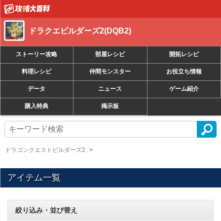
ドラクエビルダーズ2(DQB2)
ストーリー攻略
部屋レシピ
開拓レシピ
料理レシピ
仲間モンスター
お役立ち情報
データ
ニュース
ゲーム紹介
購入特典
掲示板
ドラゴンクエストビルダーズ2
アイテム一覧
絞り込み・並び替え