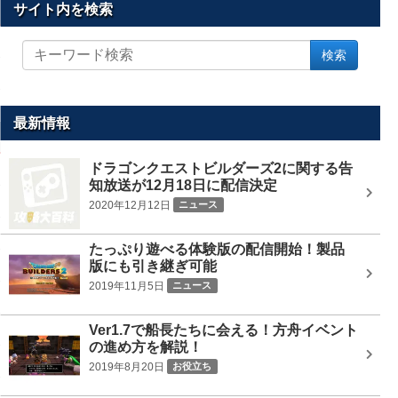
サイト内を検索
サ
検索
イ
ト
内
を
最新情報
検
索
ドラゴンクエストビルダーズ2に関する告
知放送が12月18日に配信決定
2020年12月12日
ニュース
たっぷり遊べる体験版の配信開始！製品
版にも引き継ぎ可能
2019年11月5日
ニュース
Ver1.7で船長たちに会える！方舟イベント
の進め方を解説！
2019年8月20日
お役立ち