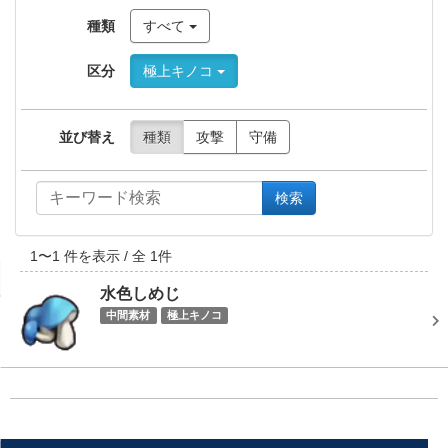
種類
すべて
区分
極上キノコ
並び替え
種類
攻撃
守備
検索
1
〜
1
件を表示 / 全
1
件
水色しめじ
中間素材
極上キノコ