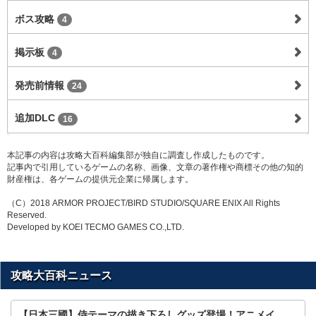
ボス攻略
4
掲示板
4
発売前情報
24
追加DLC
16
本記事の内容は攻略大百科編集部が独自に調査し作成したものです。
記事内で引用しているゲームの名称、画像、文章の著作権や商標その他の知的
財産権は、各ゲームの提供元企業に帰属します。
（C）2018 ARMOR PROJECT/BIRD STUDIO/SQUARE ENIX All Rights
Reserved.
Developed by KOEI TECMO GAMES CO.,LTD.
攻略大百科ニュース
【日本三國】侍テーマの描き下ろしグッズ登場！アニメイ