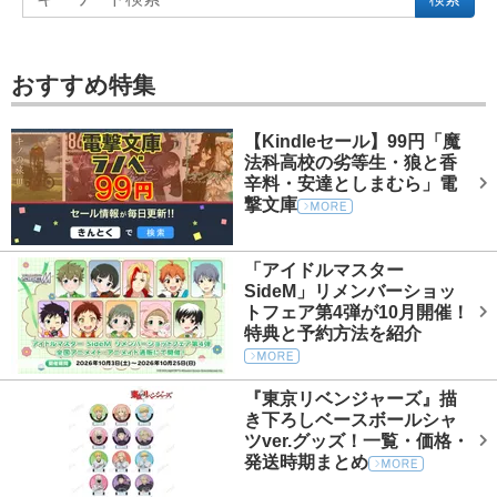
おすすめ特集
【Kindleセール】99円「魔
法科高校の劣等生・狼と香
辛料・安達としまむら」電
撃文庫
「アイドルマスター
SideM」リメンバーショッ
トフェア第4弾が10月開催！
特典と予約方法を紹介
『東京リベンジャーズ』描
き下ろしベースボールシャ
ツver.グッズ！一覧・価格・
発送時期まとめ