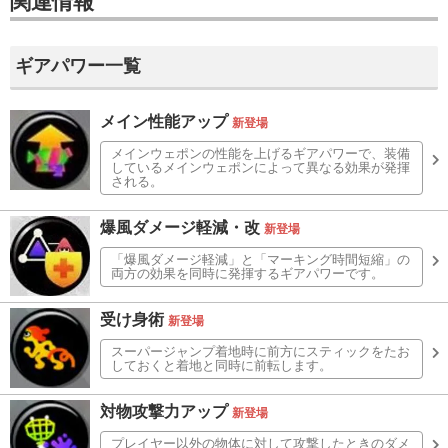
関連情報
ギアパワー一覧
メイン性能アップ
新登場
メインウェポンの性能を上げるギアパワーで、装備
しているメインウェポンによって異なる効果が発揮
される。
爆風ダメージ軽減・改
新登場
「爆風ダメージ軽減」と「マーキング時間短縮」の
両方の効果を同時に発揮するギアパワーです。
受け身術
新登場
スーパージャンプ着地時に前方にスティックをたお
しておくと着地と同時に前転します。
対物攻撃力アップ
新登場
プレイヤー以外の物体に対して攻撃したときのダメ