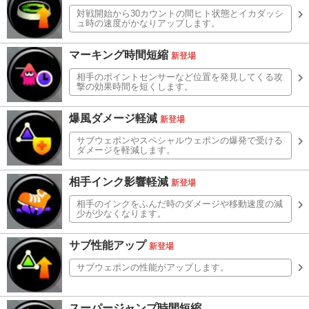
対戦開始から30カウントの間ヒト状態とイカダッシ
ュ時の速度がかなりアップします。
マーキング時間短縮
新登場
相手のポイントセンサーなど位置を発見してくる攻
撃の効果時間を短くします。
爆風ダメージ軽減
新登場
サブウェポンやスペシャルウェポンの爆発で受ける
ダメージを軽減します。
相手インク影響軽減
新登場
相手のインクをふんだ時のダメージや移動速度の減
少が少なくなります。
サブ性能アップ
新登場
サブウェポンの性能がアップします。
スーパージャンプ時間短縮