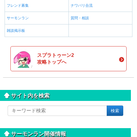
フレンド募集
ナワバリ合流
サーモンラン
質問・相談
雑談掲示板
スプラトゥーン2
攻略トップへ
サイト内を検索
サ
検索
イ
ト
内
を
サーモンラン開催情報