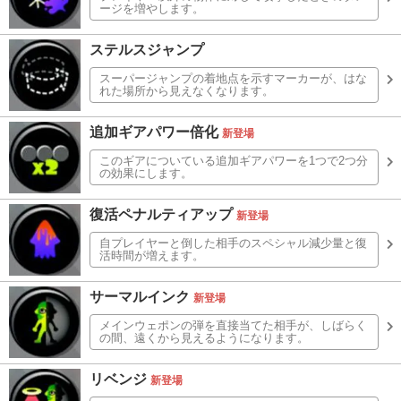
ージを増やします。
ステルスジャンプ
スーパージャンプの着地点を示すマーカーが、はな
れた場所から見えなくなります。
追加ギアパワー倍化
新登場
このギアについている追加ギアパワーを1つで2つ分
の効果にします。
復活ペナルティアップ
新登場
自プレイヤーと倒した相手のスペシャル減少量と復
活時間が増えます。
サーマルインク
新登場
メインウェポンの弾を直接当てた相手が、しばらく
の間、遠くから見えるようになります。
リベンジ
新登場