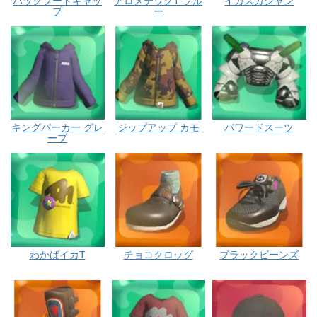
バックフードキャッ
アロメテックT ブル
イカスカジャン
プ
ー
キングパーカー グレ
ジップアップ カモ
パワードスーツ
ープ
わかばイカT
チョコクロッグ
ブラックビーンズ