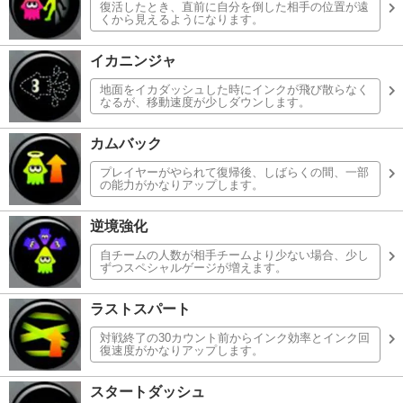
復活したとき、直前に自分を倒した相手の位置が遠
くから見えるようになります。
イカニンジャ
地面をイカダッシュした時にインクが飛び散らなく
なるが、移動速度が少しダウンします。
カムバック
プレイヤーがやられて復帰後、しばらくの間、一部
の能力がかなりアップします。
逆境強化
自チームの人数が相手チームより少ない場合、少し
ずつスペシャルゲージが増えます。
ラストスパート
対戦終了の30カウント前からインク効率とインク回
復速度がかなりアップします。
スタートダッシュ