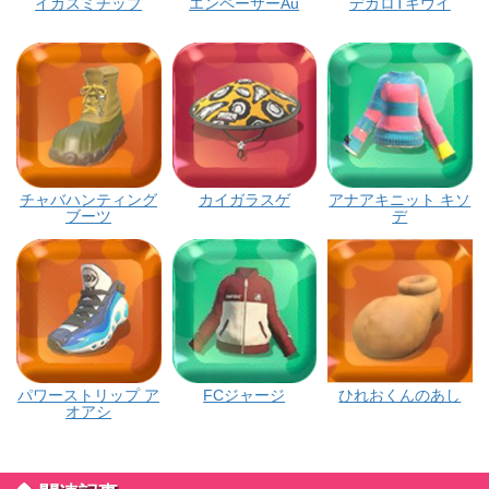
イカスミチップ
エンペーサーAu
デカロTキウイ
チャバハンティング
カイガラスゲ
アナアキニット キソ
ブーツ
デ
パワーストリップ ア
FCジャージ
ひれおくんのあし
オアシ