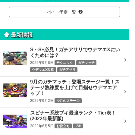
検
索
バイト予定一覧
最新情報
S～S+必見！ガチアサリでウデマエXにい
くためには？
2022年9月8日
テクニック
ガチマッチ
ウデマエX攻略
ガチアサリ
9月のガチマッチ：登場ステージ一覧！ス
テージ熟練度を上げて目指せウデマエア
ップ！
2022年9月2日
今月のステージ
スピナー系統ブキ最強ランク・Tier表！
(2022年最新版)
2022年8月5日
お役立ち
ブキ