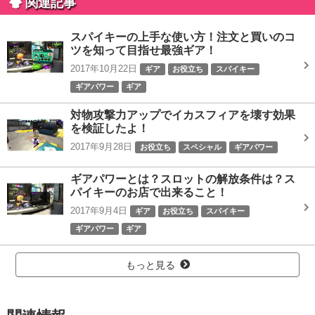
関連記事
スパイキーの上手な使い方！注文と買いのコ
ツを知って目指せ最強ギア！
2017年10月22日
ギア
お役立ち
スパイキー
ギアパワー
ギア
対物攻撃力アップでイカスフィアを壊す効果
を検証したよ！
2017年9月28日
お役立ち
スペシャル
ギアパワー
ギアパワーとは？スロットの解放条件は？ス
パイキーのお店で出来ること！
2017年9月4日
ギア
お役立ち
スパイキー
ギアパワー
ギア
もっと見る