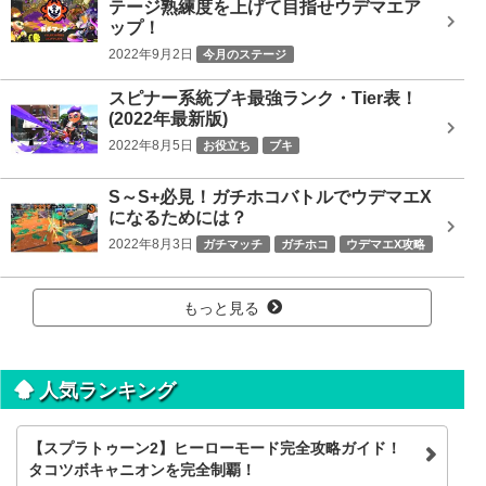
テージ熟練度を上げて目指せウデマエア
ップ！
2022年9月2日
今月のステージ
スピナー系統ブキ最強ランク・Tier表！
(2022年最新版)
2022年8月5日
お役立ち
ブキ
S～S+必見！ガチホコバトルでウデマエX
になるためには？
2022年8月3日
ガチマッチ
ガチホコ
ウデマエX攻略
もっと見る
人気ランキング
【スプラトゥーン2】ヒーローモード完全攻略ガイド！
タコツボキャニオンを完全制覇！