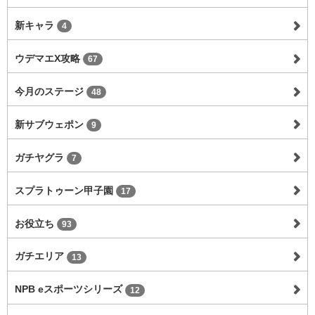
新キャラ
4
ウデマエX攻略
67
今月のステージ
48
新サブウェポン
9
ガチヤグラ
7
スプラトゥーン甲子園
17
お役立ち
93
ガチエリア
13
NPB eスポーツシリーズ
12