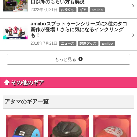
目以降のもらい方も解説
2022年7月21日
お役立ち
ギア
amiibo
amiiboスプラトゥーンシリーズに3種のタコ
新作が登場！さらに気になるインクリング
も！
2018年7月21日
ニュース
関連グッズ
amiibo
もっと見る
その他のギア
アタマのギア一覧