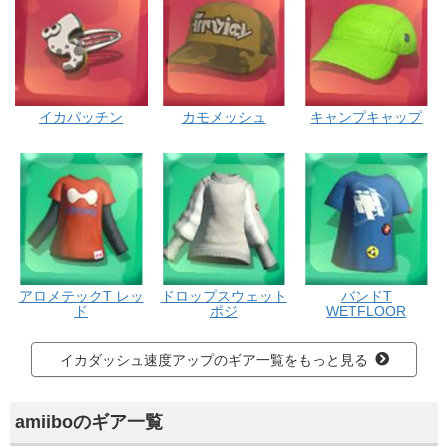
イカパッチン
カモメッシュ
キャンプキャップ
アロメテックT レッ
ドロップスウェット
バンドT
ド
ポジ
WETFLOOR
イカダッシュ速度アップのギア一覧をもっと見る
amiiboのギア一覧