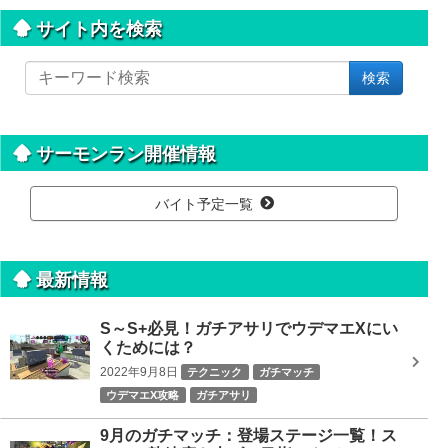
サイト内を検索
サ
検索
イ
ト
内
を
サーモンラン開催情報
検
索
バイト予定一覧
最新情報
S～S+必見！ガチアサリでウデマエXにい
くためには？
2022年9月8日
テクニック
ガチマッチ
ウデマエX攻略
ガチアサリ
9月のガチマッチ：登場ステージ一覧！ス