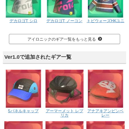
デカロゴT シロ
デカロゴT ノーコン
トビウォーズHKユニ
アイロニックのギア一覧をもっと見る
Ver1.0で追加されたギア一覧
5パネルキャップ
アーマーメット レプ
アナアキアンピンベ
リカ
レー