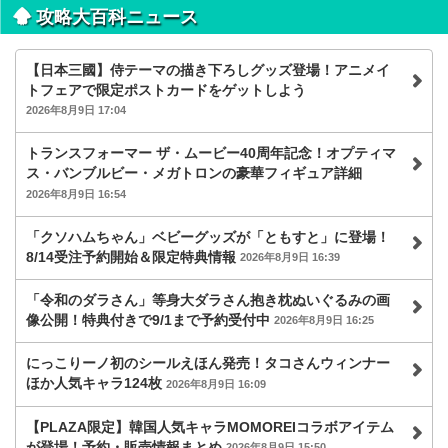
攻略大百科ニュース
【日本三國】侍テーマの描き下ろしグッズ登場！アニメイ
トフェアで限定ポストカードをゲットしよう
2026年8月9日 17:04
トランスフォーマー ザ・ムービー40周年記念！オプティマ
ス・バンブルビー・メガトロンの豪華フィギュア詳細
2026年8月9日 16:54
「クソハムちゃん」ベビーグッズが「ともすと」に登場！
8/14受注予約開始＆限定特典情報
2026年8月9日 16:39
「令和のダラさん」等身大ダラさん抱き枕ぬいぐるみの画
像公開！特典付きで9/1まで予約受付中
2026年8月9日 16:25
にっこりーノ初のシールえほん発売！タコさんウィンナー
ほか人気キャラ124枚
2026年8月9日 16:09
【PLAZA限定】韓国人気キャラMOMOREIコラボアイテム
が登場！予約・販売情報まとめ
2026年8月9日 15:50