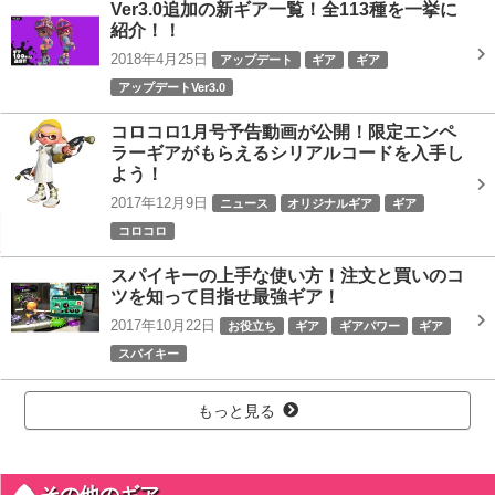
Ver3.0追加の新ギア一覧！全113種を一挙に
紹介！！
2018年4月25日
アップデート
ギア
ギア
アップデートVer3.0
コロコロ1月号予告動画が公開！限定エンペ
ラーギアがもらえるシリアルコードを入手し
よう！
2017年12月9日
ニュース
オリジナルギア
ギア
コロコロ
スパイキーの上手な使い方！注文と買いのコ
ツを知って目指せ最強ギア！
2017年10月22日
お役立ち
ギア
ギアパワー
ギア
スパイキー
もっと見る
その他のギア