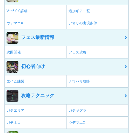
Ver.5.0.0詳細
追加ギア一覧
ウデマエX
アオリの出現条件
フェス最新情報
次回開催
フェス攻略
初心者向け
エイム練習
ナワバリ攻略
攻略テクニック
ガチエリア
ガチヤグラ
ガチホコ
ウデマエX