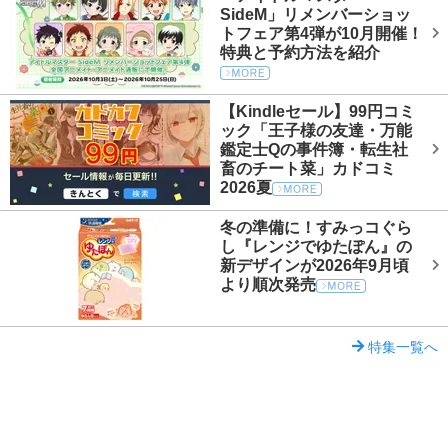
SideM」リメンバーショッ
トフェア第4弾が10月開催！
特典と予約方法を紹介
【Kindleセール】99円コミ
ック「王子様の友達・万能
鑑定士Qの事件簿・転生社
畜のチート菜」カドコミ
2026夏
冬の準備に！すみっコぐら
し『レンジでゆたぽん』の
新デザインが2026年9月頃
より順次発売
特集一覧へ