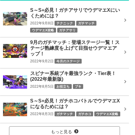
S～S+必見！ガチアサリでウデマエXにい
くためには？
2022年9月8日
テクニック
ガチマッチ
ウデマエX攻略
ガチアサリ
9月のガチマッチ：登場ステージ一覧！ス
テージ熟練度を上げて目指せウデマエア
ップ！
2022年9月2日
今月のステージ
スピナー系統ブキ最強ランク・Tier表！
(2022年最新版)
2022年8月5日
お役立ち
ブキ
S～S+必見！ガチホコバトルでウデマエX
になるためには？
2022年8月3日
ガチマッチ
ガチホコ
ウデマエX攻略
もっと見る