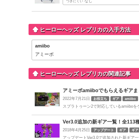
なし
つきにくい
ヒーローヘッズ レプリカの入手方法
amiibo
アミーボ
ヒーローヘッズ レプリカの
関連記事
アミーボamiiboでもらえるギ
2022年7月21日
お役立ち
ギア
amiibo
スプラトゥーン2で対応しているamiibo
Ver3.0追加の新ギア一覧！全11
2018年4月25日
アップデート
ギア
ギア
アップデートVer3.0で追加された新ギア一