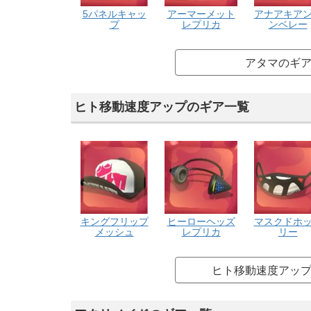
5パネルキャッ
アーマーメット
アナアキア
プ
レプリカ
ンベレー
アタマのギ
ヒト移動速度アップのギア一覧
キングフリップ
ヒーローヘッズ
マスクドホ
メッシュ
レプリカ
リー
ヒト移動速度アッ