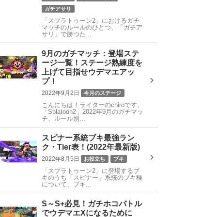
ガチアサリ
「スプラトゥーン2」におけるガチ
マッチのルールのひとつ、「ガチア
サリ」で勝つた...
9月のガチマッチ：登場ステ
ージ一覧！ステージ熟練度を
上げて目指せウデマエアッ
プ！
2022年9月2日
今月のステージ
こんにちは！ライターのchiroです。
「Splatoon2」2022年9月のガチマッ
チ、ルール別...
スピナー系統ブキ最強ラン
ク・Tier表！(2022年最新版)
2022年8月5日
お役立ち
ブキ
「スプラトゥーン2」に登場するブ
キのうち「スピナー」系統のブキ種
について、ブキ...
S～S+必見！ガチホコバトル
でウデマエXになるために