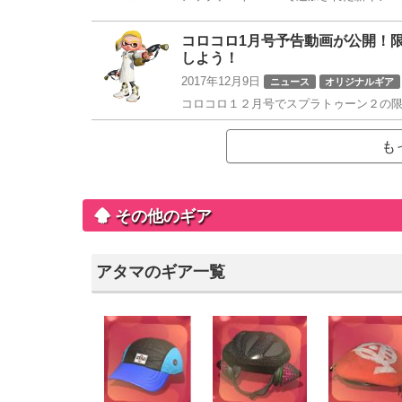
コロコロ1月号予告動画が公開！
しよう！
2017年12月9日
ニュース
オリジナルギア
コロコロ１２月号でスプラトゥーン２の限定
も
その他のギア
アタマのギア一覧