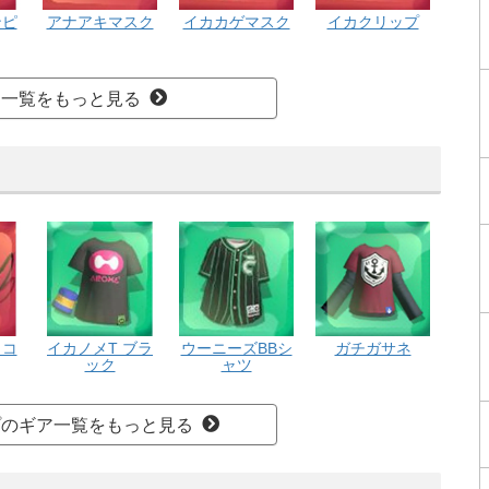
ンピ
アナアキマスク
イカカゲマスク
イカクリップ
ア一覧をもっと見る
ッコ
イカノメT ブラ
ウーニーズBBシ
ガチガサネ
ック
ャツ
プのギア一覧をもっと見る