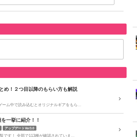
アまとめ！２つ目以降のもらい方も解説
をゲーム中で読み込むとオリジナルギアをもら...
3種を一挙に紹介！！
アップデートVer3.0
覧です！ 全部で113種が確認されていま...