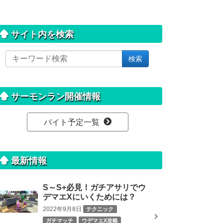
サイト内を検索
サ
検索
イ
ト
内
を
サーモンラン開催情報
検
索
バイト予定一覧
最新情報
S～S+必見！ガチアサリでウ
デマエXにいくためには？
2022年9月8日
テクニック
ガチマッチ
ウデマエX攻略