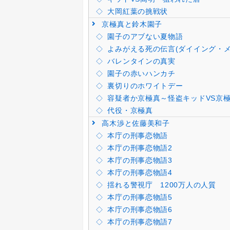
大岡紅葉の挑戦状
京極真と鈴木園子
園子のアブない夏物語
よみがえる死の伝言(ダイイング・メ
バレンタインの真実
園子の赤いハンカチ
裏切りのホワイトデー
容疑者か京極真～怪盗キッドVS京
代役・京極真
高木渉と佐藤美和子
本庁の刑事恋物語
本庁の刑事恋物語2
本庁の刑事恋物語3
本庁の刑事恋物語4
揺れる警視庁 1200万人の人質
本庁の刑事恋物語5
本庁の刑事恋物語6
本庁の刑事恋物語7