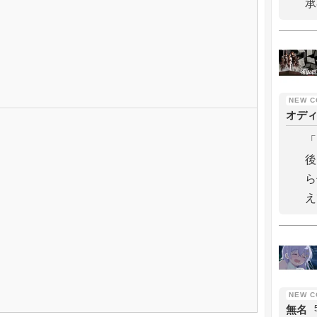
承
オデ
「
後
ら
え
無名