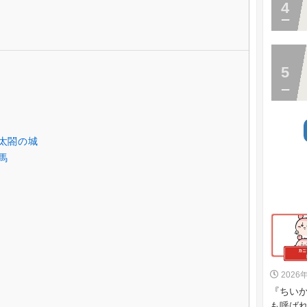
太閤の城
馬
2026
『ちい
も呼ばれ