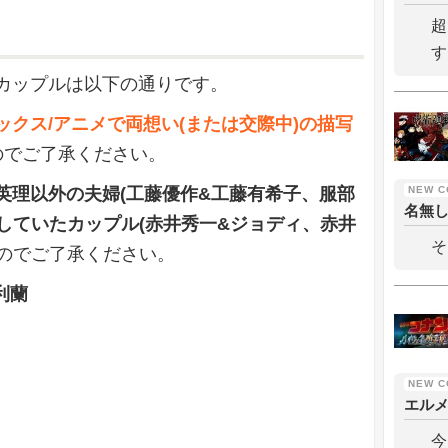
超
す
カップルは以下の通りです。
ックス/アニメで両想い(または交際中)の描写
のでご了承ください。
英理以外の夫婦(工藤優作&工藤有希子、服部
名無
していたカップル(赤井秀一&ジョディ、赤井
そ
のでご了承ください。
利蘭
エル
今