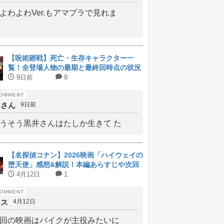
よわよわVer.もアマプラで見れま
【呪術廻戦】死亡・生存キャラクター一
覧！全登場人物の最期と最終回時点の状況
をまとめて解説【ネタバレ注意】
9日前
8
しさん
9日前
うそう黒井さんはたしか生きて た
【名探偵コナン】2026映画「ハイウェイの
堕天使」感想&解説！本編あらすじや次回
予告の考察まとめ【ネタバレ注意】
4月12日
1
メス
4月12日
回の映画はバイクが主役みたいに