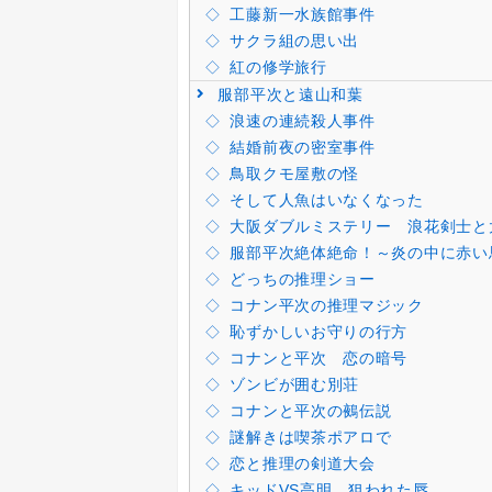
工藤新一水族館事件
サクラ組の思い出
紅の修学旅行
服部平次と遠山和葉
浪速の連続殺人事件
結婚前夜の密室事件
鳥取クモ屋敷の怪
そして人魚はいなくなった
大阪ダブルミステリー 浪花剣士と
服部平次絶体絶命！～炎の中に赤い
どっちの推理ショー
コナン平次の推理マジック
恥ずかしいお守りの行方
コナンと平次 恋の暗号
ゾンビが囲む別荘
コナンと平次の鵺伝説
謎解きは喫茶ポアロで
恋と推理の剣道大会
キッドVS高明 狙われた唇