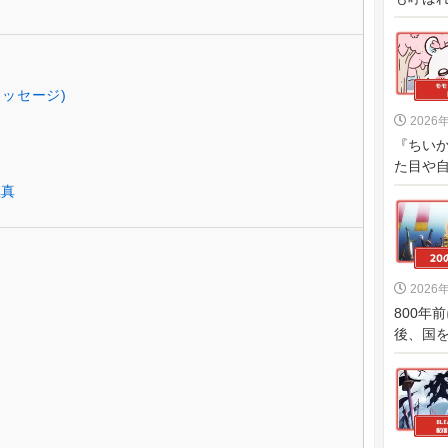
ッセージ)
2026
『ちい
た目や自
極真
2026
800年
後、国を