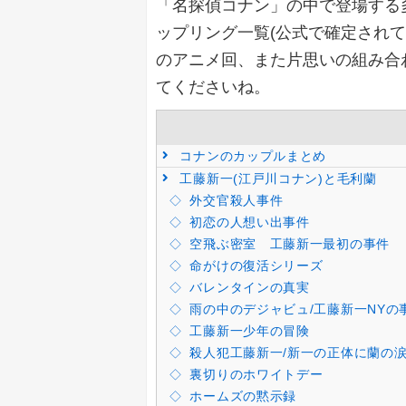
「名探偵コナン」の中で登場する
ップリング一覧(公式で確定され
のアニメ回、また片思いの組み合
てくださいね。
コナンのカップルまとめ
工藤新一(江戸川コナン)と毛利蘭
外交官殺人事件
初恋の人想い出事件
空飛ぶ密室 工藤新一最初の事件
命がけの復活シリーズ
バレンタインの真実
雨の中のデジャビュ/工藤新一NYの
工藤新一少年の冒険
殺人犯工藤新一/新一の正体に蘭の
裏切りのホワイトデー
ホームズの黙示録