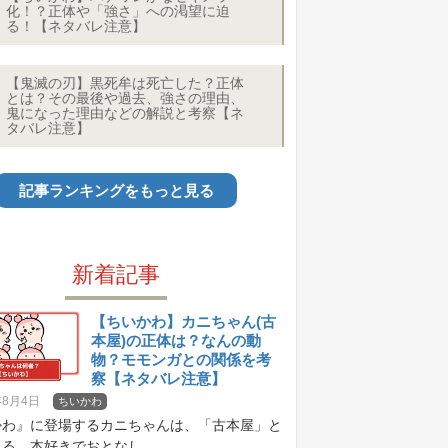
化！？正体や「強さ」への渇望に迫
る！【ネタバレ注意】
【鬼滅の刃】黒死牟は死亡した？正体
とは？その最後や過去、強さの理由、
鬼になった理由などの解説と考察【ネ
タバレ注意】
記事ランキングをもっと見る
新着記事
【ちいかわ】カニちゃん(古
本屋)の正体は？なんの動
物？モモンガとの関係を考
察【ネタバレ注意】
年8月4日
ちいかわ
かわ』に登場するカニちゃんは、「古本屋」と
る、本好きでおとなし...