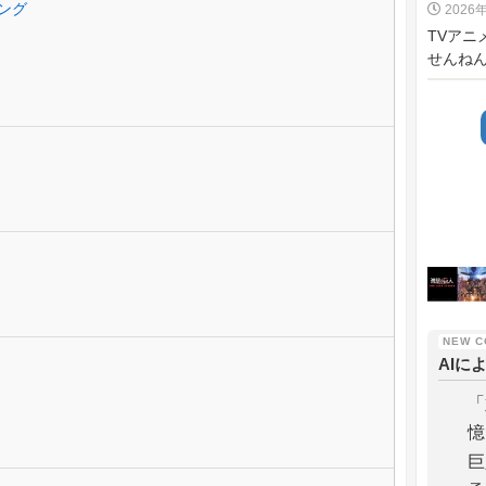
ング
2026
TVアニ
せんねん
AIに
「
憶
巨