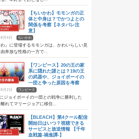
【ちいかわ】モモンガの正
体と中身は？でかつよとの
関係を考察【ネタバレ注
意】
年8月4日
ちいかわ
かわ』に登場するモモンガは、かわいらしい見
由奔放な性格の一方で...
【ワンピース】20の王の家
系に隠れた謎とは？19の王
の武器や、ジョイボーイの
一団と争った原因を考察
【ネタバレ注意】
年8月2日
ワンピース
前にジョイボーイの一団との戦争に勝利した
離れてマリージョアに移住...
【BLEACH】第4クール配信
開始日はいつ？視聴できる
サービスと放送情報 【千年
血戦篇-禍進譚-】