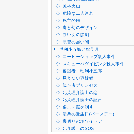
風林火山
危険な二人連れ
死亡の館
毒と幻のデザイン
赤い女の惨劇
県警の黒い闇
毛利小五郎と妃英理
コーヒーショップ殺人事件
スキューバダイビング殺人事件
容疑者・毛利小五郎
見えない容疑者
似た者プリンセス
妃英理弁護士の恋
妃英理弁護士の証言
柔よく謎を制す
最悪の誕生日(バースデー)
裏切りのホワイトデー
妃弁護士のSOS