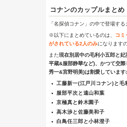
コナンのカップルまとめ
「名探偵コナン」の中で登場する
※以下にまとめているのは、
コミ
がされている2人のみ
になります
また
現在別居中の毛利小五郎と妃
平蔵&服部静華など)、かつて交際
秀一&宮野明美)は割愛しています
工藤新一(江戸川コナン)と毛
服部平次と遠山和葉
京極真と鈴木園子
高木渉と佐藤美和子
白鳥任三郎と小林澄子