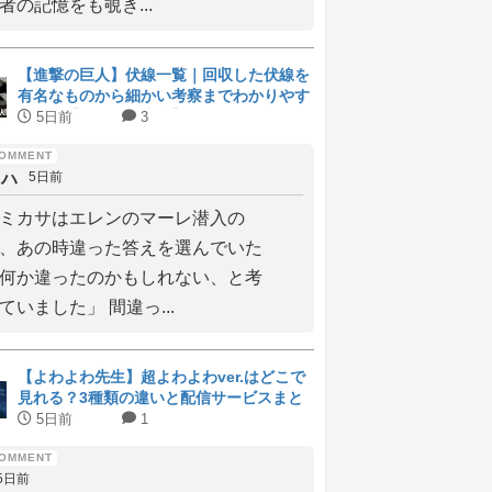
者の記憶をも覗き...
【進撃の巨人】伏線一覧｜回収した伏線を
有名なものから細かい考察までわかりやす
く解説【ネタバレ注意】
5日前
3
ィハ
5日前
ミカサはエレンのマーレ潜入の
、あの時違った答えを選んでいた
何か違ったのかもしれない、と考
ていました」 間違っ...
【よわよわ先生】超よわよわver.はどこで
見れる？3種類の違いと配信サービスまと
め
5日前
1
5日前