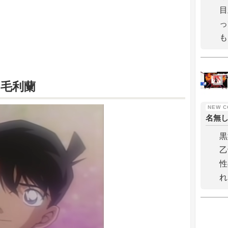
目
っ
も
と毛利蘭
名無
黒
乙
性
れ