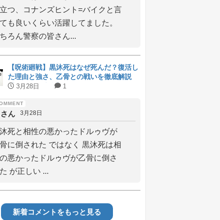
立つ、コナンズヒント=バイクと言
ても良いくらい活躍してました。
ちろん警察の皆さん...
【呪術廻戦】黒沐死はなぜ死んだ？復活し
た理由と強さ、乙骨との戦いを徹底解説
【ネタバレ注意】
3月28日
1
しさん
3月28日
沐死と相性の悪かったドルゥヴが
骨に倒された ではなく 黒沐死は相
の悪かったドルゥヴが乙骨に倒さ
た が正しい ...
新着コメントをもっと見る