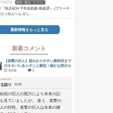
年7月27日
動画・配信・サブスク
メ『BLEACH 千年血戦篇-禍進譚-』(ブリーチ
けっせんへん かし...
最新情報をもっと見る
新着コメント
【進撃の巨人】超わかりやすい最終回まで
のネタバレあらすじと解説！細かな部分も
解説【ネタバレ注意】
4日前
5
よる誤り
4日前
始祖の巨人の能力により未来の記
も見ていましたが」 違う、進撃の
人の特性。進撃の巨人は未来の継