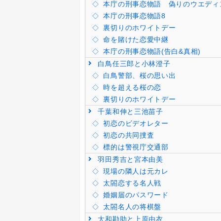
本庁の刑事恋物語 偽りのウエディ
本庁の刑事恋物語8
裏切りのホワイトデー
命を賭けた恋愛中継
本庁の刑事恋物語(告白&真相)
白鳥任三郎と小林澄子
白鳥警部、桜の思い出
時を超える桜の恋
裏切りのホワイトデー
千葉和伸と三池苗子
初恋のビデオレター
初恋の共同捜査
標的は警視庁交通部
羽田秀吉と宮本由美
現場の隣人は元カレ
太閤恋する名人戦
婚姻届のパスワード
太閤名人の将棋盤
大和勘助と上原由衣